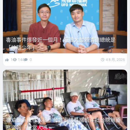
毒油事件爆發近一個月！殷瑋大酸賴清德總統是
「神隱少年」
1
144
0
4 8 月, 2026
毒油是系統性人禍！台北市議員楊植斗批台糖無義
務通報「配當人嗎」