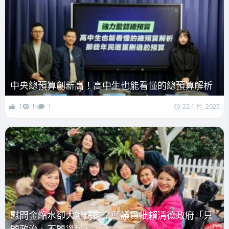
中央總預算創新高！高中生也能看懂的總預算解析
1
1k
1
22 1 月, 2025
慰問金縮水卻大辦烤肉？藍議員批賴清德政府「只