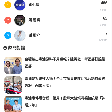
486
龍小編
1
POINTS
65
錢 逢鳴
2
POINTS
7
謝 龍介
3
POINTS
熱門討論
台糖驗出毒油原料不用通報？陳菁徽：衛福部打臉衛
福部
毒油是系統性人禍！台北市議員楊植斗批台糖無義務
通報「配當人嗎」
毒油事件爆發近一個月！殷瑋大酸賴清德總統是「神
隱少年」