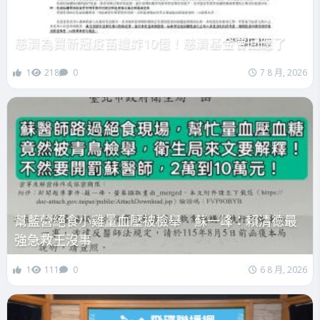
慈濟為買新冠疫苗遭詐10億！慈濟基金會回應了
1
218
0
7 8 月, 2026
幫藍營絕食小雞量血壓被檢舉 蘇一峰：賴清德最
強急救王沒事
1
111
0
6 8 月, 2026