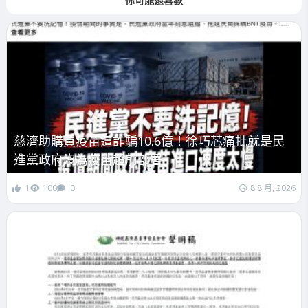
你可能還喜歡
慈濟助購買疫苗遭詐騙10.6億！徐巧芯痛批就是民
進黨政府沒為疫苗超前部署
1
100
0
8 8 月, 2026