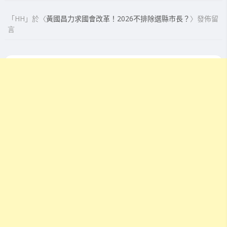
「
HH
」於〈
黃國昌力求國會改革！2026不排除選縣市長？
〉發佈留
言