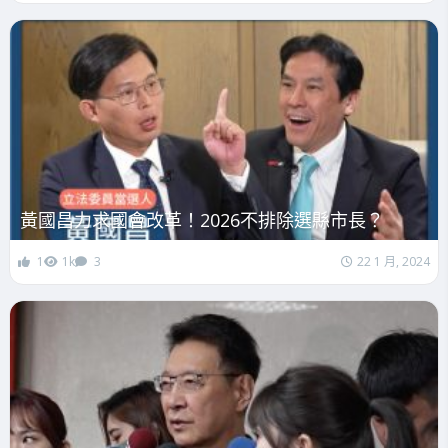
黃國昌力求國會改革！2026不排除選縣市長？
1
1k
3
22 1 月, 2024