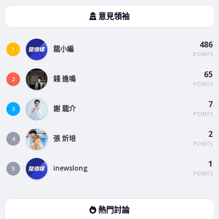
意見領袖
486
龍小編
1
POINTS
65
錢 逢鳴
2
POINTS
7
謝 龍介
3
POINTS
2
張 炘培
4
POINTS
1
inewslong
5
POINTS
熱門討論