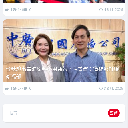
1
146
0
4 8 月, 2026
台糖驗出毒油原料不用通報？陳菁徽：衛福部打臉
衛福部
1
244
0
3 8 月, 2026
搜
查詢
尋