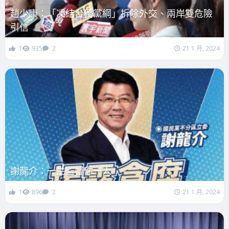
趙少康：「凍結台獨黨綱」拆除外交、兩岸雙危險
引信
1
935
2
21 1 月, 2024
謝龍介：一生監督你一人
1
896
2
21 1 月, 2024