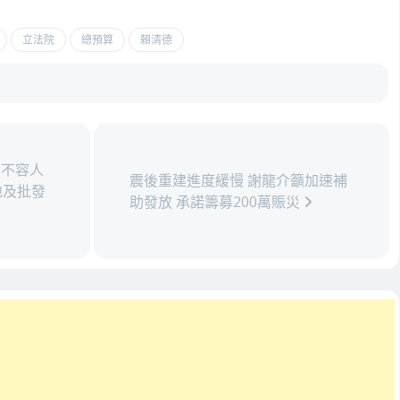
立法院
總預算
賴清德
不容人
震後重建進度緩慢 謝龍介籲加速補
地及批發
助發放 承諾籌募200萬賑災