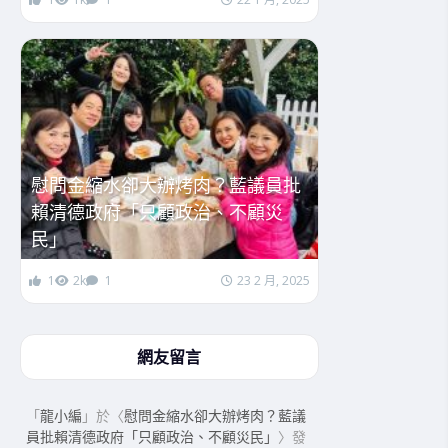
慰問金縮水卻大辦烤肉？藍議員批
賴清德政府「只顧政治、不顧災
民」
1
2k
1
23 2 月, 2025
網友留言
「
龍小編
」於〈
慰問金縮水卻大辦烤肉？藍議
員批賴清德政府「只顧政治、不顧災民」
〉發