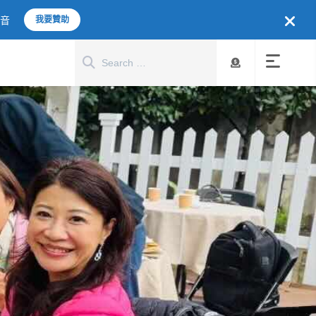
聲音
我要贊助