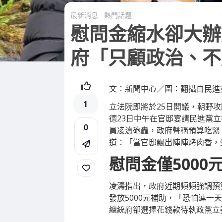
最新消息
熱門話題
慰問金縮水卻大辦
府「只顧政治、不
文：新聞中心／圖：翻攝自民進
1
立法院即將於25日開議，朝野
德23日中午在官邸宴請民進黨
0
員凌濤砲轟，政府聲稱預算吃緊
道：「當官邸飄出陣陣烤肉香，
慰問金僅5000
凌濤指出，政府近期頻頻強調預
發放5000元補助，「恐怕連
總統府卻選擇花錢款待執政黨立