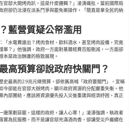
在官邸大開烤肉趴，這是什麼邏輯？」凌濤痛批，當前國際局
政府卻仍沈浸在派系鬥爭與罷免案操作，「簡直是拿全民的納
？藍營質疑公帑濫用
：「水電費誰出？烤肉食材、飲料酒水，甚至烤肉設備，究竟
埋單？」他強調，政府一方面對基層經費百般刪減，一方面卻
根本是政治酬庸的極致展現。
最高預算卻說政府快關門？
歷史最高的2.9兆元總預算，卻依舊高喊「政府要關門」，宣稱
如今卻能在官邸大辦烤肉，顯示政府資源的分配嚴重失衡。他
黨內部團結，應該將資源優先投入災後重建與經濟紓困，真正
一邊策劃惡罷，這樣的政府，讓人心寒！」凌濤強調，執政者
落實為民服務，而不是讓官邸充滿酒肉香，卻讓受災戶繼續在