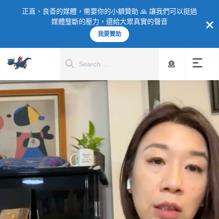
正直、良善的媒體，需要你的小額贊助 🙏 讓我們可以挺過
媒體壟斷的壓力，還給大眾真實的聲音
我要贊助