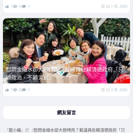
1
1k
1
22 1 月, 2025
慰問金縮水卻大辦烤肉？藍議員批賴清德政府「只
顧政治、不顧災民」
1
2k
1
23 2 月, 2025
網友留言
「
龍小編
」於〈
慰問金縮水卻大辦烤肉？藍議員批賴清德政府「只