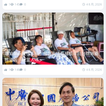
1
145
0
4 8 月, 2026
毒油是系統性人禍！台北市議員楊植斗批台糖無義
務通報「配當人嗎」
1
148
0
4 8 月, 2026