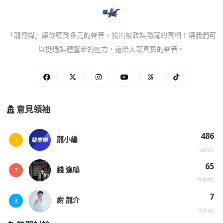
「龍傳媒」讓你聽到多元的聲音，找出被政媒隱藏的真相！讓我們可
以挺過媒體壟斷的壓力，還給大眾真實的聲音。
意見領袖
486
龍小編
1
POINTS
65
錢 逢鳴
2
POINTS
7
謝 龍介
3
POINTS