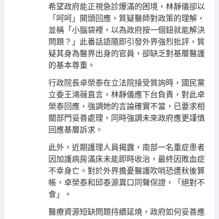
希望政府能正視急診爆滿的困境，林靜儀卻以
「呵呵」開頭回應，質疑醫師對政策的理解，
並稱「小腦袋裡，以為政府按一個鈕就能解決
問題？」此番話語隨即引發外界強烈批評，質
疑其身為醫界出身的官員，卻缺乏對基層醫護
的基本尊重。
行政院長卓榮泰在立法院接受質詢時，國民黨
立委王鴻薇直言，林靜儀應下台負責，對此卓
榮泰回應，強調她的言論確實不當，已要求相
關部門妥善處理，同時強調未來政府應更謹慎
回應基層訴求。
此外，近期護理人員揭露，南部一名重症患者
因加護病房滿床未能即時收治，最終因敗血症
不幸身亡。對於外界擔憂醫護吹哨恐遭秋後算
帳，卓榮泰和邱泰源異口同聲保證，「絕對不
會」。
醫療資源短缺問題持續延燒，政府如何妥善應