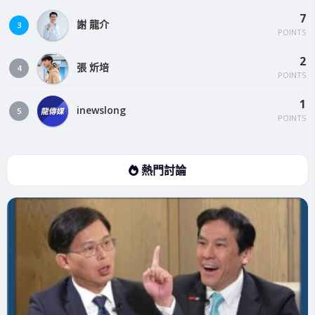
7
謝 龍介
3
POINTS
2
張 炘培
4
POINTS
1
inewslong
5
POINTS
熱門討論