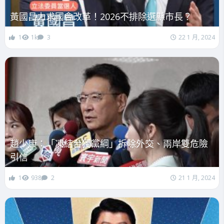
黃國昌力求國會改革！2026不排除選縣市長？
1
1k
3
22 1 月, 2024
趙少康：「凍結台獨黨綱」拆除外交、兩岸雙危險
引信
1
938
2
21 1 月, 2024