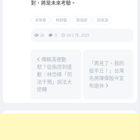
對，將是未來考驗。
卓榮泰
林靜儀
衛福部
邱泰源
2k
0
26 2 月, 2025
傳賴清德動
「再見了，我的
怒？從指控到道
投手丘！」台灣
歉：林岱樺「司
名將陳偉殷今宣
法干預」說法大
布退休
逆轉