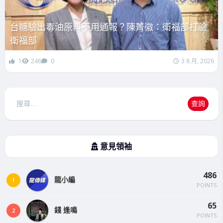
台糖驗出毒油原料不用通報？陳菁徽：衛福部打臉
衛福部
1
246
0
3 8 月, 2026
搜
查詢
尋
意見領袖
486
龍小編
1
POINTS
65
錢 逢鳴
2
POINTS