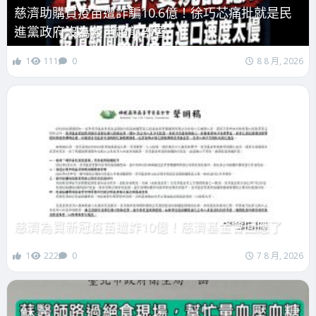
慈濟助購買疫苗遭詐騙10.6億！徐巧芯痛批就是民
進黨政府沒為疫苗超前部署
1
111
0
8 8 月, 2026
慈濟為買新冠疫苗遭詐10億！慈濟基金會回應了
1
222
0
7 8 月, 2026