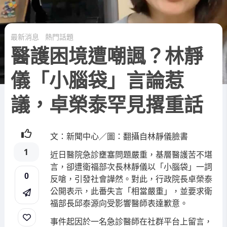
最新消息
熱門話題
醫護困境遭嘲諷？林靜
儀「小腦袋」言論惹
議，卓榮泰罕見撂重話
文：新聞中心／圖：翻攝自林靜儀臉書
1
近日醫院急診壅塞問題嚴重，基層醫護苦不堪
言，卻遭衛福部次長林靜儀以「小腦袋」一詞
0
反嗆，引發社會譁然。對此，行政院長卓榮泰
公開表示，此番失言「相當嚴重」，並要求衛
福部長邱泰源向受影響醫師表達歉意。
事件起因於一名急診醫師在社群平台上留言，