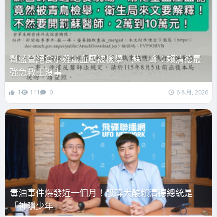
幫藍營絕食小雞量血壓被檢舉 蘇一峰：賴清德最
強急救王沒事
1
111
0
6 8 月, 2026
毒油事件爆發近一個月！殷瑋大酸賴清德總統是
「神隱少年」