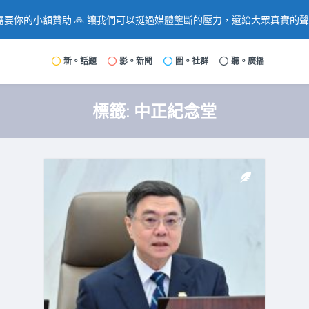
要你的小額贊助 🙏 讓我們可以挺過媒體壟斷的壓力，還給大眾真實的
新。話題
影。新聞
圖。社群
聽。廣播
標籤:
中正紀念堂