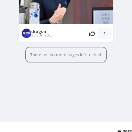
dragon
1
25 6 月, 2025
There are no more pages left to load.