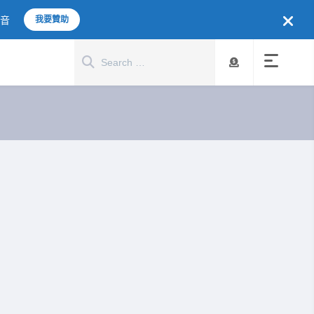
聲音
我要贊助