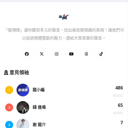
「龍傳媒」讓你聽到多元的聲音，找出被政媒隱藏的真相！讓我們可
以挺過媒體壟斷的壓力，還給大眾真實的聲音。
意見領袖
486
龍小編
1
POINTS
65
錢 逢鳴
2
POINTS
7
謝 龍介
3