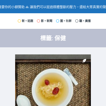
要你的小額贊助 🙏 讓我們可以挺過媒體壟斷的壓力，還給大眾真實的
新。話題
影。新聞
圖。社群
聽。廣播
標籤:
保健