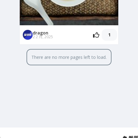
dragon
1
2 2 月, 2025
There are no more pages left to load.