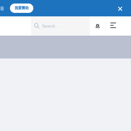
聲音
我要贊助