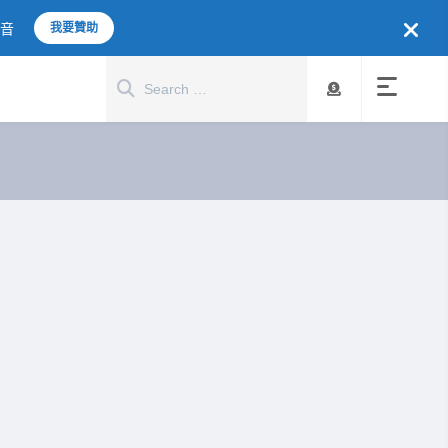
聲音
我要贊助