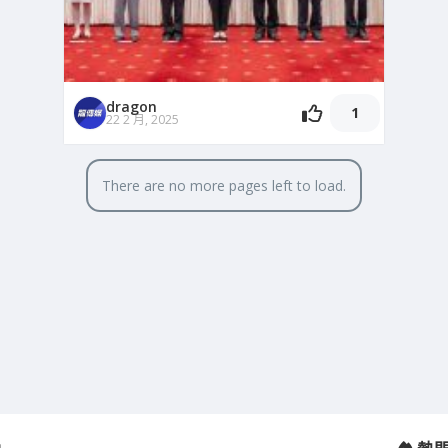
dragon
1
22 2 月, 2025
There are no more pages left to load.