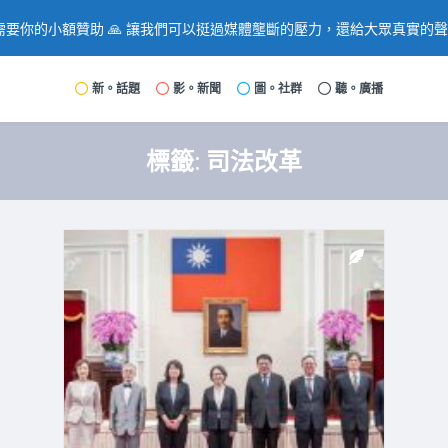
要你的小額贊助 🙏 讓我們可以挺過媒體壟斷的壓力，還給大眾真實的
新。話題
影。新聞
圖。社群
聽。廣播
標籤:
司法改革