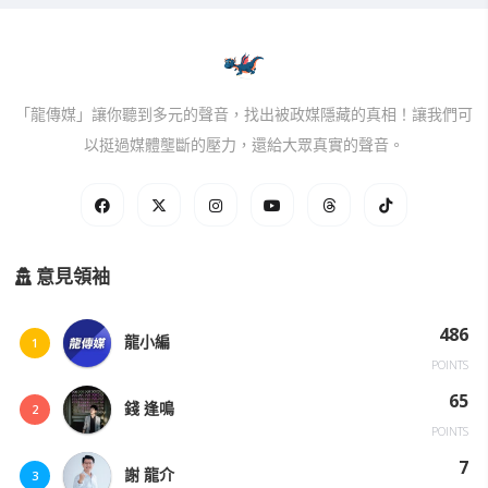
「龍傳媒」讓你聽到多元的聲音，找出被政媒隱藏的真相！讓我們可
以挺過媒體壟斷的壓力，還給大眾真實的聲音。
意見領袖
486
龍小編
1
POINTS
65
錢 逢鳴
2
POINTS
7
謝 龍介
3