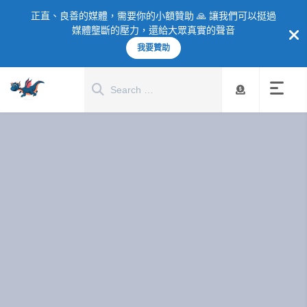
正直、良善的媒體，需要你的小額贊助 🙏 讓我們可以挺過
媒體壟斷的壓力，還給大眾真實的聲音
我要贊助