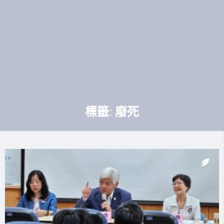
標籤:
廢死