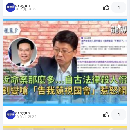
dragon
1
20 2 月, 2025
dragon
1
15 5 月, 2024