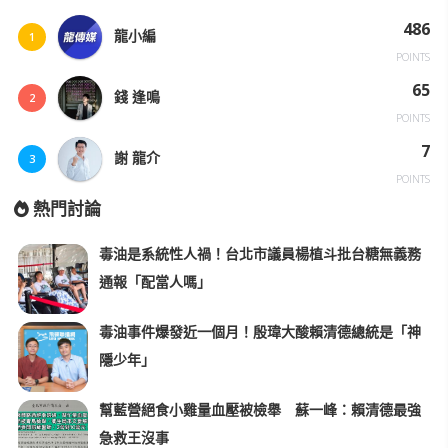
486
龍小編
1
POINTS
65
錢 逢鳴
2
POINTS
7
謝 龍介
3
POINTS
熱門討論
毒油是系統性人禍！台北市議員楊植斗批台糖無義務
通報「配當人嗎」
毒油事件爆發近一個月！殷瑋大酸賴清德總統是「神
隱少年」
幫藍營絕食小雞量血壓被檢舉 蘇一峰：賴清德最強
急救王沒事