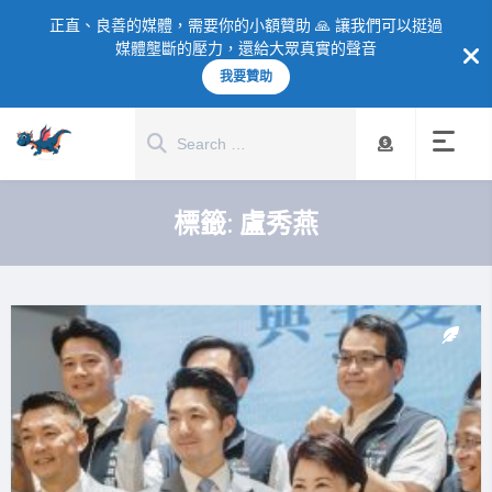
正直、良善的媒體，需要你的小額贊助 🙏 讓我們可以挺過
媒體壟斷的壓力，還給大眾真實的聲音
我要贊助
標籤:
盧秀燕