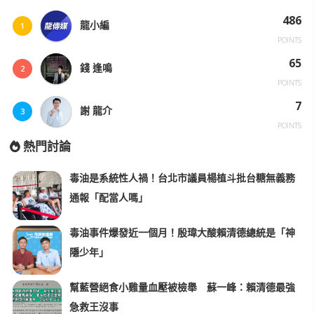
486
龍小編
1
POINTS
65
錢 逢鳴
2
POINTS
7
謝 龍介
3
POINTS
熱門討論
毒油是系統性人禍！台北市議員楊植斗批台糖無義務
通報「配當人嗎」
毒油事件爆發近一個月！殷瑋大酸賴清德總統是「神
隱少年」
幫藍營絕食小雞量血壓被檢舉 蘇一峰：賴清德最強
急救王沒事