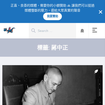
正直、良善的媒體，需要你的小額贊助 🙏 讓我們可以挺過
媒體壟斷的壓力，還給大眾真實的聲音
我要贊助
標籤:
蔣中正