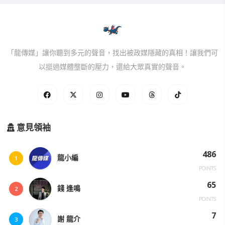
「龍傳媒」讓你聽到多元的聲音，找出被政媒隱藏的真相！讓我們可
以挺過媒體壟斷的壓力，還給大眾真實的聲音。
意見領袖
486
龍小編
1
POINTS
65
錢 逢鳴
2
POINTS
7
謝 龍介
3