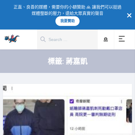
正直、良善的媒體，需要你的小額贊助 🙏 讓我們可以挺過
媒體壟斷的壓力，還給大眾真實的聲音
我要贊助
標籤:
蔣嘉凱