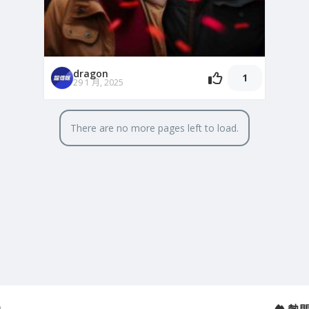
dragon
1
29 1 月, 2025
There are no more pages left to load.