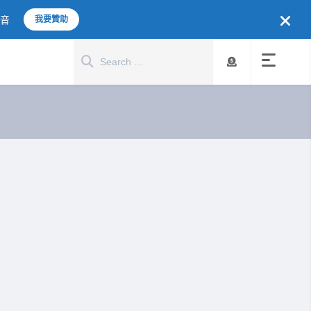
聲音
我要贊助