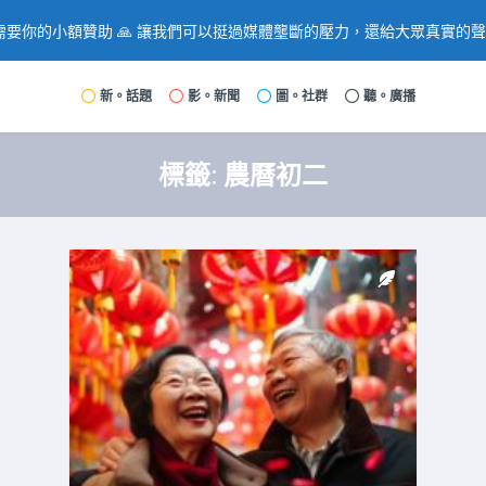
要你的小額贊助 🙏 讓我們可以挺過媒體壟斷的壓力，還給大眾真實的
新。話題
影。新聞
圖。社群
聽。廣播
標籤:
農曆初二