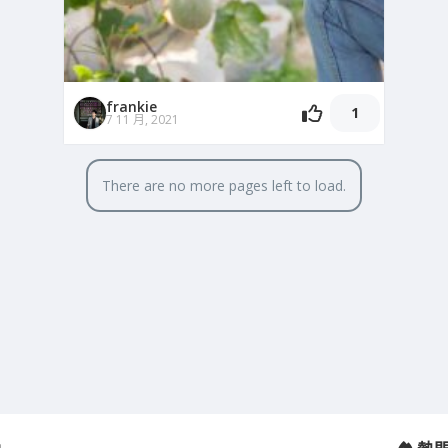
frankie
1
7 11 月, 2021
There are no more pages left to load.