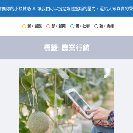
要你的小額贊助 🙏 讓我們可以挺過媒體壟斷的壓力，還給大眾真實的
新。話題
影。新聞
圖。社群
聽。廣播
標籤:
農業行銷