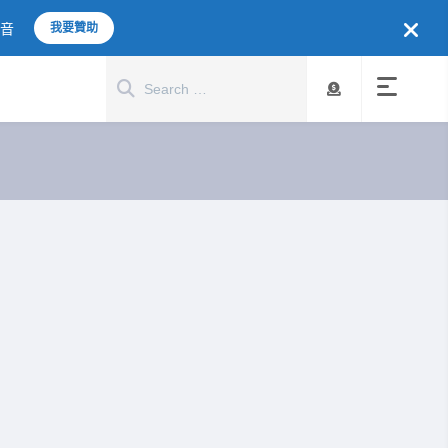
聲音
我要贊助