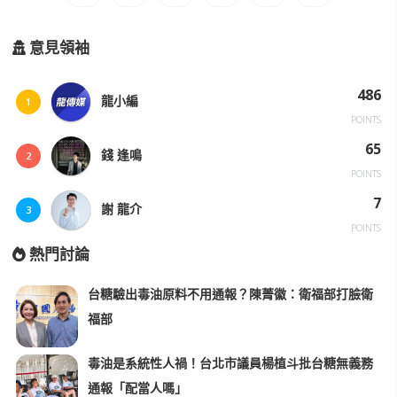
意見領袖
486
龍小編
1
POINTS
65
錢 逢鳴
2
POINTS
7
謝 龍介
3
POINTS
熱門討論
台糖驗出毒油原料不用通報？陳菁徽：衛福部打臉衛
福部
毒油是系統性人禍！台北市議員楊植斗批台糖無義務
通報「配當人嗎」