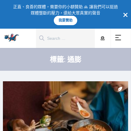
正直、良善的媒體，需要你的小額贊助 🙏 讓我們可以挺過
媒體壟斷的壓力，還給大眾真實的聲音
我要贊助
標籤:
通膨