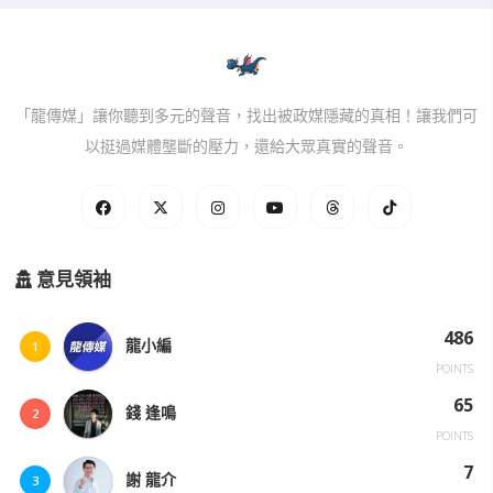
「龍傳媒」讓你聽到多元的聲音，找出被政媒隱藏的真相！讓我們可
以挺過媒體壟斷的壓力，還給大眾真實的聲音。
意見領袖
486
龍小編
1
POINTS
65
錢 逢鳴
2
POINTS
7
謝 龍介
3