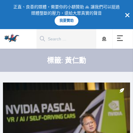
正直、良善的媒體，需要你的小額贊助 🙏 讓我們可以挺過
媒體壟斷的壓力，還給大眾真實的聲音
我要贊助
標籤:
黃仁勳