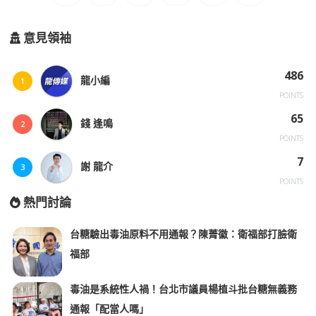
意見領袖
486
龍小編
1
POINTS
65
錢 逢鳴
2
POINTS
7
謝 龍介
3
POINTS
熱門討論
台糖驗出毒油原料不用通報？陳菁徽：衛福部打臉衛
福部
毒油是系統性人禍！台北市議員楊植斗批台糖無義務
通報「配當人嗎」