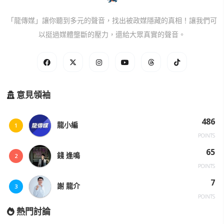
「龍傳媒」讓你聽到多元的聲音，找出被政媒隱藏的真相！讓我們可
以挺過媒體壟斷的壓力，還給大眾真實的聲音。
意見領袖
486
龍小編
1
POINTS
65
錢 逢鳴
2
POINTS
7
謝 龍介
3
POINTS
熱門討論