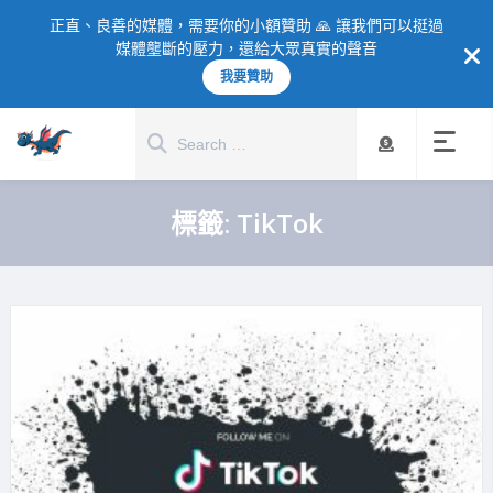
正直、良善的媒體，需要你的小額贊助 🙏 讓我們可以挺過
媒體壟斷的壓力，還給大眾真實的聲音
我要贊助
標籤:
TikTok