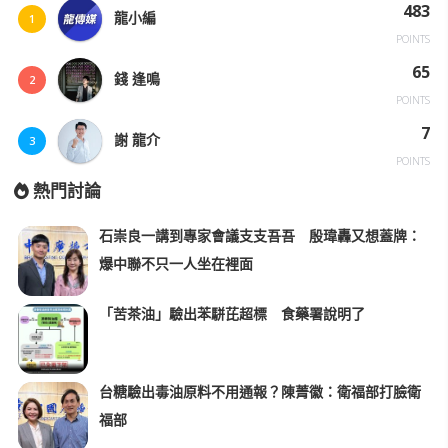
483
龍小編
1
POINTS
65
錢 逢鳴
2
POINTS
7
謝 龍介
3
POINTS
熱門討論
石崇良一講到專家會議支支吾吾 殷瑋轟又想蓋牌：
爆中聯不只一人坐在裡面
「苦茶油」驗出苯駢芘超標 食藥署說明了
台糖驗出毒油原料不用通報？陳菁徽：衛福部打臉衛
福部