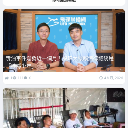
毒油事件爆發近一個月！殷瑋大酸賴清德總統是
「神隱少年」
1
111
0
4 8 月, 2026