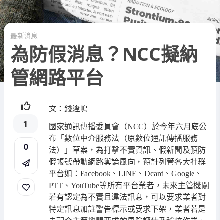
最新消息
為防假消息？NCC擬納
管網路平台
文：錢逢鳴
1
國家通訊傳播委員會（
）於今年六月底公
NCC
布「數位中介服務法（原數位通訊傳播服務
0
法）」草案，為打擊不實資訊、假新聞及預防
假帳號帶動網路輿論風向，預計列管各大社群
平台如：
、
、
、
、
Facebook
LINE
Dcard
Google
、
等所有平台業者，未來主管機關
PTT
YouTube
若有認定為不實且違法訊息，可以要求業者對
特定訊息加註警告標示或要求下架，業者若是