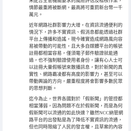
未配合主管機關要求的風險評估及稽核作業，
情節最重將被斷網，最高將可重罰新台幣一千
萬元。
近年網路社群影響力大增，在資訊流通便利的
情況下，許多不實資訊、假消息都能透過社群
平台上傳播和造謠，現今確實造成網路風向容
易被帶動的可能性，且大多自媒體平台的帳號
註冊都相當容易，僅須電子郵件驗證就能通
過，也不強制驗證使用者身份，讓有心人士可
以註冊大量假帳號來散播訊息，對於新聞的真
實性、網路霸凌都有高度的影響力，甚至可以
帶動輿論的方向，嚴重程度將會影響多數民眾
的思想判斷。
迄今為止，世界各國對於「假新聞」的管控都
相當薄弱，因為問題不在於假新聞，而是為何
假新聞可以流通的如此快速？雖然
納管網
NCC
路平台的出發點是為了降低不實資訊的流通，
但也同時限縮了人民的發言權，且草案的內容