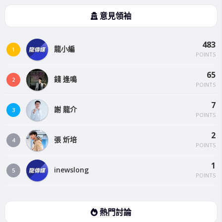
意見領袖
483
龍小編
1
POINTS
65
錢 逢鳴
2
POINTS
7
謝 龍介
3
POINTS
2
張 炘培
4
POINTS
1
inewslong
5
POINTS
熱門討論