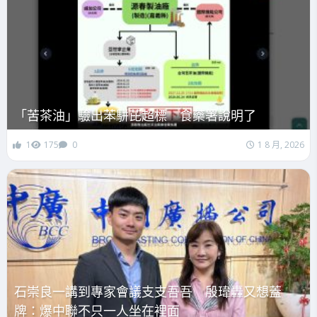
「苦茶油」驗出苯駢芘超標 食藥署說明了
1
175
0
1 8 月, 2026
石崇良一講到專家會議支支吾吾 殷瑋轟又想蓋
牌：爆中聯不只一人坐在裡面