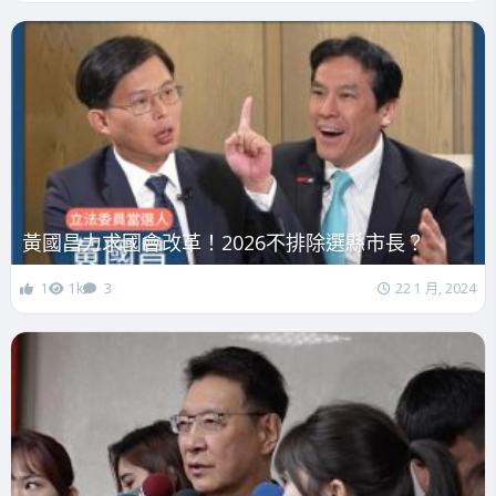
黃國昌力求國會改革！2026不排除選縣市長？
1
1k
3
22 1 月, 2024