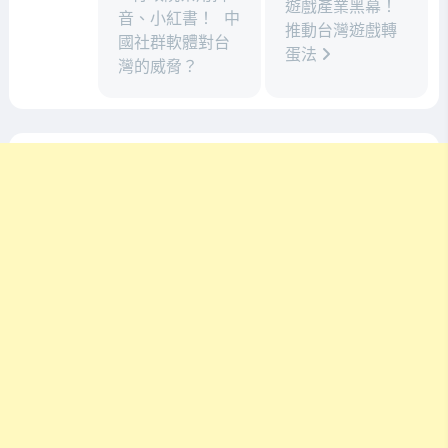
遊戲產業黑幕！
音、小紅書！ 中
推動台灣遊戲轉
國社群軟體對台
蛋法
灣的威脅？