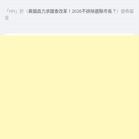
「
HH
」於〈
黃國昌力求國會改革！2026不排除選縣市長？
〉發佈留
言