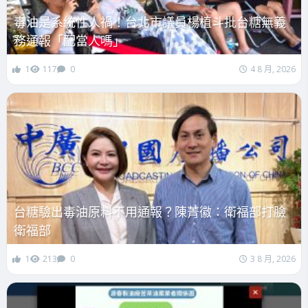
毒油是系統性人禍！台北市議員楊植斗批台糖無義
務通報「配當人嗎」
1
117
0
4 8 月, 2026
台糖驗出毒油原料不用通報？陳菁徽：衛福部打臉
衛福部
1
213
0
3 8 月, 2026