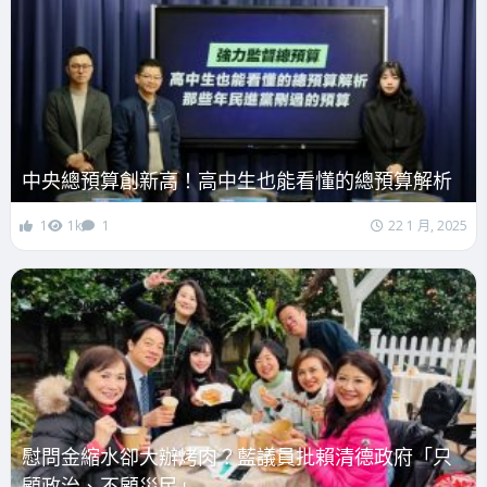
中央總預算創新高！高中生也能看懂的總預算解析
1
1k
1
22 1 月, 2025
慰問金縮水卻大辦烤肉？藍議員批賴清德政府「只
顧政治、不顧災民」