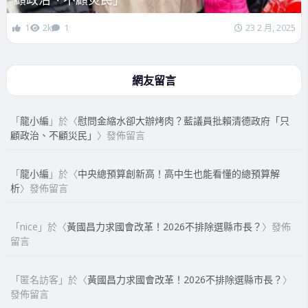
1
2k
1
23 2 月, 2025
網友留言
「
龍小編
」於〈
慰問金縮水卻大辦烤肉？藍議員批賴清德政府「只
顧政治、不顧災民」
〉發佈留言
「
龍小編
」於〈
中央總預算創新高！高中生也能看懂的總預算解
析
〉發佈留言
「
nice
」於〈
黃國昌力求國會改革！2026不排除選縣市長？
〉發佈
留言
「
匿名訪客
」於〈
黃國昌力求國會改革！2026不排除選縣市長？
〉
發佈留言