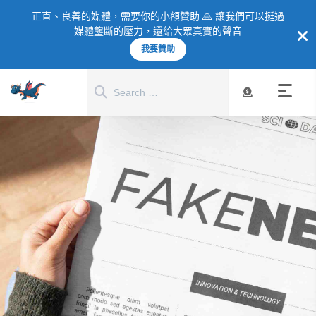
正直、良善的媒體，需要你的小額贊助 🙏 讓我們可以挺過
媒體壟斷的壓力，還給大眾真實的聲音
我要贊助