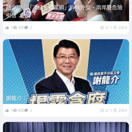
趙少康：「凍結台獨黨綱」拆除外交、兩岸雙危險
引信
1
935
2
21 1 月, 2024
謝龍介：一生監督你一人
1
892
2
21 1 月, 2024