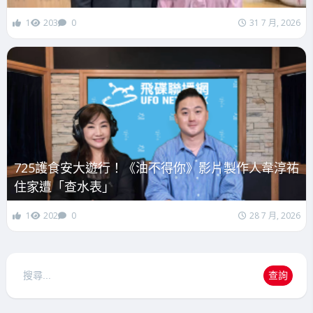
1
203
0
31 7 月, 2026
725護食安大遊行！《油不得你》影片製作人韋淳祐
住家遭「查水表」
1
202
0
28 7 月, 2026
搜
查詢
尋