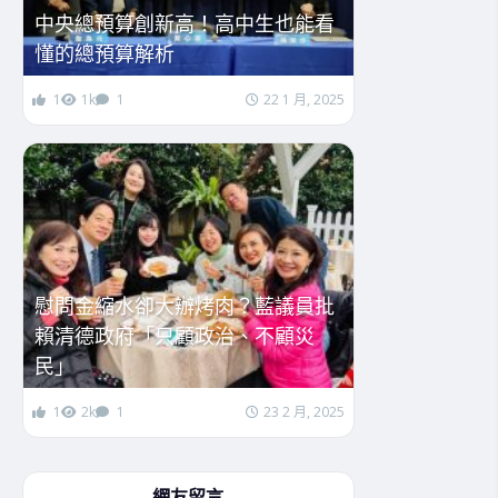
中央總預算創新高！高中生也能看
懂的總預算解析
1
1k
1
22 1 月, 2025
慰問金縮水卻大辦烤肉？藍議員批
賴清德政府「只顧政治、不顧災
民」
1
2k
1
23 2 月, 2025
網友留言