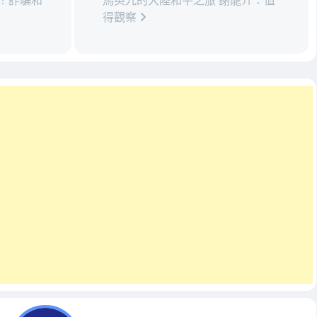
了！詐騙和
馬英九的大陸和平之旅 謝龍介：值
得觀察