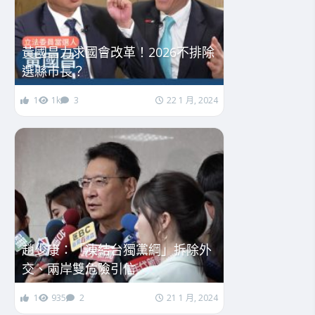
黃國昌力求國會改革！2026不排除
選縣市長？
1
1k
3
22 1 月, 2024
趙少康：「凍結台獨黨綱」拆除外
交、兩岸雙危險引信
1
935
2
21 1 月, 2024