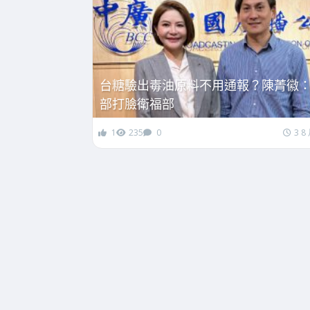
台糖驗出毒油原料不用通報？陳菁徽
部打臉衛福部
1
235
0
3 8