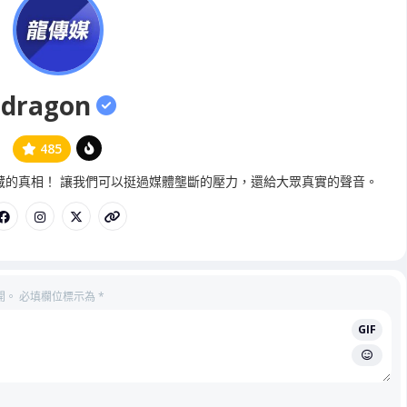
dragon
485
管
藏的真相！ 讓我們可以挺過媒體壟斷的壓力，還給大眾真實的聲音。
理
員
開。
必填欄位標示為
*
GIF