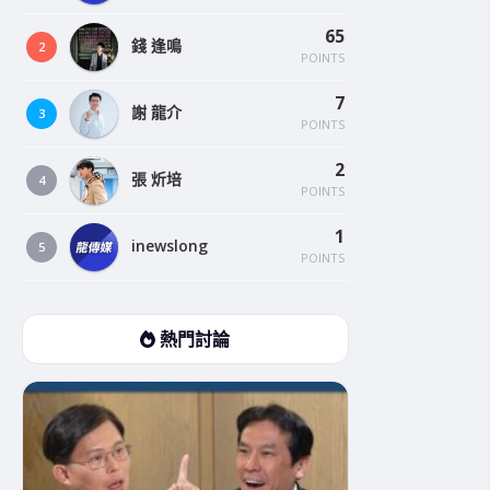
65
錢 逢鳴
2
POINTS
7
謝 龍介
3
POINTS
2
張 炘培
4
POINTS
1
inewslong
5
POINTS
熱門討論