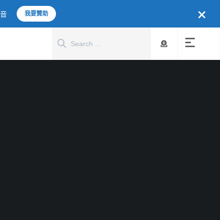
聲音
我要贊助