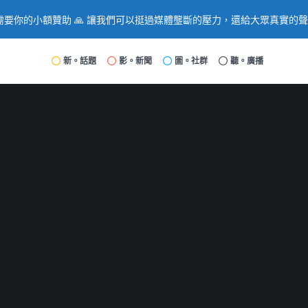
要你的小額贊助 🙏 讓我們可以挺過媒體壟斷的壓力，還給大眾真實的
新。話題
影。新聞
圖。社群
聽。廣播