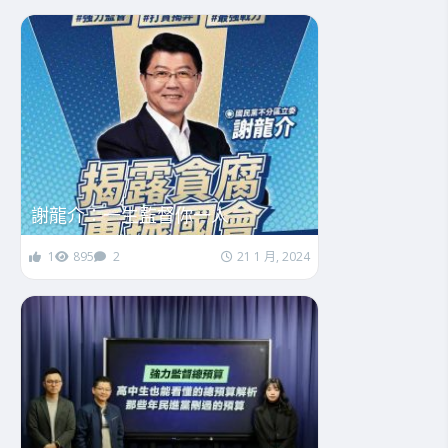
謝龍介：一生監督你一人
1
895
2
21 1 月, 2024