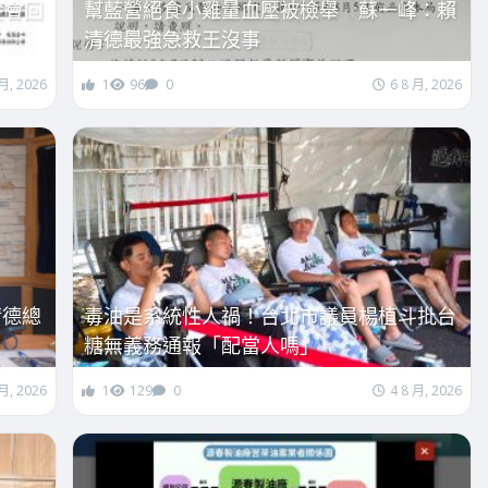
金會回
幫藍營絕食小雞量血壓被檢舉 蘇一峰：賴
清德最強急救王沒事
 月, 2026
1
96
0
6 8 月, 2026
清德總
毒油是系統性人禍！台北市議員楊植斗批台
糖無義務通報「配當人嗎」
 月, 2026
1
129
0
4 8 月, 2026