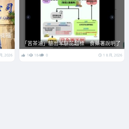
：衛福
「苦茶油」驗出苯駢芘超標 食藥署說明了
 月, 2026
1
184
0
1 8 月, 2026