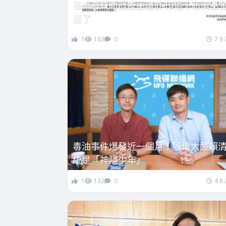
慈濟為買新冠疫苗遭詐10億！慈濟基
應了
1
163
0
7 8
毒油事件爆發近一個月！殷瑋大酸賴
統是「神隱少年」
1
132
0
4 8