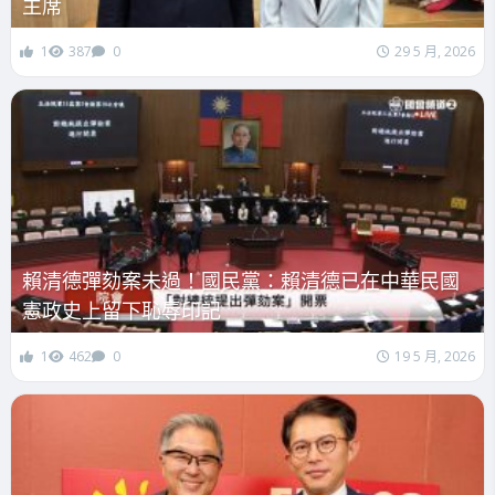
主席
1
387
0
29 5 月, 2026
賴清德彈劾案未過！國民黨：賴清德已在中華民國
憲政史上留下恥辱印記
1
462
0
19 5 月, 2026