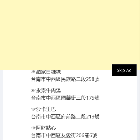
本集內容
來自【幼琪追追追】頻道授權播出
1
2022年的龍介！台語天王謝龍介這次會介紹台
南哪些美食和景點？
0
究竟2026年會不會再戰台南市長呢？一起看下
去～～
☞阿輝黑輪
台南市南區大林路121號
Skip Ad
☞趙家白糖粿
台南市中西區民族路二段258號
☞永樂牛肉湯
台南市中西區國華街三段175號
☞沙卡里巴
台南市中西區府前路二段213號
☞阿財點心
台南市中西區友愛街206巷6號