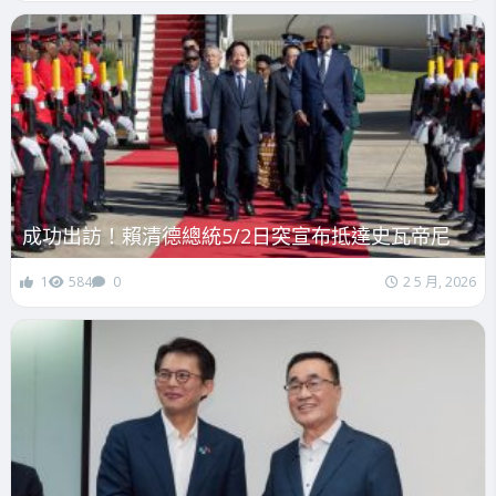
成功出訪！賴清德總統5/2日突宣布抵達史瓦帝尼
1
584
0
2 5 月, 2026