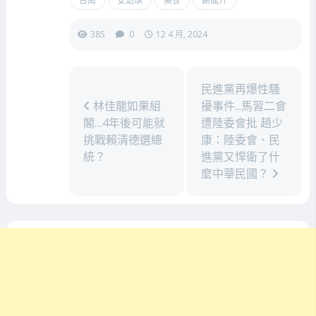
台南
安幼琪
美食
謝龍介
385
0
12 4 月, 2024
民進黨再爆性騷
林佳龍如果組
擾事件...馬習二會
閣…4年後可能就
遭陸委會批 趙少
挑戰賴清德選總
康：陸委會、民
統？
進黨又悍衛了什
麼中華民國？