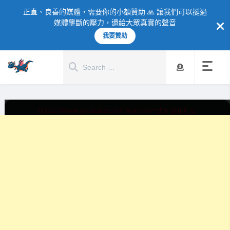
正直、良善的媒體，需要你的小額贊助 🙏 讓我們可以挺過
媒體壟斷的壓力，還給大眾真實的聲音
我要贊助
https://www.youtube.com/watch?v=d5Flj8jEK_Q
熱門話題
再戰台南市長？謝龍介
10個台南私房景點大公
開