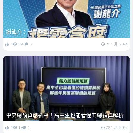
謝龍介：一生監督你一人
1
893
2
21 1 月, 2024
中央總預算創新高！高中生也能看懂的總預算解析
1
1k
1
22 1 月, 2025