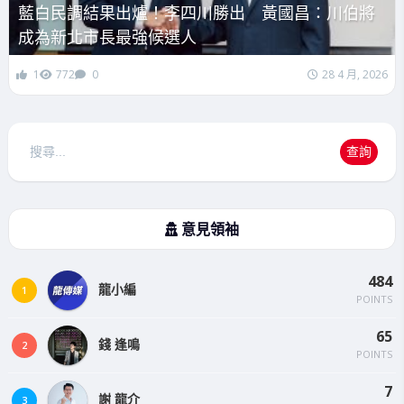
藍白民調結果出爐！李四川勝出 黃國昌：川伯將
成為新北市長最強候選人
1
772
0
28 4 月, 2026
搜
查詢
尋
意見領袖
484
龍小編
1
POINTS
65
錢 逢鳴
2
POINTS
7
謝 龍介
3