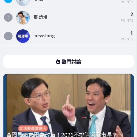
POINTS
2
張 炘培
4
POINTS
1
inewslong
5
POINTS
熱門討論
黃國昌力求國會改革！2026不排除選縣市長？