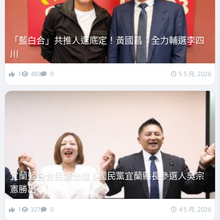
「藍白合」共推人選底定！黃國昌：全力輔選李四
川
1
489
0
5 5 月, 2026
宜蘭藍白合民調出爐！國民黨宜蘭縣長參選人吳宗
憲勝出
1
327
0
4 5 月, 2026