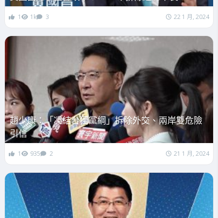
1
1k
3
22 1 月, 2024
趙少康：「凍結台獨黨綱」拆除外交、兩岸雙危險
引信
1
935
2
21 1 月, 2024