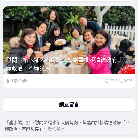
慰問金縮水卻大辦烤肉？藍議員批賴清德政府「只
顧政治、不顧災民」
1
2k
1
23 2 月, 2025
網友留言
「
龍小編
」於〈
慰問金縮水卻大辦烤肉？藍議員批賴清德政府「只
顧政治、不顧災民」
〉發佈留言