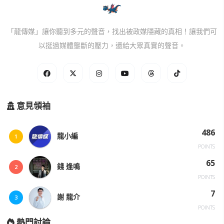
「龍傳媒」讓你聽到多元的聲音，找出被政媒隱藏的真相！讓我們可
以挺過媒體壟斷的壓力，還給大眾真實的聲音。
意見領袖
486
龍小編
1
POINTS
65
錢 逢鳴
2
POINTS
7
謝 龍介
3
POINTS
熱門討論