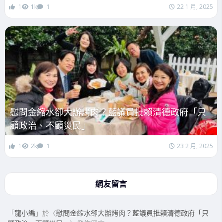
1
1k
1
22 1 月, 2025
慰問金縮水卻大辦烤肉？藍議員批賴清德政府「只
顧政治、不顧災民」
1
2k
1
23 2 月, 2025
網友留言
「
龍小編
」於〈
慰問金縮水卻大辦烤肉？藍議員批賴清德政府「只