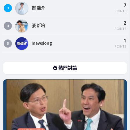
7
謝 龍介
3
POINTS
2
張 炘培
4
POINTS
1
inewslong
5
POINTS
熱門討論