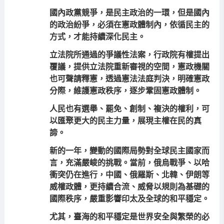
國內政黨競爭，是民主政治的一環，但是國內
的政治紛爭，必須在憲政體制內，依循民主的
方式，才能持續深化民主。
立法院所通過的爭議性法案，行政院有權提出
覆議，提供立法院重新審視的空間，憲政機關
也可聲請釋憲，透過憲法法庭判決，明確憲政
分際，維護憲政秩序，逐步鞏固憲政體制。
人民也有選舉、罷免、創制、複決的權利，可
以匯聚更大的民主力量，展現主權在民的真
諦。
新的一年，變動的國際局勢對全球民主國家而
言，充滿嚴峻的挑戰。當前，俄烏戰爭、以哈
衝突仍在進行，中國、俄羅斯、北韓、伊朗等
威權政體，更持續合流、威脅以規則為基礎的
國際秩序，嚴重影響印太及全球的和平穩定。
尤其，臺海的和平穩定是世界安全與繁榮的必