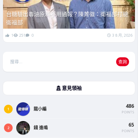
台糖驗出毒油原料不用通報？陳菁徽：衛福部打臉
衛福部
1
251
0
3 8 月, 2026
搜
查詢
尋
意見領袖
486
龍小編
1
POINTS
65
錢 逢鳴
2
POINTS