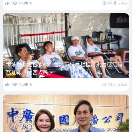
1
149
0
4 8 月, 2026
毒油是系統性人禍！台北市議員楊植斗批台糖無義
務通報「配當人嗎」
1
160
0
4 8 月, 2026