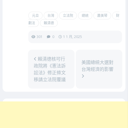
元旦
台灣
立法院
總統
蕭美琴
財
劃法
賴清德
301
0
1 1 月, 2025
賴清德核可行
美國總統大選對
政院將《憲法訴
台灣經濟的影響
訟法》修正條文
移請立法院覆議