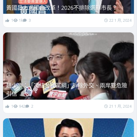
黃國昌力求國會改革！2026不排除選縣市長？
1
1k
3
22 1 月, 2024
趙少康：「凍結台獨黨綱」拆除外交、兩岸雙危險
引信
1
942
2
21 1 月, 2024