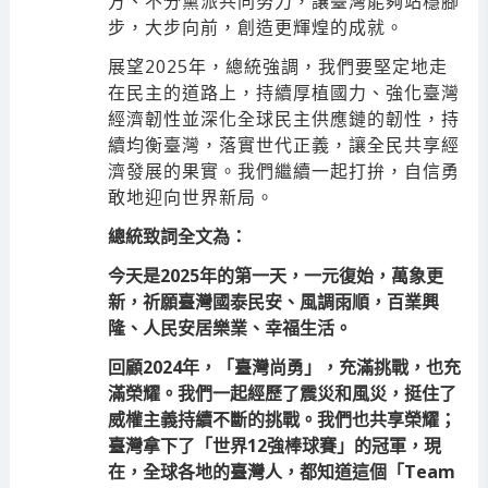
方、不分黨派共同努力，讓臺灣能夠站穩腳
步，大步向前，創造更輝煌的成就。
展望2025年，總統強調，我們要堅定地走
在民主的道路上，持續厚植國力、強化臺灣
經濟韌性並深化全球民主供應鏈的韌性，持
續均衡臺灣，落實世代正義，讓全民共享經
濟發展的果實。我們繼續一起打拚，自信勇
敢地迎向世界新局。
總統致詞全文為：
今天是2025年的第一天，一元復始，萬象更
新，祈願臺灣國泰民安、風調雨順，百業興
隆、人民安居樂業、幸福生活。
回顧2024年，「臺灣尚勇」，充滿挑戰，也充
滿榮耀。我們一起經歷了震災和風災，挺住了
威權主義持續不斷的挑戰。我們也共享榮耀；
臺灣拿下了「世界12強棒球賽」的冠軍，現
在，全球各地的臺灣人，都知道這個「Team