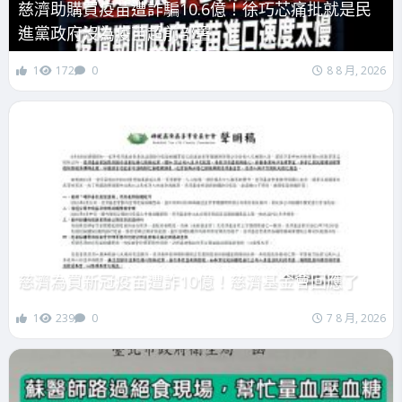
慈濟助購買疫苗遭詐騙10.6億！徐巧芯痛批就是民
進黨政府沒為疫苗超前部署
1
172
0
8 8 月, 2026
慈濟為買新冠疫苗遭詐10億！慈濟基金會回應了
1
239
0
7 8 月, 2026