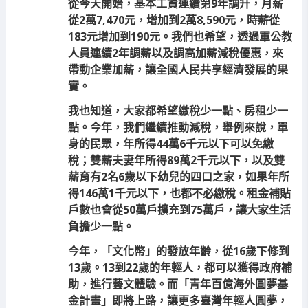
從今天開始，基本工資連續第9年調升，月薪
從2萬7,470元，增加到2萬8,590元，時薪從
183元增加到190元。我們也希望，透過軍公教
人員連續2年調薪以及調高加薪減稅優惠，來
帶動企業加薪，讓全國人民共享經濟發展的果
實。
我也知道，大家都希望繳稅少一點、房租少一
點。今年，我們繼續推動減稅，舉例來說，單
身的民眾，年所得44萬6千元以下可以免繳
稅；雙薪夫妻年所得89萬2千元以下，以及雙
薪育有2名6歲以下幼兒的四口之家，如果年所
得146萬1千元以下，也都不必繳稅。租金補貼
戶數也會從50萬戶擴充到75萬戶，讓大家生活
負擔少一點。
今年，「文化幣」的發放年齡，從16歲下修到
13歲。13到22歲的年輕人，都可以獲得政府補
助，進行藝文體驗。而「青年百億海外圓夢基
金計畫」即將上路，讓更多臺灣年輕人圓夢，