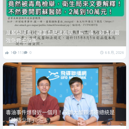
幫藍營絕食小雞量血壓被檢舉 蘇一峰：賴清德最
強急救王沒事
1
113
0
6 8 月, 2026
毒油事件爆發近一個月！殷瑋大酸賴清德總統是
「神隱少年」