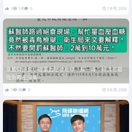
1
145
0
7 8 月, 2026
幫藍營絕食小雞量血壓被檢舉 蘇一峰：賴清德最
強急救王沒事
1
96
0
6 8 月, 2026