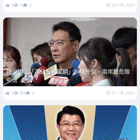
1
1k
3
22 1 月, 2024
趙少康：「凍結台獨黨綱」拆除外交、兩岸雙危險
引信
1
935
2
21 1 月, 2024