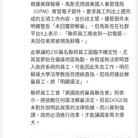
根據美媒報導，馬斯克透過美國人事管理局
（OPM）寄發電子郵件，要求員工列出上週完
成的五項工作內容，並抄送主管。儘管郵件未
明確警告「未回覆即解雇」，但馬斯克在社群
平台X上表示：「聯邦員工將收到一封電郵，
未回信者將被視為辭職。」
此舉讓約230萬名聯邦員工面臨不確定性，尤
其是那些在偏遠地區執勤、休假或無法即時登
入政府系統的員工，可能因此失去工作。明尼
蘇達大學法學教授貝德納直指，若政府據此解
雇員工，將「明顯違法」。
聯邦員工工會「美國政府雇員聯合會」則表
示，將挑戰任何違法解雇決定。目前DOGE尚
未對外說明此政策的法律依據，而川普則強
調，政府必須進行改革，才能讓國家再次偉
大。