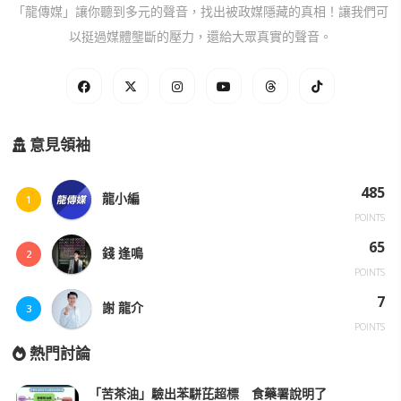
「龍傳媒」讓你聽到多元的聲音，找出被政媒隱藏的真相！讓我們可
以挺過媒體壟斷的壓力，還給大眾真實的聲音。
意見領袖
485
龍小編
1
POINTS
65
錢 逢鳴
2
POINTS
7
謝 龍介
3
POINTS
熱門討論
「苦茶油」驗出苯駢芘超標 食藥署說明了