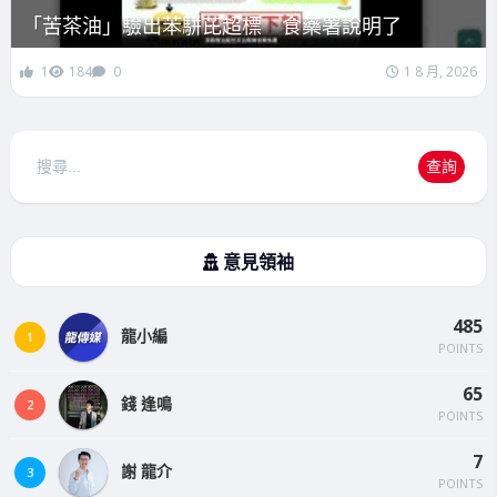
「苦茶油」驗出苯駢芘超標 食藥署說明了
1
184
0
1 8 月, 2026
搜
查詢
尋
意見領袖
485
龍小編
1
POINTS
65
錢 逢鳴
2
POINTS
7
謝 龍介
3
POINTS