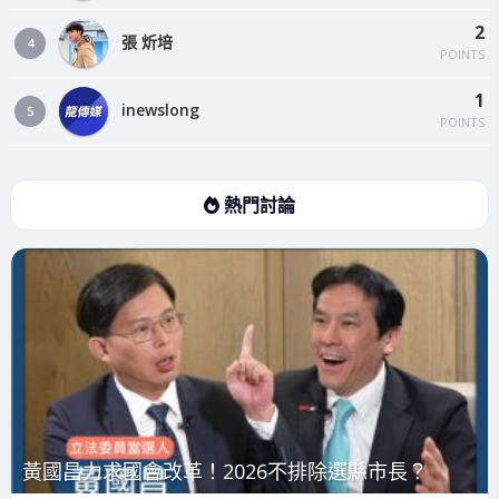
2
張 炘培
4
POINTS
1
inewslong
5
POINTS
熱門討論
黃國昌力求國會改革！2026不排除選縣市長？