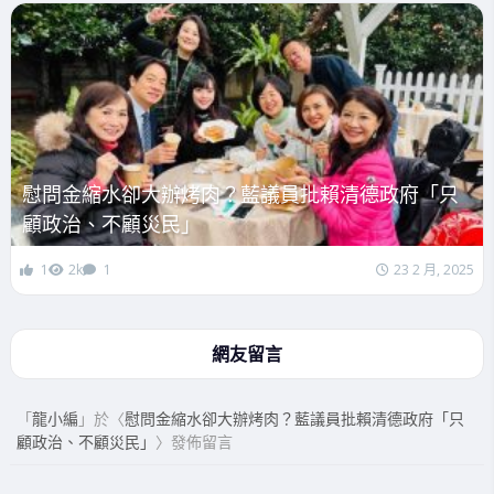
慰問金縮水卻大辦烤肉？藍議員批賴清德政府「只
顧政治、不顧災民」
1
2k
1
23 2 月, 2025
網友留言
「
龍小編
」於〈
慰問金縮水卻大辦烤肉？藍議員批賴清德政府「只
顧政治、不顧災民」
〉發佈留言