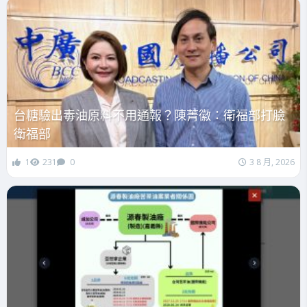
台糖驗出毒油原料不用通報？陳菁徽：衛福部打臉
衛福部
1
231
0
3 8 月, 2026