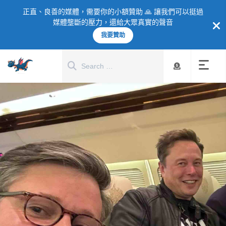
正直、良善的媒體，需要你的小額贊助 🙏 讓我們可以挺過
媒體壟斷的壓力，還給大眾真實的聲音
我要贊助