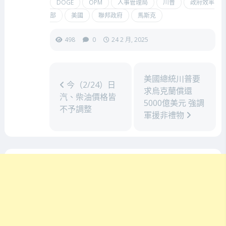
DOGE
OPM
人事管理局
川普
政府效率
部
美國
聯邦政府
馬斯克
498
0
24 2 月, 2025
美國總統川普要
今（2/24）日
求烏克蘭償還
汽、柴油價格皆
5000億美元 強調
不予調整
軍援非禮物