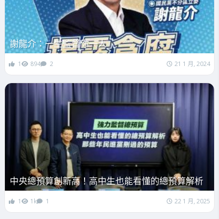
謝龍介：一生監督你一人
1
894
2
21 1 月, 2024
中央總預算創新高！高中生也能看懂的總預算解析
1
1k
1
22 1 月, 2025