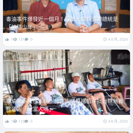
毒油事件爆發近一個月！殷瑋大酸賴清德總統是
「神隱少年」
1
131
0
4 8 月, 2026
毒油是系統性人禍！台北市議員楊植斗批台糖無義
務通報「配當人嗎」
1
129
0
4 8 月, 2026