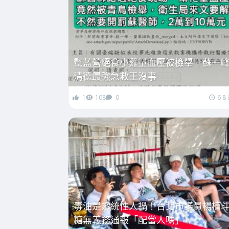
幫藍營絕食小雞量血壓被檢舉 蘇一
清德最強急救王沒事
1
108
0
6 8
毒油是系統性人禍！台北市議員楊植
糖無義務通報「配當人嗎」