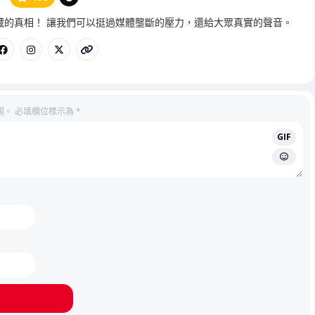
管
藏的真相！ 讓我們可以挺過媒體壟斷的壓力，還給大眾真實的聲音。
理
員
開。
必填欄位標示為
*
GIF