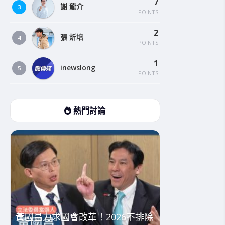
7
謝 龍介
3
POINTS
2
張 炘培
4
POINTS
1
inewslong
5
POINTS
熱門討論
黃國昌力求國會改革！2026不排除