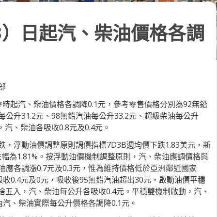
3）日起汽、柴油價格各調
部
時起汽、柴油價格各調降0.1元，參考零售價格分別為92無鉛
每公升31.2元、98無鉛汽油每公升33.2元、超級柴油每公升
汽、柴油各吸收0.8元及0.4元。
，浮動油價調整原則調價指標7D3B週均價下跌1.83美元，新
，跌幅為1.81%。按浮動油價機制調整原則，汽、柴油應調價格與
應各調漲0.7元及0.3元，惟為維持價格低於亞洲鄰近國家
收0.4元及0元，吸收後95無鉛汽油超出30元，啟動油價平穩
捨五入，汽、柴油每公升各吸收0.4元。平穩雙機制啟動，汽、
國內汽、柴油實際每公升價格各調降0.1元。