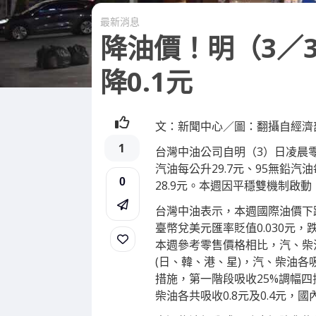
最新消息
降油價！明（3／
降0.1元
文：新聞中心／圖：翻攝自經濟
1
台灣中油公司自明（3）日凌晨零
汽油每公升29.7元、95無鉛汽油
0
28.9元。本週因平穩雙機制啟動，
台灣中油表示，本週國際油價下跌
臺幣兌美元匯率貶值0.030元
本週參考零售價格相比，汽、柴油
(日、韓、港、星)，汽、柴油各吸
措施，第一階段吸收25%調幅四
柴油各共吸收0.8元及0.4元，