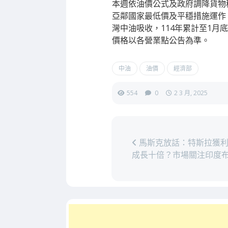
本週依油價公式及政府調降貨物稅
亞鄰國家最低價及平穩措施運作，
灣中油吸收，114年累計至1月
價格以各營業點公告為準。
中油
油價
經濟部
554
0
2 3 月, 2025
馬斯克放話：特斯拉獲利
成長十倍？市場關注印度