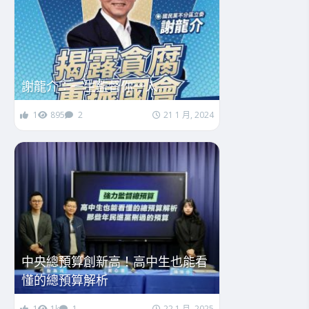
謝龍介：一生監督你一人
1
895
2
21 1 月, 2024
中央總預算創新高！高中生也能看
懂的總預算解析
1
1k
1
22 1 月, 2025