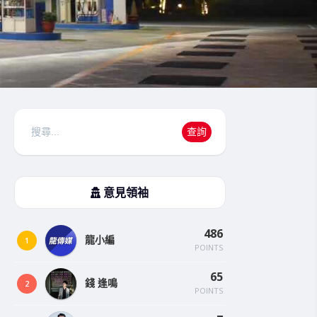
搜
查詢
尋
意見領袖
486
龍小編
1
POINTS
65
錢 逢鳴
2
POINTS