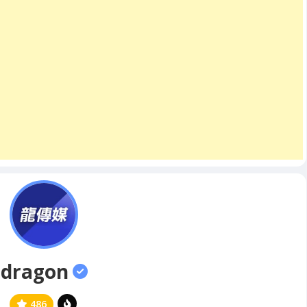
dragon
486