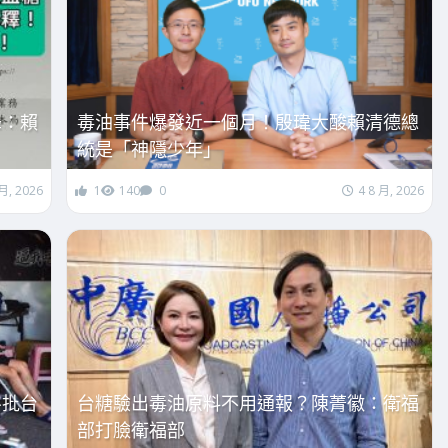
峰：賴
毒油事件爆發近一個月！殷瑋大酸賴清德總
統是「神隱少年」
 月, 2026
1
140
0
4 8 月, 2026
斗批台
台糖驗出毒油原料不用通報？陳菁徽：衛福
部打臉衛福部