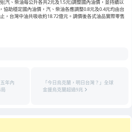
(汽、柴油每公升各共2元及1.5元)調整國內油價，並持續以
協助穩定國內油價，汽、柴油各應調整0.8元及0.4元均由台
底止，台灣中油共吸收約18.72億元。調價後各式油品實際零售
五年內
「今日烏克蘭，明日台灣？」全球
布局
金援烏克蘭超過9兆