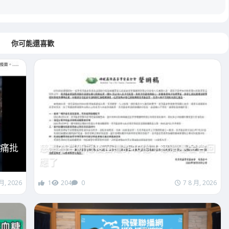
你可能還喜歡
芯痛批
慈濟為買新冠疫苗遭詐10億！慈濟基金會回
應了
 月, 2026
1
204
0
7 8 月, 2026