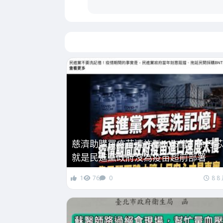
慈濟助購買疫苗遭詐騙10.6億！徐巧
就是民進黨政府沒為疫苗超前部署
1
76
0
8 8