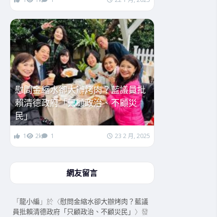
慰問金縮水卻大辦烤肉？藍議員批
賴清德政府「只顧政治、不顧災
民」
1
2k
1
23 2 月, 2025
網友留言
「
龍小編
」於〈
慰問金縮水卻大辦烤肉？藍議
員批賴清德政府「只顧政治、不顧災民」
〉發