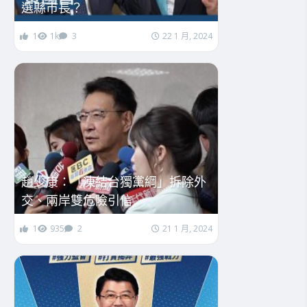
選縣市長？
1
1k
3
22 1 月, 2024
趙少康：「凍結台獨黨綱」拆除外
交、兩岸雙危險引信
1
935
2
21 1 月, 2024