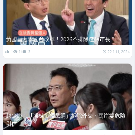
黃國昌力求國會改革！2026不排除選縣市長？
1
1k
3
22 1 月, 2024
趙少康：「凍結台獨黨綱」拆除外交、兩岸雙危險
引信