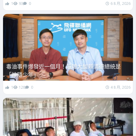
1
93
0
6 8 月, 2026
毒油事件爆發近一個月！殷瑋大酸賴清德總統是
「神隱少年」
1
128
0
4 8 月, 2026