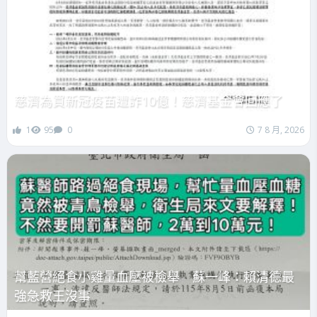
慈濟為買新冠疫苗遭詐10億！慈濟基金會回應了
1
95
0
7 8 月, 2026
幫藍營絕食小雞量血壓被檢舉 蘇一峰：賴清德最
強急救王沒事