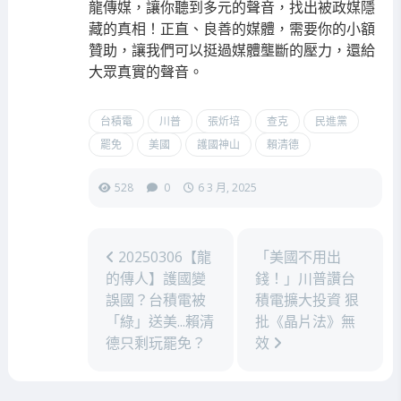
龍傳媒，讓你聽到多元的聲音，找出被政媒隱
藏的真相！正直、良善的媒體，需要你的小額
贊助，讓我們可以挺過媒體壟斷的壓力，還給
大眾真實的聲音。
台積電
川普
張炘培
查克
民進黨
罷免
美國
護國神山
賴清德
528
0
6 3 月, 2025
20250306【龍
「美國不用出
的傳人】護國變
錢！」川普讚台
誤國？台積電被
積電擴大投資 狠
「綠」送美...賴清
批《晶片法》無
德只剩玩罷免？
效