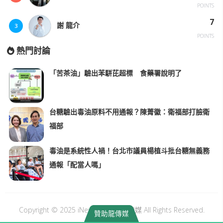
POINTS
7
謝 龍介
3
POINTS
熱門討論
「苦茶油」驗出苯駢芘超標 食藥署說明了
台糖驗出毒油原料不用通報？陳菁徽：衛福部打臉衛
福部
毒油是系統性人禍！台北市議員楊植斗批台糖無義務
通報「配當人嗎」
Copyright © 2025 iNews Long｜龍傳媒 All Rights Reserved.
贊助龍傳媒