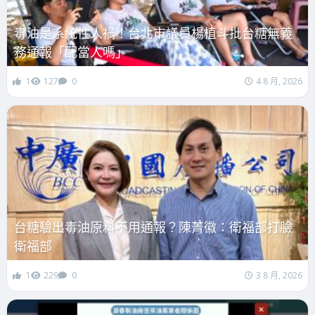
毒油是系統性人禍！台北市議員楊植斗批台糖無義
務通報「配當人嗎」
1
127
0
4 8 月, 2026
台糖驗出毒油原料不用通報？陳菁徽：衛福部打臉
衛福部
1
229
0
3 8 月, 2026