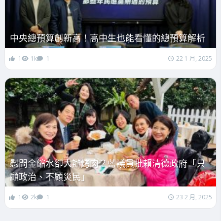
中央總預算創新高！高中生也能看懂的總預算解析
1
1k
1
22 1 月, 2025
慰問金縮水卻大辦烤肉？藍議員批賴清德政府「只
顧政治、不顧災民」
1
2k
1
23 2 月, 2025