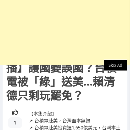
最新消息
20250306【龍的傳人直
播】護國變誤國？台積
Skip Ad
電被「綠」送美…賴清
德只剩玩罷免？
【本集介紹】
📌 台積電赴美，台灣血本無歸
1
📌 台積電赴美投資達1,650億美元，台灣本土