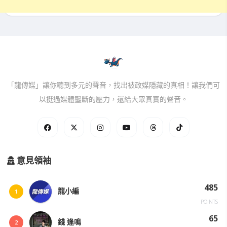
「龍傳媒」讓你聽到多元的聲音，找出被政媒隱藏的真相！讓我們可
以挺過媒體壟斷的壓力，還給大眾真實的聲音。
意見領袖
485
龍小編
1
POINTS
65
錢 逢鳴
2