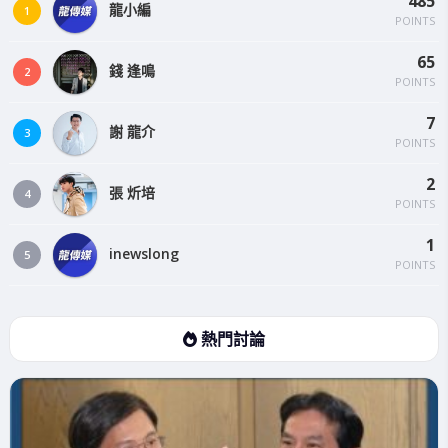
485
龍小編
1
POINTS
65
錢 逢鳴
2
POINTS
7
謝 龍介
3
POINTS
2
張 炘培
4
POINTS
1
inewslong
5
POINTS
熱門討論