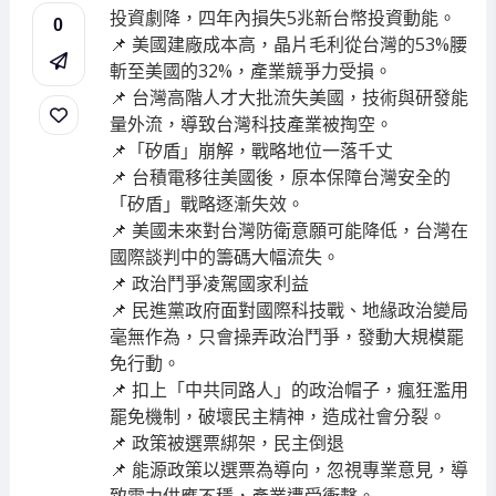
投資劇降，四年內損失5兆新台幣投資動能。
0
📌 美國建廠成本高，晶片毛利從台灣的53%腰
斬至美國的32%，產業競爭力受損。
📌 台灣高階人才大批流失美國，技術與研發能
量外流，導致台灣科技產業被掏空。
📌「矽盾」崩解，戰略地位一落千丈
📌 台積電移往美國後，原本保障台灣安全的
「矽盾」戰略逐漸失效。
📌 美國未來對台灣防衛意願可能降低，台灣在
國際談判中的籌碼大幅流失。
📌 政治鬥爭凌駕國家利益
📌 民進黨政府面對國際科技戰、地緣政治變局
毫無作為，只會操弄政治鬥爭，發動大規模罷
免行動。
📌 扣上「中共同路人」的政治帽子，瘋狂濫用
罷免機制，破壞民主精神，造成社會分裂。
📌 政策被選票綁架，民主倒退
📌 能源政策以選票為導向，忽視專業意見，導