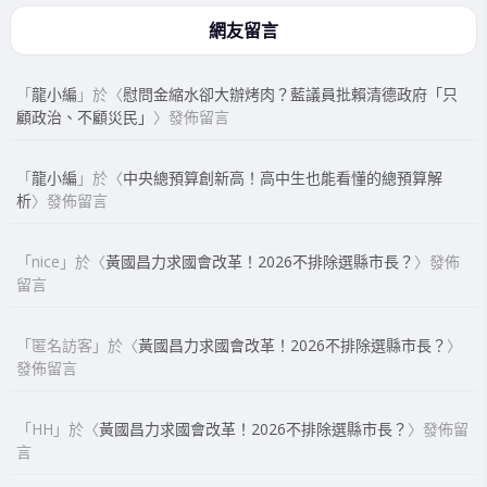
網友留言
「
龍小編
」於〈
慰問金縮水卻大辦烤肉？藍議員批賴清德政府「只
顧政治、不顧災民」
〉發佈留言
「
龍小編
」於〈
中央總預算創新高！高中生也能看懂的總預算解
析
〉發佈留言
「
nice
」於〈
黃國昌力求國會改革！2026不排除選縣市長？
〉發佈
留言
「
匿名訪客
」於〈
黃國昌力求國會改革！2026不排除選縣市長？
〉
發佈留言
「
HH
」於〈
黃國昌力求國會改革！2026不排除選縣市長？
〉發佈留
言