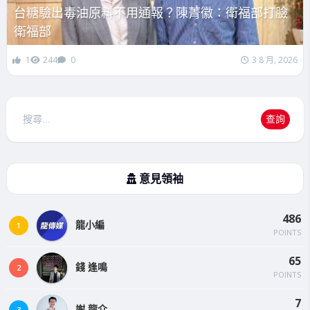
台糖驗出毒油原料不用通報？陳菁徽：衛福部打臉
衛福部
1
244
0
3 8 月, 2026
搜
查詢
尋
意見領袖
486
龍小編
1
POINTS
65
錢 逢鳴
2
POINTS
7
謝 龍介
3