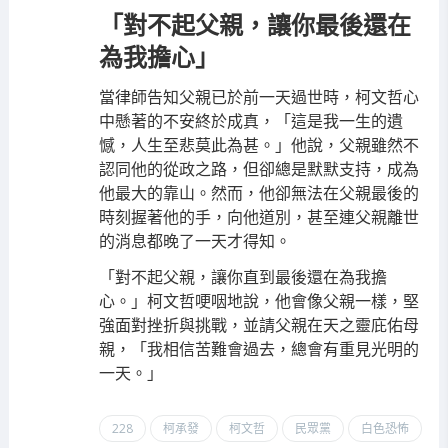
「對不起父親，讓你最後還在
為我擔心」
當律師告知父親已於前一天過世時，柯文哲心
中懸著的不安終於成真，「這是我一生的遺
憾，人生至悲莫此為甚。」他說，父親雖然不
認同他的從政之路，但卻總是默默支持，成為
他最大的靠山。然而，他卻無法在父親最後的
時刻握著他的手，向他道別，甚至連父親離世
的消息都晚了一天才得知。
「對不起父親，讓你直到最後還在為我擔
心。」柯文哲哽咽地說，他會像父親一樣，堅
強面對挫折與挑戰，並請父親在天之靈庇佑母
親，「我相信苦難會過去，總會有重見光明的
一天。」
228
柯承發
柯文哲
民眾黨
白色恐怖