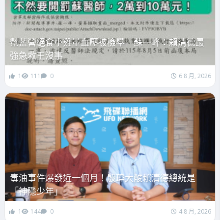
幫藍營絕食小雞量血壓被檢舉 蘇一峰：賴清德最
強急救王沒事
1
111
0
6 8 月, 2026
毒油事件爆發近一個月！殷瑋大酸賴清德總統是
「神隱少年」
1
144
0
4 8 月, 2026