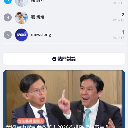
POINTS
2
張 炘培
4
POINTS
1
inewslong
5
POINTS
熱門討論
黃國昌力求國會改革！2026不排除選縣市長？