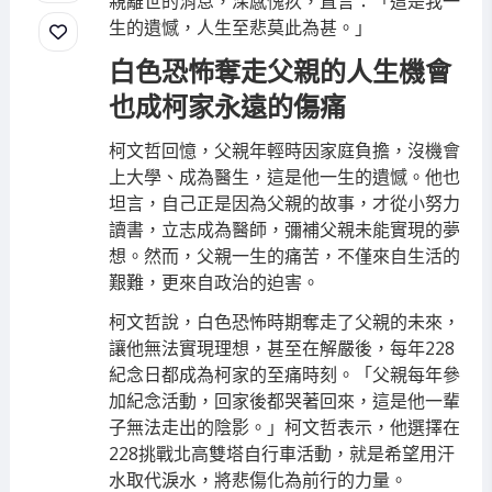
親離世的消息，深感愧疚，直言：「這是我一
生的遺憾，人生至悲莫此為甚。」
白色恐怖奪走父親的人生機會
也成柯家永遠的傷痛
柯文哲回憶，父親年輕時因家庭負擔，沒機會
上大學、成為醫生，這是他一生的遺憾。他也
坦言，自己正是因為父親的故事，才從小努力
讀書，立志成為醫師，彌補父親未能實現的夢
想。然而，父親一生的痛苦，不僅來自生活的
艱難，更來自政治的迫害。
柯文哲說，白色恐怖時期奪走了父親的未來，
讓他無法實現理想，甚至在解嚴後，每年228
紀念日都成為柯家的至痛時刻。「父親每年參
加紀念活動，回家後都哭著回來，這是他一輩
子無法走出的陰影。」柯文哲表示，他選擇在
228挑戰北高雙塔自行車活動，就是希望用汗
水取代淚水，將悲傷化為前行的力量。