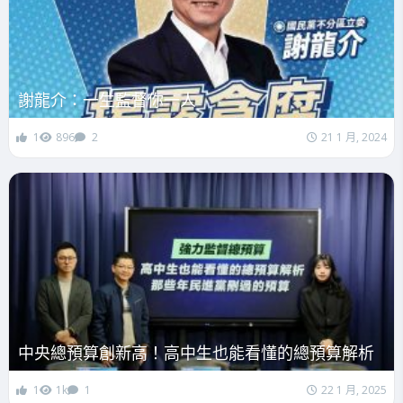
謝龍介：一生監督你一人
1
896
2
21 1 月, 2024
中央總預算創新高！高中生也能看懂的總預算解析
1
1k
1
22 1 月, 2025