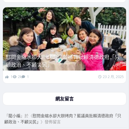
慰問金縮水卻大辦烤肉？藍議員批賴清德政府「只
顧政治、不顧災民」
1
2k
1
23 2 月, 2025
網友留言
「
龍小編
」於〈
慰問金縮水卻大辦烤肉？藍議員批賴清德政府「只
顧政治、不顧災民」
〉發佈留言