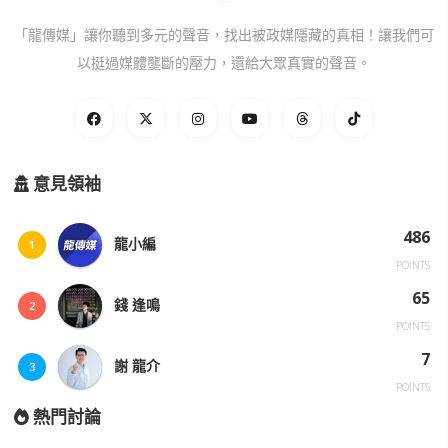
「龍傳媒」讓你聽到多元的聲音，找出被政媒隱藏的真相！讓我們可
以挺過媒體壟斷的壓力，還給大眾真實的聲音。
意見領袖
486
龍小編
1
POINTS
65
錢 逢鳴
2
POINTS
7
謝 龍介
3
POINTS
熱門討論