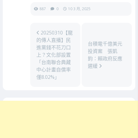
887
0
10 3 月, 2025
20250310【龍
的傳人直播】民
台積電千億美元
進黨錢不花刀口
投資案 張凱
上？文化部設置
鈞：賴政府反應
「台南聯合典藏
遲緩
中心計畫自償率
僅8.02%」