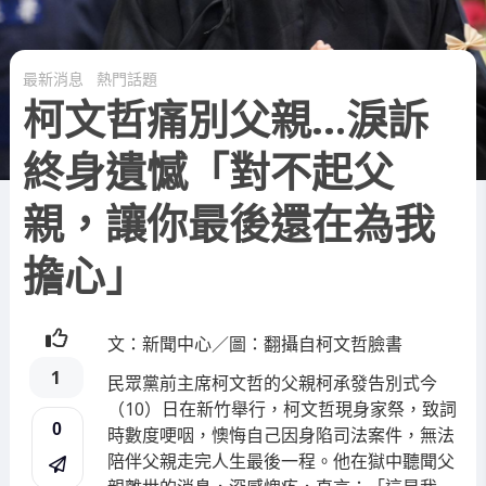
最新消息
熱門話題
柯文哲痛別父親…淚訴
終身遺憾「對不起父
親，讓你最後還在為我
擔心」
文：新聞中心／圖：翻攝自柯文哲臉書
1
民眾黨前主席柯文哲的父親柯承發告別式今
（10）日在新竹舉行，柯文哲現身家祭，致詞
0
時數度哽咽，懊悔自己因身陷司法案件，無法
陪伴父親走完人生最後一程。他在獄中聽聞父