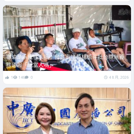
毒油是系統性人禍！台北市議員楊植斗批台糖無義
務通報「配當人嗎」
1
146
0
4 8 月, 2026