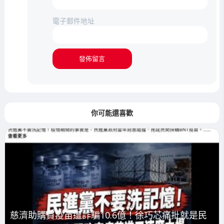
電子郵件地址
你可能還喜歡
慈濟助購買疫苗遭詐騙10.6億！徐巧芯痛批就是民