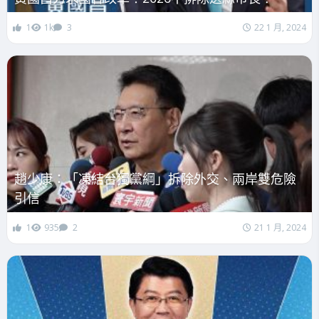
1
1k
3
22 1 月, 2024
趙少康：「凍結台獨黨綱」拆除外交、兩岸雙危險
引信
1
935
2
21 1 月, 2024