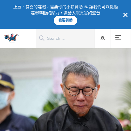
正直、良善的媒體，需要你的小額贊助 🙏 讓我們可以挺過
媒體壟斷的壓力，還給大眾真實的聲音
我要贊助