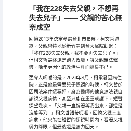
「我在228失去父親，不想再
失去兒子」—— 父親的苦心無
奈成空
回憶2013年決定參選台北市長時，柯文哲透
露，父親曾特地從新竹趕到台大醫院勸退：
「我在228失去父親，我不要再失去兒子。」
但柯文哲最終還是踏入政壇，讓父親無法釋
懷，晚年更因他的政治生涯而擔憂不已。
更令人唏噓的是，2024年8月，柯承發因病住
院，正是他最需要兒子照顧的時候，柯文哲卻
因司法案件遭羈押，身為醫師的他竟無法親自
診視父親病情，甚至只能在重重戒護下，短暫
探望幾次。「父親一直撐著等我出來，卻還是
沒能等到…」柯文哲語帶哽咽，回憶父親三度
病危，他只能在短暫的探視時間內，看著父親
努力睜眼，但最後還是無力回天。