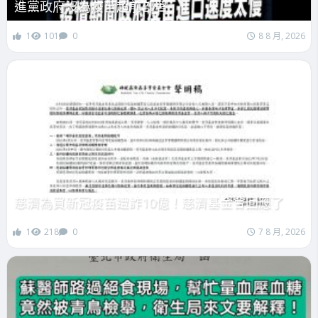
進黨政府沒為疫苗超前部署
1
101
0
8 8 月, 2026
慈濟為買新冠疫苗遭詐10億！慈濟基金會回應了
1
218
0
7 8 月, 2026