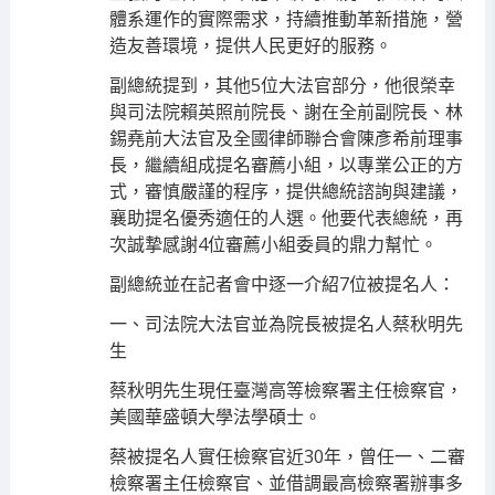
體系運作的實際需求，持續推動革新措施，營
造友善環境，提供人民更好的服務。
副總統提到，其他5位大法官部分，他很榮幸
與司法院賴英照前院長、謝在全前副院長、林
錫堯前大法官及全國律師聯合會陳彥希前理事
長，繼續組成提名審薦小組，以專業公正的方
式，審慎嚴謹的程序，提供總統諮詢與建議，
襄助提名優秀適任的人選。他要代表總統，再
次誠摯感謝4位審薦小組委員的鼎力幫忙。
副總統並在記者會中逐一介紹7位被提名人：
一、司法院大法官並為院長被提名人蔡秋明先
生
蔡秋明先生現任臺灣高等檢察署主任檢察官，
美國華盛頓大學法學碩士。
蔡被提名人實任檢察官近30年，曾任一、二審
檢察署主任檢察官、並借調最高檢察署辦事多