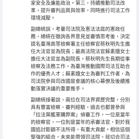
家安全及廉能政治。第三，持續推動司法改
革，提升審判品質與效率，同時進行司法工作
環境減壓。
副總統說，考量司法院及憲法法庭的憲政任
務，總統在徵詢各界意見並審慎思考後，決定
提名臺灣高等檢察署主任檢察官蔡秋明先生擔
任大法官並為院長；最高法院法官蘇素娥女士
擔任大法官並為副院長。蔡秋明先生長期從事
檢察及法務工作，為臺灣推動國際司法互助合
作的優秀人才；蘇素娥女士為審判工作者，為
司法院參與司改國是會議的核心幕僚及後續推
動落實決議的重要推手。
副總統接著說，兩位在司法界資歷完整，分別
具有豐富檢察、審判經驗，過去也都曾參與
「拉法葉艦軍購弊案」偵審工作，一位是當年
的檢察官，一位則是當年的承審法官，對於我
國追討鉅額不法所得，有重大貢獻。相信這個
堅強的組合，未來能帶領司法院，就切合司法