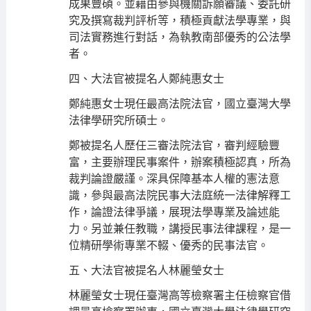
成果豐碩。並藉由參與機關訴願審議、委託研
究及撰寫裁判評析等，積極貢獻法學專業，與
司法實務進行對話，為執教南部優秀的公法學
者。
四、大法官被提名人鄭純惠女士
鄭純惠女士現任最高法院法官，國立臺灣大學
法律學研究所碩士。
鄭被提名人歷任三審法院法官，審判經驗豐
富，主要辦理民事案件，辦案積極認真，所為
裁判論證嚴謹。深具保障基本人權的憲法意
識，參與最高法院民事大法庭統一法律解釋工
作，論證法律爭議，展現法學專業及論述能
力。另並兼任教職，講授民事法律課程，是一
位精研學術專業不輟、優秀的民事法官。
五、大法官被提名人林麗瑩女士
林麗瑩女士現任臺灣高等檢察署主任檢察官借