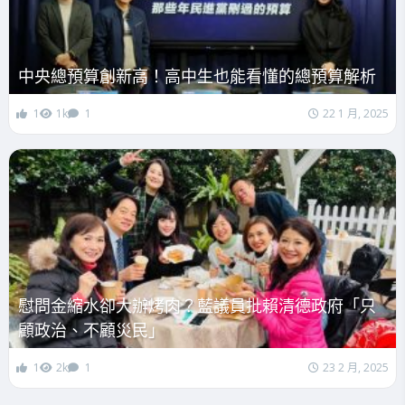
中央總預算創新高！高中生也能看懂的總預算解析
1
1k
1
22 1 月, 2025
慰問金縮水卻大辦烤肉？藍議員批賴清德政府「只
顧政治、不顧災民」
1
2k
1
23 2 月, 2025