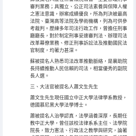
審判業務；具獨立、公正司法素養與保障人權
之憲法意識，辦案成績優良，所為判決被最高
法院、臺灣高等法院及學術機構，列為可供參
考裁判。歷練多年司法行政工作，曾擔任刑事
廳廳長，對於制定刑事妥速審判法、辦理司法
改革幕僚業務、修正刑事訴訟法及推動國民法
官制度，均著力甚深。
蘇被提名人熟悉司法改革推動脈絡，是襄助院
長持續推動人民信賴的司法，相當優秀的副院
長人選。
三、大法官被提名人蕭文生先生
蕭文生先生現任國立中正大學法律學系教授，
德國慕尼黑大學法學博士。
蕭被提名人治學認真，法學涵養深厚，長期任
教中正大學，曾任該校法律系系主任、法學院
院長，致力憲法、行政法之教學與研究，論著