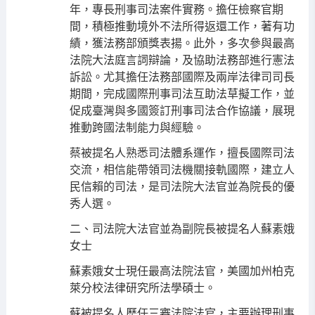
年，專長刑事司法案件實務。擔任檢察官期
間，積極推動境外不法所得返還工作，著有功
績，獲法務部頒獎表揚。此外，多次參與最高
法院大法庭言詞辯論，及協助法務部進行憲法
訴訟。尤其擔任法務部國際及兩岸法律司司長
期間，完成國際刑事司法互助法草擬工作，並
促成臺灣與多國簽訂刑事司法合作協議，展現
推動跨國法制能力與經驗。
蔡被提名人熟悉司法體系運作，擅長國際司法
交流，相信能帶領司法機關接軌國際，建立人
民信賴的司法，是司法院大法官並為院長的優
秀人選。
二、司法院大法官並為副院長被提名人蘇素娥
女士
蘇素娥女士現任最高法院法官，美國加州柏克
萊分校法律研究所法學碩士。
蘇被提名人歷任三審法院法官，主要辦理刑事