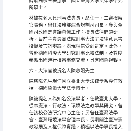
調最高檢察署辦事，國立臺灣大學法律學研究
所碩士。
林被提名人具刑事法專長，歷任一、二審檢察
官職務，曾任法務部綜合規劃司司長，參與全
國司改國是會議幕僚工作；擅長法律問題研
析，目前主責最高法院刑事大法庭法律意見書
撰擬及言詞辯論，表現相當受到肯定。此外，
曾赴德國科隆大學研究刑事比較法制，及數度
奉派出國進行檢察事務交流，具有國際視野。
六、大法官被提名人陳慈陽先生
陳慈陽先生現任國立臺北大學法律學系專任教
授，德國魯爾大學法學博士。
陳被提名人為知名公法學者，任教臺北大學，
從事憲法、行政法、環境法之教學與研究，曾
任該校公法研究中心主任；另曾任臺灣法學
會、臺灣環境法學會理事長。長期關注臺灣憲
政發展及人權保障實踐，積極以法學專長投入