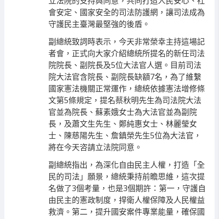
立法院的支持與同意，共同打造人民安心、社
會安定、國家安全的司法防護網，讓司法成為
守護民主臺灣最堅強的後盾。
副總統致詞時表示，今天非常榮幸主持這場記
者會，正式向大家介紹總統所提名的新任司法
院院長、副院長及5位大法官人選。目前司法
院大法官含院長、副院長缺額7名，為了維繫
國家憲法機關正常運作，總統依據憲法增修條
文第5條規定，提名蔡秋明先生為司法院大法
官並為院長、蘇素娥女士為大法官並為副院
長，及蕭文生先生、鄭純惠女士、林麗瑩女
士、陳慈陽先生、詹鎮榮先生5位為大法官，
將在今天咨請立法院同意。
副總統指出，為深化自由民主人權，打造「全
民的司法」願景，總統秉持前瞻思維，這次提
名做了3個考量，也是3個期許：第一，守護自
由民主的憲政制度，捍衛人權保障及人民權益
救濟。第二，提升國安案件專業能量，確保國