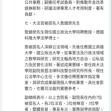
公共事務；嗣擔任考試委員，對推動年金改革
退撫新制、研議法律專業人才考用制度，著有
貢獻。
七、大法官被提名人詹鎮榮先生
詹鎮榮先生現任國立政治大學特聘教授，德國
科隆大學法學博士。
詹被提名人深耕公法領域，先後任教國立高雄
大學、國立政治大學，從事憲法及行政法領域
之教學與研究；研究主軸為地方自治、公私協
力及民營化法制，著述成果豐碩。曾任政大法
學院副院長暨法律科技整合研究所所長，現任
公法學中心主任，多次擔任釋憲案件指定專
家。其研究成果展現個人學術專業，具社會影
響力，也獲司法裁判實務參考。
副總統表示，以上含院長、副院長在內的7位
被提名人，有2位法官、2位檢察官、3位學
者，整體背景、專長多元，實務與學術搭配，