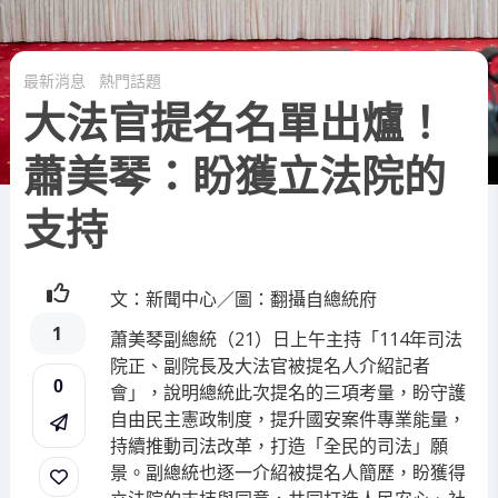
最新消息
熱門話題
大法官提名名單出爐！
蕭美琴：盼獲立法院的
支持
文：新聞中心／圖：翻攝自總統府
1
蕭美琴副總統（21）日上午主持「114年司法
院正、副院長及大法官被提名人介紹記者
0
會」，說明總統此次提名的三項考量，盼守護
自由民主憲政制度，提升國安案件專業能量，
持續推動司法改革，打造「全民的司法」願
景。副總統也逐一介紹被提名人簡歷，盼獲得