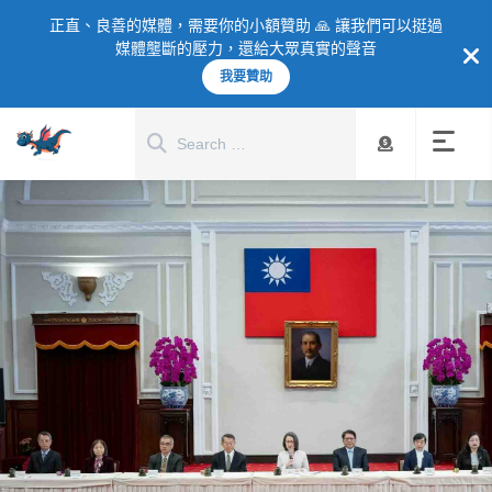
正直、良善的媒體，需要你的小額贊助 🙏 讓我們可以挺過
媒體壟斷的壓力，還給大眾真實的聲音
我要贊助