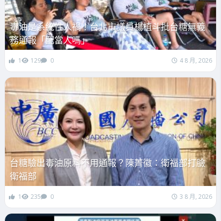
毒油是系統性人禍！台北市議員楊植斗批台糖無義
務通報「配當人嗎」
1
129
0
4 8 月, 2026
台糖驗出毒油原料不用通報？陳菁徽：衛福部打臉
衛福部
1
235
0
3 8 月, 2026