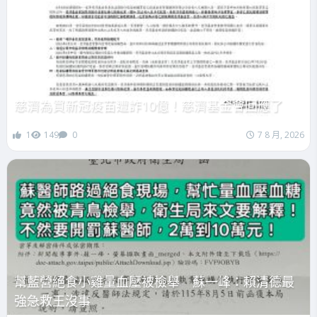
慈濟為買新冠疫苗遭詐10億！慈濟基金會回應了
1
149
0
7 8 月, 2026
幫藍營絕食小雞量血壓被檢舉 蘇一峰：賴清德最
強急救王沒事