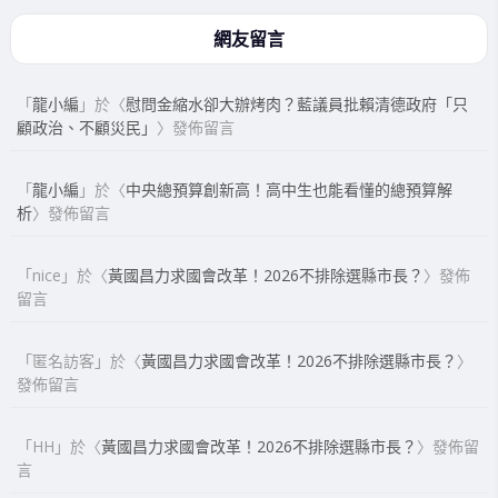
網友留言
「
龍小編
」於〈
慰問金縮水卻大辦烤肉？藍議員批賴清德政府「只
顧政治、不顧災民」
〉發佈留言
「
龍小編
」於〈
中央總預算創新高！高中生也能看懂的總預算解
析
〉發佈留言
「
nice
」於〈
黃國昌力求國會改革！2026不排除選縣市長？
〉發佈
留言
「
匿名訪客
」於〈
黃國昌力求國會改革！2026不排除選縣市長？
〉
發佈留言
「
HH
」於〈
黃國昌力求國會改革！2026不排除選縣市長？
〉發佈留
言