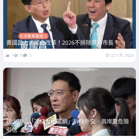
黃國昌力求國會改革！2026不排除選縣市長？
1
1k
3
22 1 月, 2024
趙少康：「凍結台獨黨綱」拆除外交、兩岸雙危險
引信