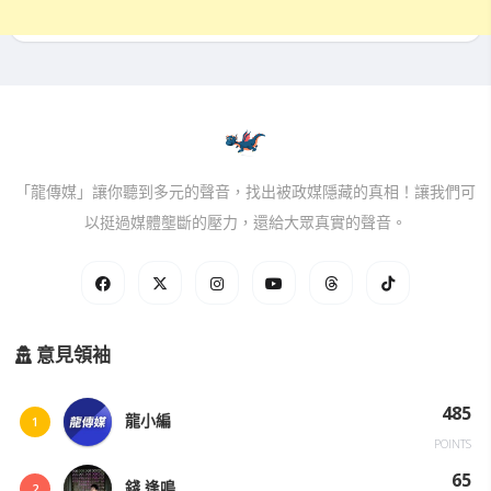
「龍傳媒」讓你聽到多元的聲音，找出被政媒隱藏的真相！讓我們可
以挺過媒體壟斷的壓力，還給大眾真實的聲音。
意見領袖
485
龍小編
1
POINTS
65
錢 逢鳴
2