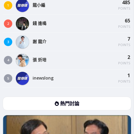
485
龍小編
1
POINTS
65
錢 逢鳴
2
POINTS
7
謝 龍介
3
POINTS
2
張 炘培
4
POINTS
1
inewslong
5
POINTS
熱門討論