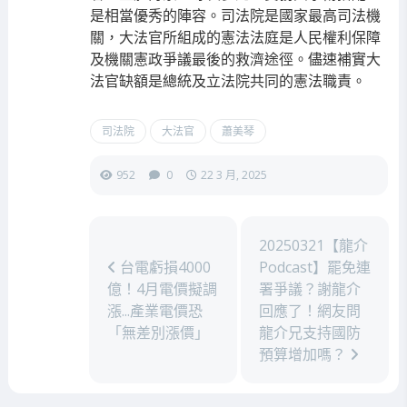
是相當優秀的陣容。司法院是國家最高司法機
關，大法官所組成的憲法法庭是人民權利保障
及機關憲政爭議最後的救濟途徑。儘速補實大
法官缺額是總統及立法院共同的憲法職責。
司法院
大法官
蕭美琴
952
0
22 3 月, 2025
20250321【龍介
台電虧損4000
Podcast】罷免連
億！4月電價擬調
署爭議？謝龍介
漲...產業電價恐
回應了！網友問
「無差別漲價」
龍介兄支持國防
預算增加嗎？