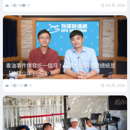
1
96
0
6 8 月, 2026
毒油事件爆發近一個月！殷瑋大酸賴清德總統是
「神隱少年」
1
131
0
4 8 月, 2026