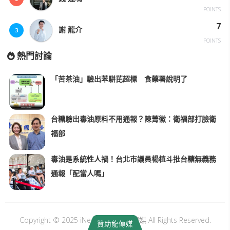
POINTS
7
謝 龍介
3
POINTS
熱門討論
「苦茶油」驗出苯駢芘超標 食藥署說明了
台糖驗出毒油原料不用通報？陳菁徽：衛福部打臉衛
福部
毒油是系統性人禍！台北市議員楊植斗批台糖無義務
通報「配當人嗎」
Copyright © 2025 iNews Long｜龍傳媒 All Rights Reserved.
贊助龍傳媒