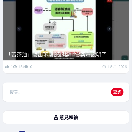
「苦茶油」驗出苯駢芘超標 食藥署說明了
1
184
0
1 8 月, 2026
搜
查詢
尋
意見領袖