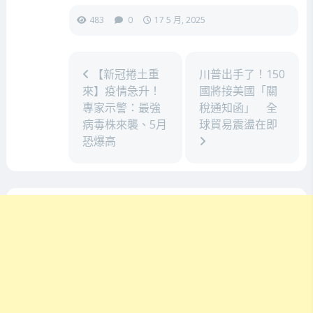
483
0
17 5 月, 2025
【新冠捲土重
川普出手了！150
來】疫情急升！
國將接美國「關
專家示警：最強
稅通知函」 全
病毒株來襲、5月
球貿易震盪在即
恐爆高