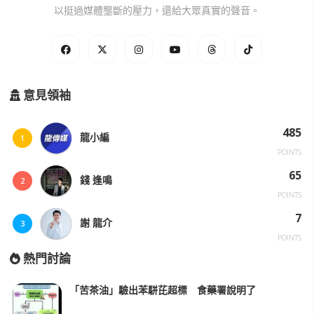
以挺過媒體壟斷的壓力，還給大眾真實的聲音。
意見領袖
485
龍小編
1
POINTS
65
錢 逢鳴
2
POINTS
7
謝 龍介
3
POINTS
熱門討論
「苦茶油」驗出苯駢芘超標 食藥署說明了