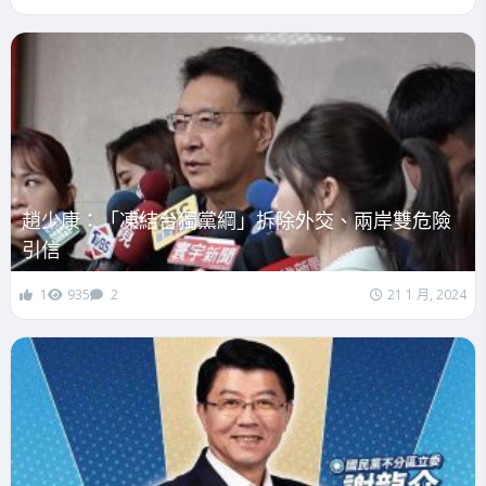
趙少康：「凍結台獨黨綱」拆除外交、兩岸雙危險
引信
1
935
2
21 1 月, 2024