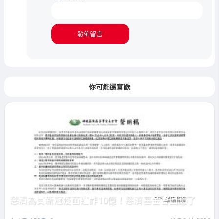
你可能還喜歡
慈濟為買新冠疫苗遭詐10億！慈濟基金會回應了