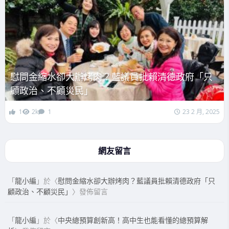
慰問金縮水卻大辦烤肉？藍議員批賴清德政府「只
顧政治、不顧災民」
1
2k
1
23 2 月, 2025
網友留言
「
龍小編
」於〈
慰問金縮水卻大辦烤肉？藍議員批賴清德政府「只
顧政治、不顧災民」
〉發佈留言
「
龍小編
」於〈
中央總預算創新高！高中生也能看懂的總預算解