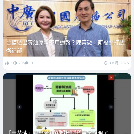
台糖驗出毒油原料不用通報？陳菁徽：衛福部打臉
衛福部
1
235
0
3 8 月, 2026
「苦茶油」驗出苯駢芘超標 食藥署說明了