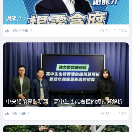
謝龍介：一生監督你一人
1
895
2
21 1 月, 2024
中央總預算創新高！高中生也能看懂的總預算解析
1
1k
1
22 1 月, 2025