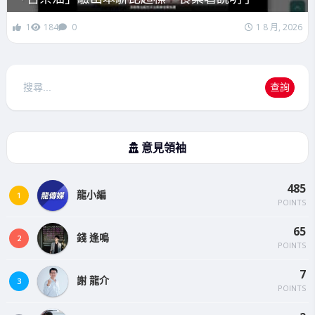
1
184
0
1 8 月, 2026
搜
查詢
尋
意見領袖
485
龍小編
1
POINTS
65
錢 逢鳴
2
POINTS
7
謝 龍介
3
POINTS