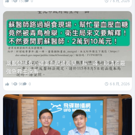
1
153
0
7 8 月, 2026
幫藍營絕食小雞量血壓被檢舉 蘇一峰：賴清德最
強急救王沒事
1
96
0
6 8 月, 2026