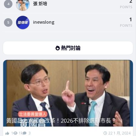
2
張 炘培
4
POINTS
1
inewslong
5
POINTS
熱門討論
黃國昌力求國會改革！2026不排除選縣市長？
1
1k
3
22 1 月, 2024