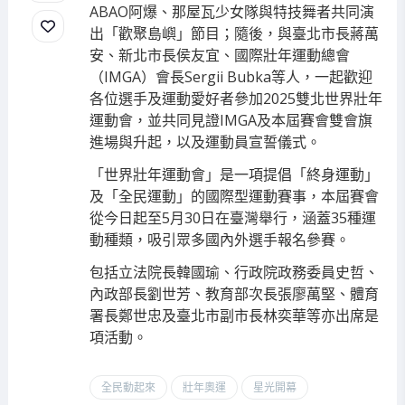
ABAO阿爆、那屋瓦少女隊與特技舞者共同演
出「歡聚島嶼」節目；隨後，與臺北市長蔣萬
安、新北市長侯友宜、國際壯年運動總會
（IMGA）會長Sergii Bubka等人，一起歡迎
各位選手及運動愛好者參加2025雙北世界壯年
運動會，並共同見證IMGA及本屆賽會雙會旗
進場與升起，以及運動員宣誓儀式。
「世界壯年運動會」是一項提倡「終身運動」
及「全民運動」的國際型運動賽事，本屆賽會
從今日起至5月30日在臺灣舉行，涵蓋35種運
動種類，吸引眾多國內外選手報名參賽。
包括立法院長韓國瑜、行政院政務委員史哲、
內政部長劉世芳、教育部次長張廖萬堅、體育
署長鄭世忠及臺北市副市長林奕華等亦出席是
項活動。
全民動起來
壯年奧運
星光開幕