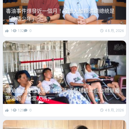
毒油事件爆發近一個月！殷瑋大酸賴清德總統是
「神隱少年」
1
132
0
4 8 月, 2026
毒油是系統性人禍！台北市議員楊植斗批台糖無義
務通報「配當人嗎」
1
129
0
4 8 月, 2026