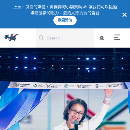
正直、良善的媒體，需要你的小額贊助 🙏 讓我們可以挺過
媒體壟斷的壓力，還給大眾真實的聲音
我要贊助