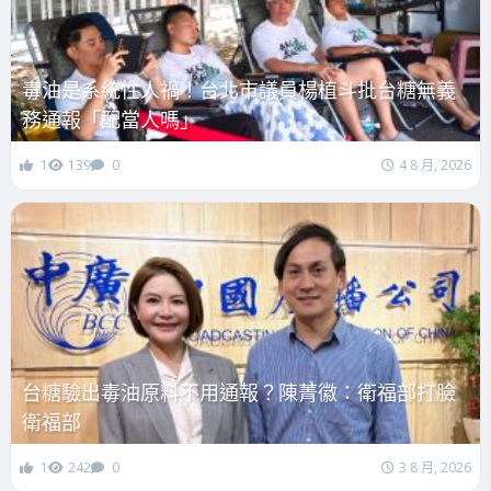
毒油是系統性人禍！台北市議員楊植斗批台糖無義
務通報「配當人嗎」
1
139
0
4 8 月, 2026
台糖驗出毒油原料不用通報？陳菁徽：衛福部打臉
衛福部
1
242
0
3 8 月, 2026