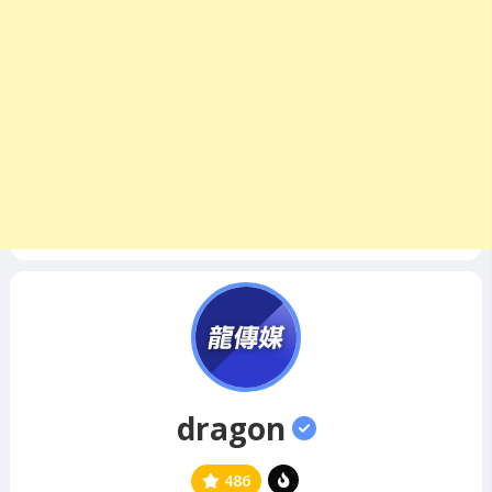
dragon
486