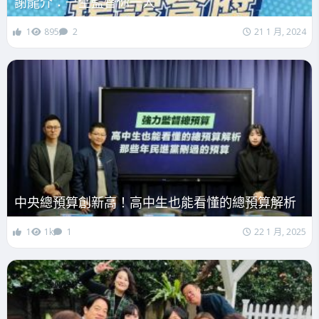
謝龍介：一生監督你一人
1
895
2
21 1 月, 2024
中央總預算創新高！高中生也能看懂的總預算解析
1
1k
1
22 1 月, 2025