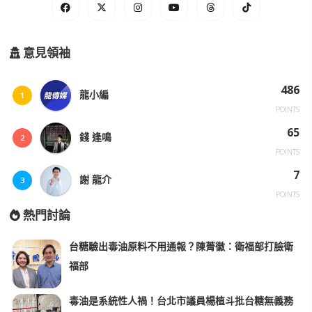
意見領袖
486
龍小編
1
POINTS
65
錢 逢鳴
2
POINTS
7
謝 龍介
3
POINTS
熱門討論
台糖驗出毒油原料不用通報？陳菁徽：衛福部打臉衛
福部
毒油是系統性人禍！台北市議員楊植斗批台糖無義務