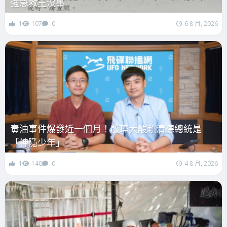
強急救王沒事
1
107
0
6 8 月, 2026
毒油事件爆發近一個月！殷瑋大酸賴清德總統是
「神隱少年」
1
140
0
4 8 月, 2026