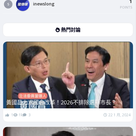
1
inewslong
5
POINTS
熱門討論
黃國昌力求國會改革！2026不排除選縣市長？
1
1k
3
22 1 月, 2024