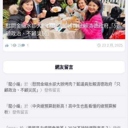
慰問金縮水卻大辦烤肉？藍議員批賴清德政府「只
顧政治、不顧災民」
1
2k
1
23 2 月, 2025
網友留言
「
龍小編
」於〈
慰問金縮水卻大辦烤肉？藍議員批賴清德政府「只
顧政治、不顧災民」
〉發佈留言
「
龍小編
」於〈
中央總預算創新高！高中生也能看懂的總預算解
析
〉發佈留言
「
nice
」於〈
黃國昌力求國會改革！2026不排除選縣市長？
〉發佈