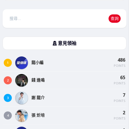
搜
查詢
尋
意見領袖
486
龍小編
1
POINTS
65
錢 逢鳴
2
POINTS
7
謝 龍介
3
POINTS
2
張 炘培
4
POINTS