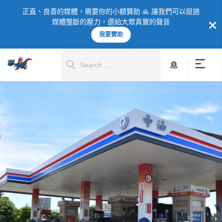
正直、良善的媒體，需要你的小額贊助 🙏 讓我們可以挺過
媒體壟斷的壓力，還給大眾真實的聲音
我要贊助