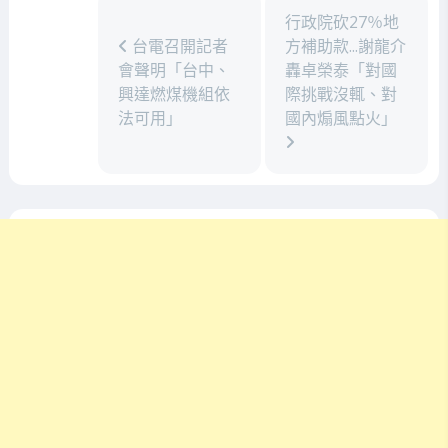
行政院砍27％地
台電召開記者
方補助款...謝龍介
會聲明「台中、
轟卓榮泰「對國
興達燃煤機組依
際挑戰沒輒、對
法可用」
國內煽風點火」