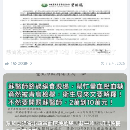
慈濟為買新冠疫苗遭詐10億！慈濟基金會回應了
1
200
0
7 8 月, 2026
幫藍營絕食小雞量血壓被檢舉 蘇一峰：賴清德最