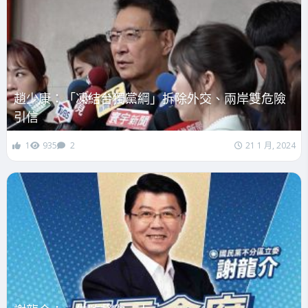
趙少康：「凍結台獨黨綱」拆除外交、兩岸雙危險
引信
1
935
2
21 1 月, 2024