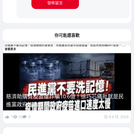
你可能還喜歡
慈濟助購買疫苗遭詐騙10.6億！徐巧芯痛批就是民
進黨政府沒為疫苗超前部署
1
63
0
8 8 月, 2026