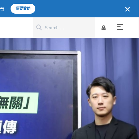
聲音
我要贊助