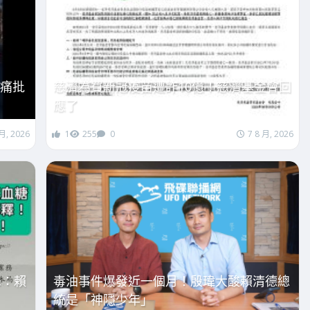
芯痛批
慈濟為買新冠疫苗遭詐10億！慈濟基金會回
應了
 月, 2026
1
255
0
7 8 月, 2026
峰：賴
毒油事件爆發近一個月！殷瑋大酸賴清德總
統是「神隱少年」