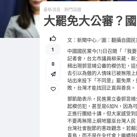
最新消息
熱門話題
大罷免大公審？國
文：新聞中心／圖：翻攝自國民
1
中國國民黨今(1)日召開「『
記者會，台北市議員柳采葳、新
0
頻出現郭昱晴公審的模仿犯，這
去引以為傲的人情味已被無限上
站出來投下「不同意」罷免票，
敗，台灣才能找回正直與善良。
鄧凱勛表示，民進黨立委郭昱晴
起模仿犯，甚至是6加N，因為
正進行團結十講，但大家感受到
不要再無限上綱地獵巫台灣人民
台灣社會脫節的憲政觀念。若賴
青鳥，而不是在全代會上繼續鼓