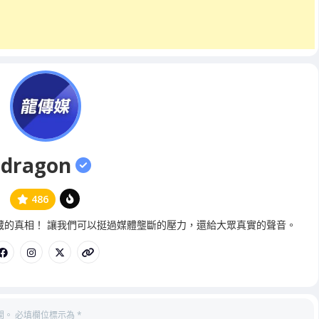
dragon
486
管
藏的真相！ 讓我們可以挺過媒體壟斷的壓力，還給大眾真實的聲音。
理
員
開。
必填欄位標示為
*