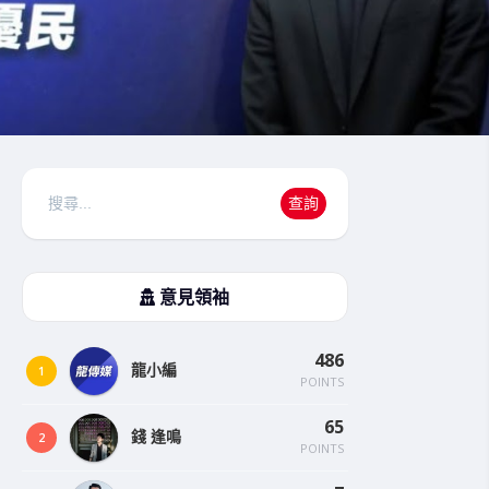
搜
查詢
尋
意見領袖
486
龍小編
1
POINTS
65
錢 逢鳴
2
POINTS