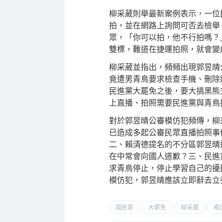
柳采葳則舉最新案例表示，一位
拍，並在網路上詢問可否去檢舉
眾，「你可以拍，他不行拍嗎？
雙標，難道在捷運拍照，就會變
柳采葳並指出，頻頻出現郭昱晴
竟遭男青鳥要求檢查手機、刪除
民進黨大罷免之後，要大搞黑熊
上直播、拍照需要民進黨與青鳥
對於郭昱晴公審模仿犯頻傳，柳
已造成多起公審民眾直播拍照事
二、賴清德提名的不分區郭昱晴
在中常會向國人道歉？三、民進
求青鳥停止，停止學習自己的擾
模仿犯，郭昱晴應該立即辭去立
國民黨
大罷免
柳采葳
模