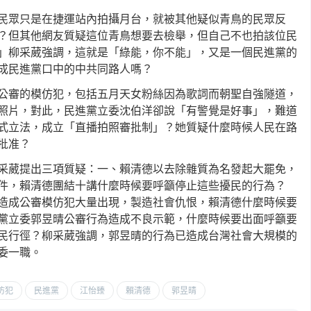
民眾只是在捷運站內拍攝月台，就被其他疑似青鳥的民眾反
？但其他網友質疑這位青鳥想要去檢舉，但自己不也拍該位民
」柳采葳強調，這就是「綠能，你不能」，又是一個民進黨的
成民進黨口中的中共同路人嗎？
公審的模仿犯，包括五月天女粉絲因為歌詞而朝聖自強隧道，
照片，對此，民進黨立委沈伯洋卻說「有警覺是好事」，難道
式立法，成立「直播拍照審批制」？她質疑什麼時候人民在路
批准？
采葳提出三項質疑：一、賴清德以去除雜質為名發起大罷免，
件，賴清德團結十講什麼時候要呼籲停止這些擾民的行為？
造成公審模仿犯大量出現，製造社會仇恨，賴清德什麼時候要
黨立委郭昱晴公審行為造成不良示範，什麼時候要出面呼籲要
民行徑？柳采葳強調，郭昱晴的行為已造成台灣社會大規模的
委一職。
仿犯
民進黨
江怡臻
賴清德
郭昱晴