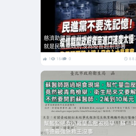
慈濟助購買疫苗遭詐騙10.6億！徐巧
就是民進黨政府沒為疫苗超前部署
1
184
0
8 8
幫藍營絕食小雞量血壓被檢舉 蘇一
清德最強急救王沒事