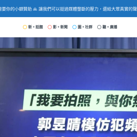
要你的小額贊助 🙏 讓我們可以挺過媒體壟斷的壓力，還給大眾真實的
新。話題
影。新聞
圖。社群
聽。廣播