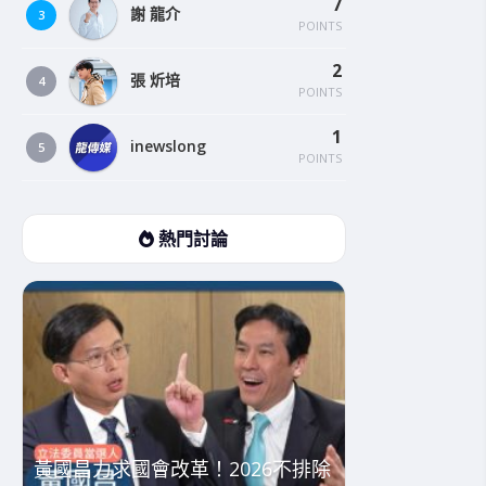
7
謝 龍介
3
POINTS
2
張 炘培
4
POINTS
1
inewslong
5
POINTS
熱門討論
黃國昌力求國會改革！2026不排除