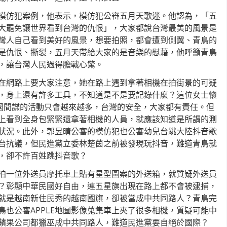
模仿犯案例，他表示，模仿犯公審五月天歌迷。他認為，「五
大罷免讓世界看到台灣的仇恨」，大家都說台灣最美的風景是
灣人自己看到美好的風景，想要拍照，都會遭到側翼、青鳥的
是仇恨、撕裂，五月天帶給大家的是音樂的慰藉，他呼籲青鳥
，讓台灣人民過得膽戰心驚。
在網路上要大家注意，她在路上遇到拿著相機在拍街景的可疑
，身上還有許多工具，不知道是不是要記錄什麼？這位女士懷
中國間諜的活動只會越來越多，台灣的安全，大家都有責任。但
上看到全身包緊緊還拿著相機的人員，就應該知道是所謂的測
狀況。此外，郭昱晴公審的模仿犯也公審幼兒台跳大陸抖音歌
台抗議，但民進黨立委林楚茵之前被發現玩抖音，難道青鳥就
，卻不許百姓跳抖音歌？
拍一位外送員摩托車上貼有星型圖案的外送箱，就質疑外送員
？彰顯中華民國好自由，連五星旗出現在路上都不會被逮捕，
就是越南新住民秀的越南國旗，卻被當成中共同路人？青鳥完
鳥也公審APPLE地圖影像蒐集車上夾了很多相機，質疑可能中
蘋果公司都獵巫成中共同路人，難道民進黨要自絕於國際？