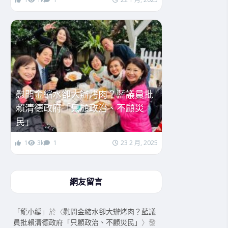
慰問金縮水卻大辦烤肉？藍議員批
賴清德政府「只顧政治、不顧災
民」
1
3k
1
23 2 月, 2025
網友留言
「
龍小編
」於〈
慰問金縮水卻大辦烤肉？藍議
員批賴清德政府「只顧政治、不顧災民」
〉發