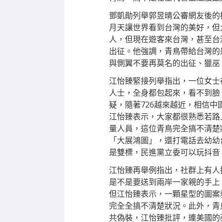
鄧凱勛列舉郭昱晴公審網友後的
月天讓世界看到台灣的美好，但
人，但現在遊客來台灣，甚至台
出征。他強調，青鳥帶給台灣的
與側翼不要再莫名的出征、獵巫
江怡臻緊接列舉指出，一位女士
人士，全身都包起來，看不到臉
疑，隨著726越來越近，相信
江怡臻表示，大家都很熟悉若路
量人員，這位青鳥完全搞不清楚
「大展鴻圖」，還打電話去幼幼
是雙標，民進黨立委可以玩抖音
江怡臻再舉例指出，社群上有人
是不是要送到兩岸一家親的手上
但江怡臻表示，一顆星型的圖案
完全全搞不清楚狀況。此外，青
共偽裝，江怡臻批評，連美國的