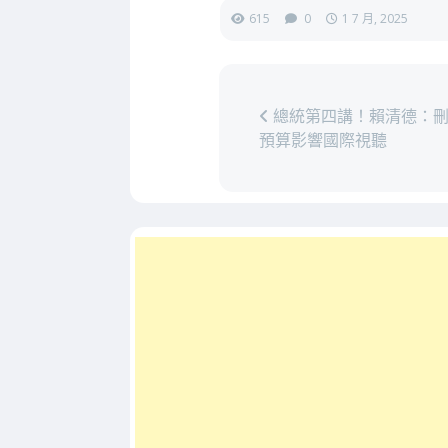
615
0
1 7 月, 2025
總統第四講！賴清德：刪
預算影響國際視聽