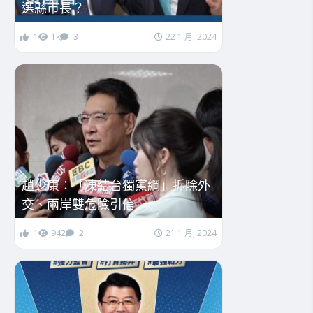
選縣市長？
1
1k
3
22 1 月, 2024
趙少康：「凍結台獨黨綱」拆除外
交、兩岸雙危險引信
1
942
2
21 1 月, 2024