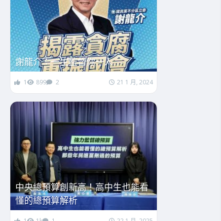
謝龍介：一生監督你一人
1
899
2
21 1 月, 2024
中央總預算創新高！高中生也能看
懂的總預算解析
1
1k
1
22 1 月, 2025