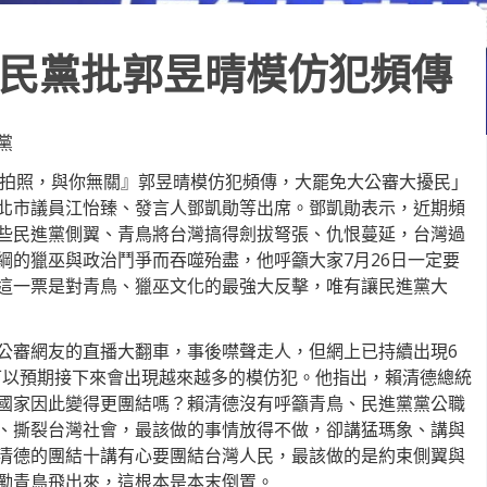
民黨批郭昱晴模仿犯頻傳
黨
我要拍照，與你無關』郭昱晴模仿犯頻傳，大罷免大公審大擾民」
北市議員江怡臻、發言人鄧凱勛等出席。鄧凱勛表示，近期頻
些民進黨側翼、青鳥將台灣搞得劍拔弩張、仇恨蔓延，台灣過
綱的獵巫與政治鬥爭而吞噬殆盡，他呼籲大家7月26日一定要
這一票是對青鳥、獵巫文化的最強大反擊，唯有讓民進黨大
公審網友的直播大翻車，事後噤聲走人，但網上已持續出現6
可以預期接下來會出現越來越多的模仿犯。他指出，賴清德總統
國家因此變得更團結嗎？賴清德沒有呼籲青鳥、民進黨黨公職
、撕裂台灣社會，最該做的事情放得不做，卻講猛瑪象、講與
清德的團結十講有心要團結台灣人民，最該做的是約束側翼與
勵青鳥飛出來，這根本是本末倒置。