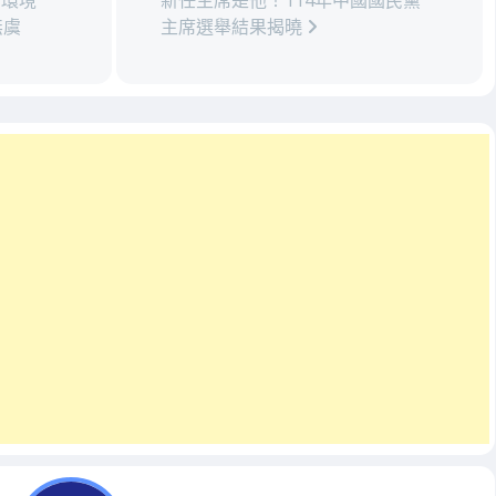
？環境
新任主席是他！114年中國國民黨
無虞
主席選舉結果揭曉