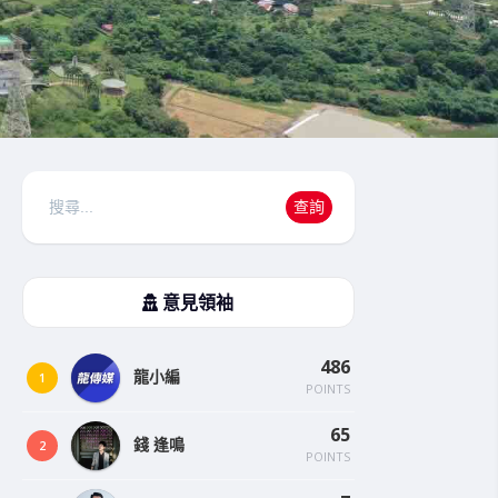
搜
查詢
尋
意見領袖
486
龍小編
1
POINTS
65
錢 逢鳴
2
POINTS