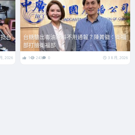
斗批台
台糖驗出毒油原料不用通報？陳菁徽：衛福
部打臉衛福部
 月, 2026
1
243
0
3 8 月, 2026