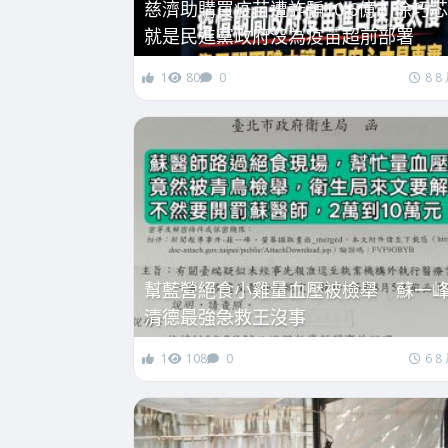
慈濟助購買疫苗遭詐騙10.6億！徐巧
就是民進黨政府沒為疫苗超前部署
1
80
0
8 8
幫藍營絕食小雞量血壓被檢舉 蘇一
清德最強急救王沒事
1
108
0
6 8