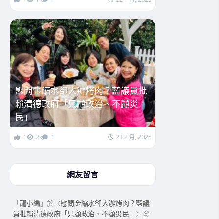
慰問金縮水卻大辦烤肉？藍議員批
賴清德政府「只顧政治、不顧災
民」
1
2k
1
23 2 月, 2025
網友留言
「
龍小編
」於〈
慰問金縮水卻大辦烤肉？藍議
員批賴清德政府「只顧政治、不顧災民」
〉發