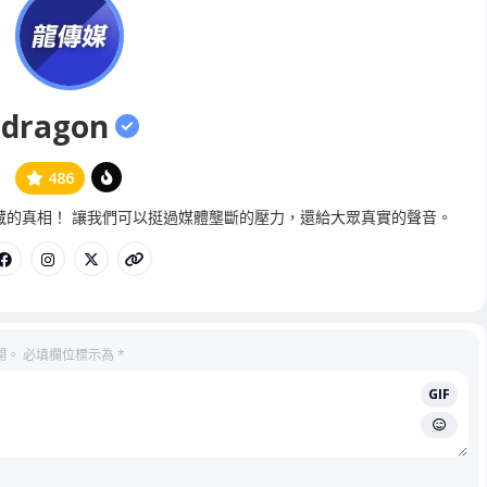
dragon
486
管
藏的真相！ 讓我們可以挺過媒體壟斷的壓力，還給大眾真實的聲音。
理
員
開。
必填欄位標示為
*
GIF