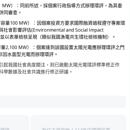
 MW）
：同前所述，採個案行政指導方式辦理環評，為其委
併同審查。
庫（裝置容量100 MW）：因個案投資方要求國際融資過程遵守專案環
估(Environmental and Social Impact
屬自我宣告並以表單檢核呈現（類似我國漁電共生環社檢核機制）。
置容量2,100 MW）：個案達到該國設置太陽光電應辦理環評之門
，非因水面型光電而辦理環評。
引起我國社會高度關注，刻已啟動太陽光電環評標準修正作
科學數據及社會共識進行修正研議。