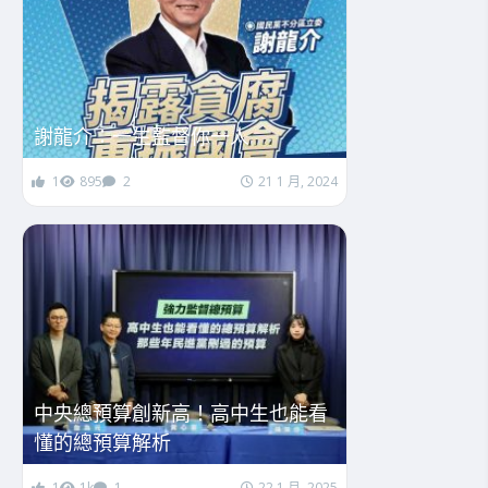
謝龍介：一生監督你一人
1
895
2
21 1 月, 2024
中央總預算創新高！高中生也能看
懂的總預算解析
1
1k
1
22 1 月, 2025