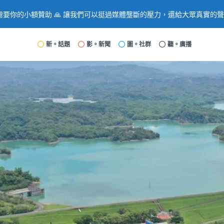
要你的小額贊助 🙏 讓我們可以挺過媒體壟斷的壓力，還給大眾真實的
新。話題
影。新聞
圖。社群
聽。廣播