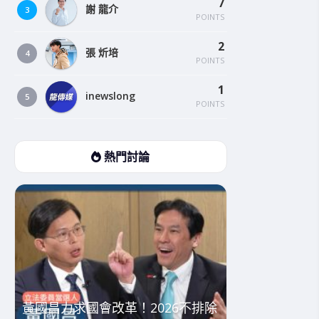
7
謝 龍介
3
POINTS
2
張 炘培
4
POINTS
1
inewslong
5
POINTS
熱門討論
黃國昌力求國會改革！2026不排除