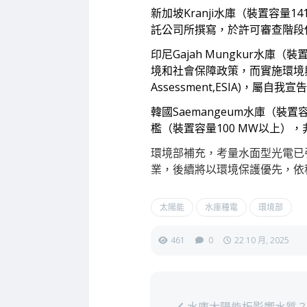
新加坡Kranji
水庫（裝置容量141
託公司所撰寫，於許可審查階段
印尼Gajah Mungkur水
境和社會保障政策，而實施環境與社會影響評
Assessment,ESIA)，
韓國Saemangeum水庫（裝
檻（裝置容量100 MW以上）
環境部補充，考量水面型光電已
業，後續將以環境保護優先，依
太陽能
水庫種電
環境部
461
0
22 10 月, 2025