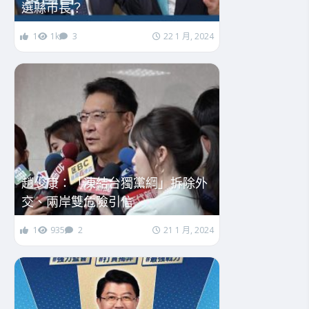
選縣市長？
1
1k
3
22 1 月, 2024
趙少康：「凍結台獨黨綱」拆除外
交、兩岸雙危險引信
1
935
2
21 1 月, 2024