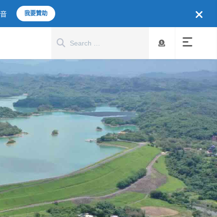
聲音
我要贊助