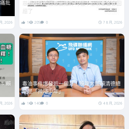
芯痛批
慈濟為買新冠疫苗遭詐10億！慈濟基金會回
應了
 月, 2026
1
205
0
7 8 月, 2026
峰：賴
毒油事件爆發近一個月！殷瑋大酸賴清德總
統是「神隱少年」
 月, 2026
1
140
0
4 8 月, 2026