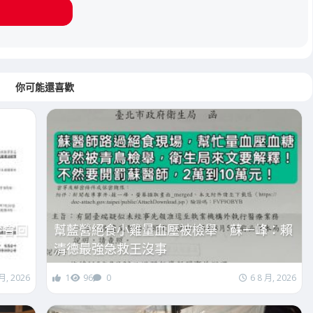
你可能還喜歡
金會回
幫藍營絕食小雞量血壓被檢舉 蘇一峰：賴
清德最強急救王沒事
 月, 2026
1
96
0
6 8 月, 2026