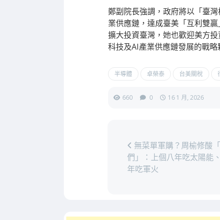
鄭副院長強調，政府將以「臺灣
業供應鏈，達成臺美「互利雙贏
擴大投資臺灣，她也歡迎美方投
科技及AI產業供應鏈發展的戰
半導體
卓榮泰
台美關稅
660
0
16 1 月, 2026
無菜單軍購？周榆修酸「
們」：上個八年吃太陽能
年吃軍火