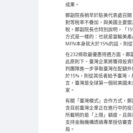
成果。
鄭副院長稍早於駐美代表處召開
對等稅率不疊加，與美國主要盟友
稅。鄭副院長也特別說明，「1
方式是一樣的：也就是當輸美產品
MFN本身就大於15%的話，則從
在232條款最優惠待遇方面，
此原則下，臺灣企業將獲得投資
判團隊進一步爭取臺灣在配額外仍
於15%，則從其低者給予臺灣
言，臺灣是全球第一個就美國未
家。
有關「臺灣模式」合作方式，鄭副
含目前臺灣企業正在進行中的投資
所載明的是「上限」額度，且與
支持金融機構透過專業授信審查
局。