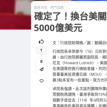
最新消息
熱門話題
確定了！換台美關
5000億美元
文：行政院新聞稿／圖：翻攝自
1
行政院長卓榮泰今（16）日針
晨，由行政院鄭麗君副院長、楊
0
尼克（Howard Lutnick）
在美國華府進行總結會議，共同
簽署臺美投資備忘錄（MOU）
晨3點多宣布一些重點，我方也
卓院長強調，此次談判團隊所秉
等關稅再調降，臺灣爭取到15
個數字是從去（114）年4月的
臺灣廠商赴美投資半導體、半導