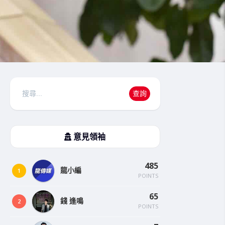
搜
查詢
尋
意見領袖
485
龍小編
1
POINTS
65
錢 逢鳴
2
POINTS