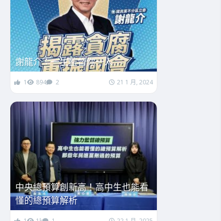
謝龍介：一生監督你一人
1
894
2
21 1 月, 2024
中央總預算創新高！高中生也能看
懂的總預算解析
1
1k
1
22 1 月, 2025