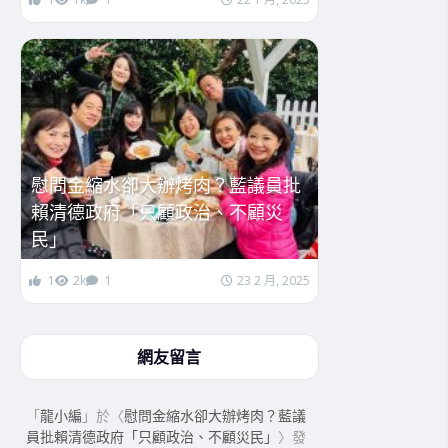
慰問金縮水卻大辦烤肉？藍議員批
賴清德政府「只顧政治、不顧災
民」
1
2k
1
23 2 月, 2025
網友留言
「
龍小編
」於〈
慰問金縮水卻大辦烤肉？藍議
員批賴清德政府「只顧政治、不顧災民」
〉發