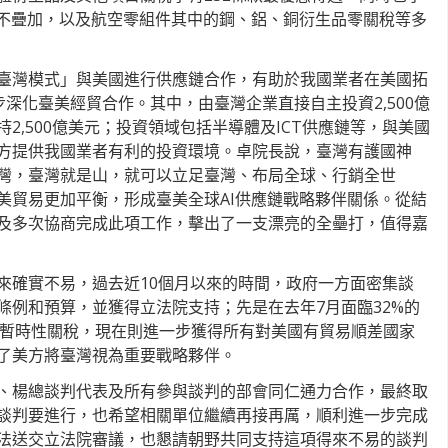
%不疊加，以及航空零組件其中的鋼、鋁、銅衍生品零關稅等多
臺灣模式」與美國進行供應鏈合作，有助於我國業者在美國拓
步深化臺美經貿合作。其中，由臺灣企業直接自主投資2,500億
2,500億美元；投資領域包括半導體及ICT供應鏈等，與美國
方提供我國業者有利的投資環境。卓院長說，臺灣有護國神
灣，臺灣就是山，就可以立足臺灣、布局全球、行銷全世
美貿易更加平衡，形成臺美全球AI供應鏈戰略夥伴關係。從結
及多次協商完成此項工作，擊出了一支漂亮的全壘打，值得嘉
來確實不易，過去近10個月以來的時間，政府一方面密集談
條例和預算，並獲得立法院支持；先是在去年7月面臨32%的
N的暫時性關稅，現在則進一步獲得所有對美國有貿易順差國家
了美方將臺灣視為重要戰略夥伴。
、楊總談判代表及所有參與談判的部會同仁通力合作，最終取
談判要進行，也希望相關單位繼續再接再厲，順利進一步完成
法送交立法院審議，也懇請朝野共同支持這項得來不易的談判