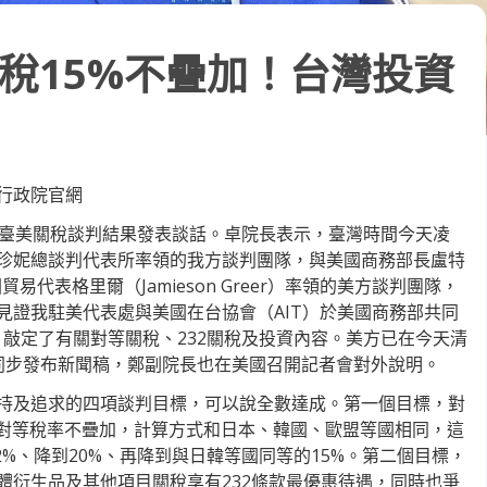
稅15%不疊加！台灣投資
行政院官網
對臺美關稅談判結果發表談話。卓院長表示，臺灣時間今天凌
珍妮總談判代表所率領的我方談判團隊，與美國商務部長盧特
、美國貿易代表格里爾（Jamieson Greer）率領的美方談判團隊，
見證我駐美代表處與美國在台協會（AIT）於美國商務部共同
，敲定了有關對等關稅、232關稅及投資內容。美方已在今天清
同步發布新聞稿，鄭副院長也在美國召開記者會對外說明。
持及追求的四項談判目標，可以說全數達成。第一個目標，對
%對等稅率不疊加，計算方式和日本、韓國、歐盟等國相同，這
32%、降到20%、再降到與日韓等國同等的15%。第二個目標，
體衍生品及其他項目關稅享有232條款最優惠待遇，同時也爭