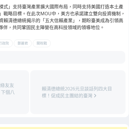
模式」支持臺灣產業擴大國際布局，同時支持美國打造本土產
」戰略目標。在此次MOU中，美方也承諾建立雙向投資機制，
資賴清德總統揭示的「五大信賴產業」，期盼臺美成為引領高
略夥伴，共同鞏固民主陣營在高科技領域的領導地位。
行政院
鄭麗君
關稅戰
綠友友
賴清德總統2026元旦談話列四大目
、下個八
標！促成民主團結的臺灣