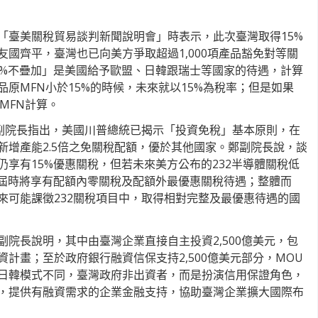
「臺美關稅貿易談判新聞說明會」時表示，此次臺灣取得15%
國齊平，臺灣也已向美方爭取超過1,000項產品豁免對等關
5%不疊加」是美國給予歐盟、日韓跟瑞士等國家的待遇，計算
原MFN小於15%的時候，未來就以15%為稅率；但是如果
MFN計算。
鄭副院長指出，美國川普總統已揭示「投資免稅」基本原則，在
新增產能2.5倍之免關稅配額，優於其他國家。鄭副院長說，談
享有15%優惠關稅，但若未來美方公布的232半導體關稅低
，屆時將享有配額內零關稅及配額外最優惠關稅待遇；整體而
來可能課徵232關稅項目中，取得相對完整及最優惠待遇的國
院長說明，其中由臺灣企業直接自主投資2,500億美元，包
計畫；至於政府銀行融資信保支持2,500億美元部分，MOU
日韓模式不同，臺灣政府非出資者，而是扮演信用保證角色，
，提供有融資需求的企業金融支持，協助臺灣企業擴大國際布