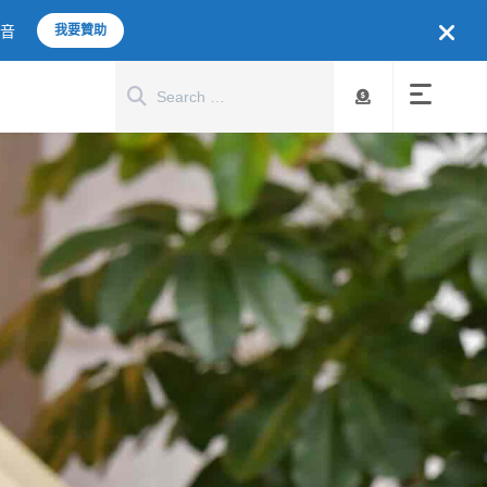
聲音
我要贊助