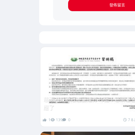
慈濟為買新冠疫苗遭詐10億！慈濟基
應了
1
139
0
7 8