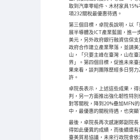
取到汽車零組件、木材家具15
項232關稅最優惠待遇。
第三個目標，卓院長說明，以「
展半導體及ICT產業藍圖，進一
美元，另外政府銀行融資信保支持
政府合作建立產業聚落，並請美
山，「只要主峰在臺灣，山在臺
界」。第四個目標，促進未來臺
果來看，談判團隊歷經多日努力
許。
卓院長表示，上述這些成果，得
判，另一方面推出強化韌性特別
對等關稅，降到20%疊加MF
中，最優惠的關稅待遇，也突顯
最後，卓院長再次感謝鄭副院長
得如此優異的成績，而後續還有
臺美貿易協議，未來行政院會依