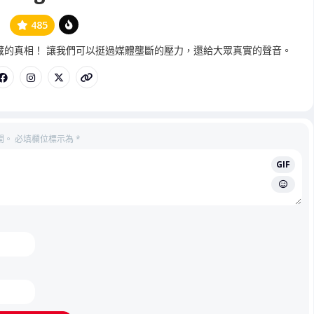
485
管
藏的真相！ 讓我們可以挺過媒體壟斷的壓力，還給大眾真實的聲音。
理
員
開。
必填欄位標示為
*
GIF