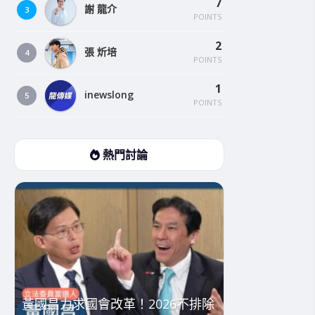
7
謝 龍介
3
POINTS
2
張 炘培
4
POINTS
1
inewslong
5
POINTS
熱門討論
黃國昌力求國會改革！2026不排除