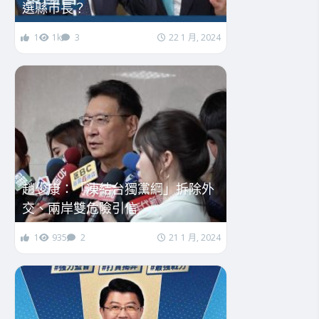
選縣市長？
1
1k
3
22 1 月, 2024
趙少康：「凍結台獨黨綱」拆除外
交、兩岸雙危險引信
1
935
2
21 1 月, 2024