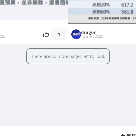
dragon
1
025
12 2 月, 2025
There are no more pages left to load.