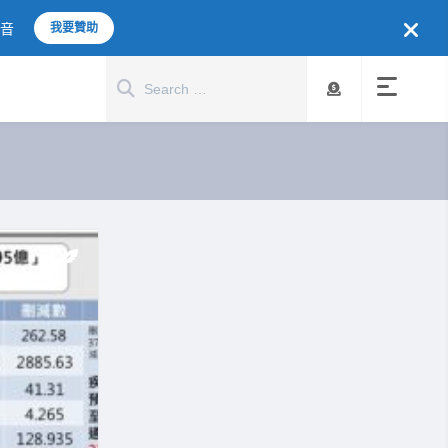
聲音
我要贊助