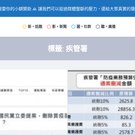
要你的小額贊助 🙏 讓我們可以挺過媒體壟斷的壓力，還給大眾真實的
新。話題
影。新聞
圖。社群
聽。廣播
標籤:
疾管署