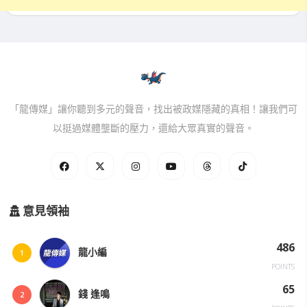
「龍傳媒」讓你聽到多元的聲音，找出被政媒隱藏的真相！讓我們可
以挺過媒體壟斷的壓力，還給大眾真實的聲音。
意見領袖
486
龍小編
1
POINTS
65
錢 逢鳴
2