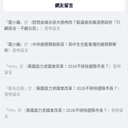
網友留言
「
龍小編
」於〈
慰問金縮水卻大辦烤肉？藍議員批賴清德政府「只
顧政治、不顧災民」
〉發佈留言
「
龍小編
」於〈
中央總預算創新高！高中生也能看懂的總預算解
析
〉發佈留言
「
nice
」於〈
黃國昌力求國會改革！2026不排除選縣市長？
〉發佈
留言
「
匿名訪客
」於〈
黃國昌力求國會改革！2026不排除選縣市長？
〉
發佈留言
「
HH
」於〈
黃國昌力求國會改革！2026不排除選縣市長？
〉發佈留
言