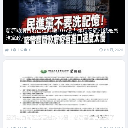
慈濟助購買疫苗遭詐騙10.6億！徐巧芯痛批就是民
進黨政府沒為疫苗超前部署
1
162
0
8 8 月, 2026
慈濟為買新冠疫苗遭詐10億！慈濟基金會回應了