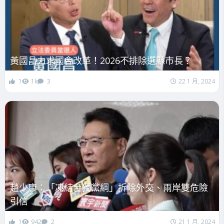
黃國昌力求國會改革！2026不排除選縣市長？
1
1k
3
22 1 月, 2024
趙少康：「凍結台獨黨綱」拆除外交、兩岸雙危險
引信
1
942
2
21 1 月, 2024