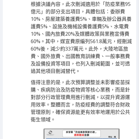
根據決議內容，此次刪減適用於「防疫業務95
億元」的部分支出項目，具體包括：委辦費
10%、房屋建築養護費5%、車輛及辦公器具養
護費5%、設施及機械設備養護費5%、水電費
10%、國內旅費20%及媒體政策與業務宣傳費
60%。其中，媒宣費原編列561.8萬元，經刪減
60%後，減少約337萬元。此外，大陸地區旅
費、國外旅費、出國教育訓練費、一般事務費
及設備投資等項目，也列入刪減範圍，並可透
過其他項目刪減替代。
值得注意的是，此次預算調整並未影響疫苗採
購、疾病防治及防疫物資等核心業務，而是針
對部分行政管理費用進行刪減，以提升資源運
用效率。整體而言，防疫經費的調整符合財政
管理原則，確保資源能更有效率地運用於公共
衛生領域。