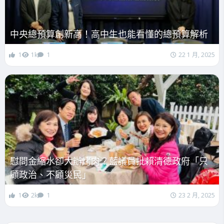
中央總預算創新高！高中生也能看懂的總預算解析
1
1k
1
22 1 月, 2025
慰問金縮水卻大辦烤肉？藍議員批賴清德政府「只
顧政治、不顧災民」
1
2k
1
23 2 月, 2025