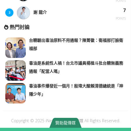
POINTS
7
謝 龍介
3
POINTS
熱門討論
台糖驗出毒油原料不用通報？陳菁徽：衛福部打臉衛
福部
毒油是系統性人禍！台北市議員楊植斗批台糖無義務
通報「配當人嗎」
毒油事件爆發近一個月！殷瑋大酸賴清德總統是「神
隱少年」
Copyright © 2025 iNews Long｜龍傳媒 All Rights Reserved.
贊助龍傳媒