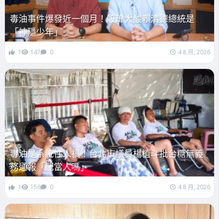
毒油事件爆發近一個月！殷瑋大酸賴清德總統是
「神隱少年」
1
147
0
4 8 月, 2026
毒油是系統性人禍！台北市議員楊植斗批台糖無義
務通報「配當人嗎」
1
156
0
4 8 月, 2026