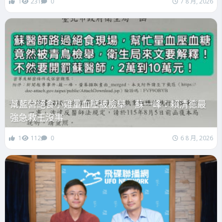
1
231
0
7 8 月, 2026
幫藍營絕食小雞量血壓被檢舉 蘇一峰：賴清德最
強急救王沒事
1
112
0
6 8 月, 2026