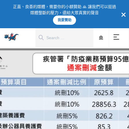
正直、良善的媒體，需要你的小額贊助 🙏 讓我們可以挺過
媒體壟斷的壓力，還給大眾真實的聲音
我要贊助