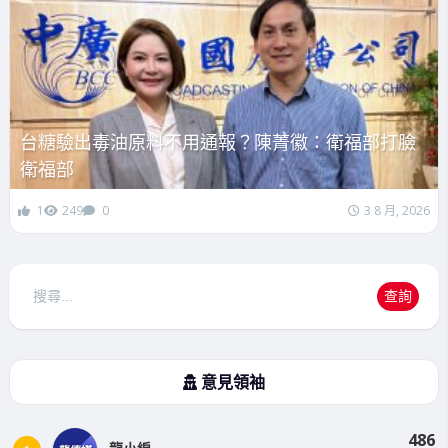
台糖驗出毒油原料不用通報？陳菁徽：衛福部打臉
衛福部
1
249
0
3 8 月, 2026
搜
查詢
尋
意見領袖
486