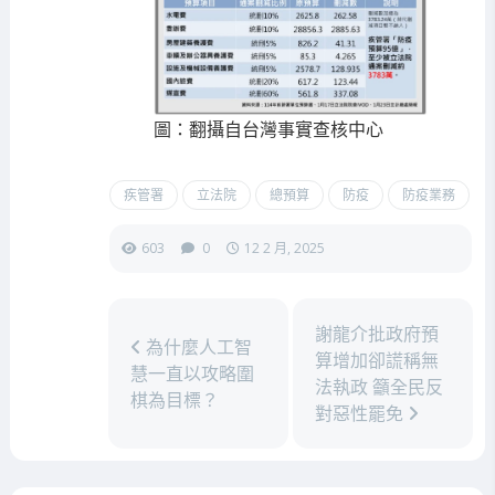
圖：翻攝自台灣事實查核中心
疾管署
立法院
總預算
防疫
防疫業務
603
0
12 2 月, 2025
謝龍介批政府預
為什麼人工智
算增加卻謊稱無
慧一直以攻略圍
法執政 籲全民反
棋為目標？
對惡性罷免