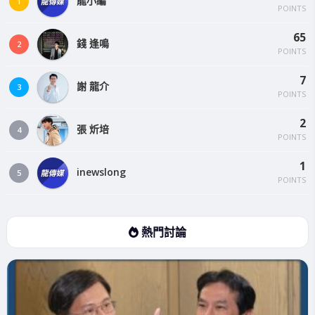
龍小編
1
POINTS
65
錢 逢鳴
2
POINTS
7
謝 龍介
3
POINTS
2
張 炘培
4
POINTS
1
inewslong
5
POINTS
熱門討論