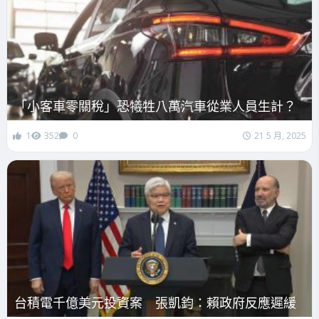
「小客車零關稅」恐犧牲八萬汽車從業人員生計？
1
352
0
21 5 月, 2025
台積電千億美元投資案 張凱鈞：賴政府反應遲緩