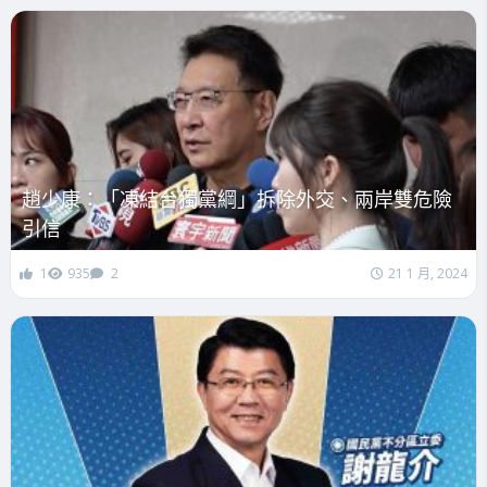
趙少康：「凍結台獨黨綱」拆除外交、兩岸雙危險
引信
1
935
2
21 1 月, 2024