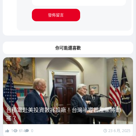
你可能還喜歡
台積電赴美投資數兆設廠！台灣半導體產業將動
搖？
1
614
0
23 6 月, 2025