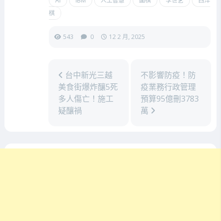
AI
IBM
人工智慧
圍棋
李世乭
西洋
棋
543
0
12 2 月, 2025
台中新光三越
不影響防疫！防
美食街爆炸釀5死
疫業務行政管理
多人傷亡！施工
預算95億刪3783
疑釀禍
萬