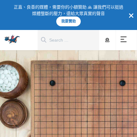
正直、良善的媒體，需要你的小額贊助 🙏 讓我們可以挺過
媒體壟斷的壓力，還給大眾真實的聲音
我要贊助