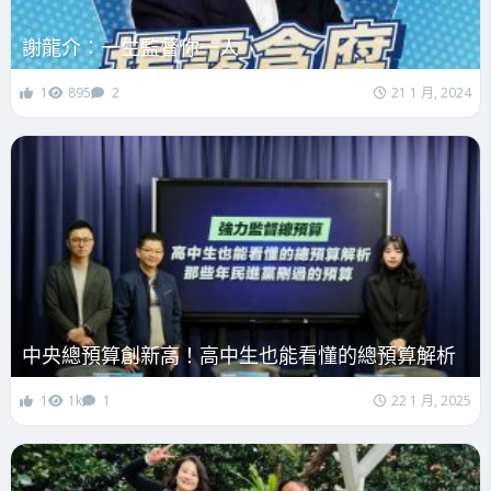
謝龍介：一生監督你一人
1
895
2
21 1 月, 2024
中央總預算創新高！高中生也能看懂的總預算解析
1
1k
1
22 1 月, 2025