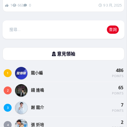
1
663
0
9 3 月, 2025
搜
查詢
尋
意見領袖
486
龍小編
1
POINTS
65
錢 逢鳴
2
POINTS
7
謝 龍介
3
POINTS
2
張 炘培
4