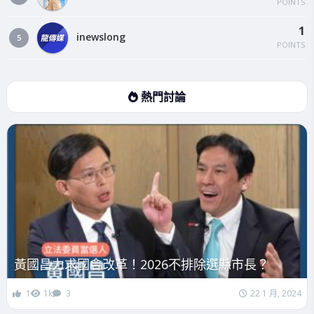
POINTS
1
inewslong
5
POINTS
熱門討論
黃國昌力求國會改革！2026不排除選縣市長？
1
1k
3
22 1 月, 2024