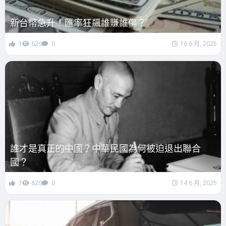
新台幣急升！匯率狂飆誰賺誰傷？
1
629
0
16 6 月, 2025
誰才是真正的中國？中華民國為何被迫退出聯合
國？
1
820
0
14 6 月, 2025