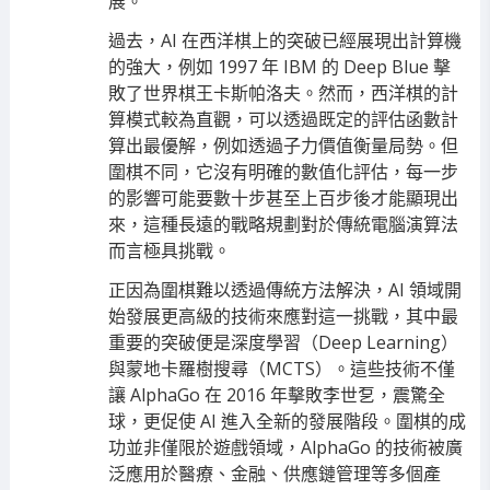
展。
過去，AI 在西洋棋上的突破已經展現出計算機
的強大，例如 1997 年 IBM 的 Deep Blue 擊
敗了世界棋王卡斯帕洛夫。然而，西洋棋的計
算模式較為直觀，可以透過既定的評估函數計
算出最優解，例如透過子力價值衡量局勢。但
圍棋不同，它沒有明確的數值化評估，每一步
的影響可能要數十步甚至上百步後才能顯現出
來，這種長遠的戰略規劃對於傳統電腦演算法
而言極具挑戰。
正因為圍棋難以透過傳統方法解決，AI 領域開
始發展更高級的技術來應對這一挑戰，其中最
重要的突破便是深度學習（Deep Learning）
與蒙地卡羅樹搜尋（MCTS）。這些技術不僅
讓 AlphaGo 在 2016 年擊敗李世乭，震驚全
球，更促使 AI 進入全新的發展階段。圍棋的成
功並非僅限於遊戲領域，AlphaGo 的技術被廣
泛應用於醫療、金融、供應鏈管理等多個產