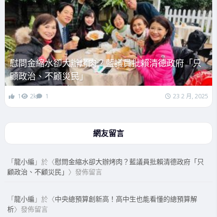
慰問金縮水卻大辦烤肉？藍議員批賴清德政府「只
顧政治、不顧災民」
1
2k
1
23 2 月, 2025
網友留言
「
龍小編
」於〈
慰問金縮水卻大辦烤肉？藍議員批賴清德政府「只
顧政治、不顧災民」
〉發佈留言
「
龍小編
」於〈
中央總預算創新高！高中生也能看懂的總預算解
析
〉發佈留言