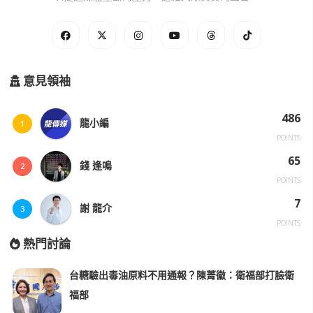
意見領袖
486
龍小編
1
POINTS
65
錢 逢鳴
2
POINTS
7
謝 龍介
3
POINTS
熱門討論
台糖驗出毒油原料不用通報？陳菁徽：衛福部打臉衛
福部