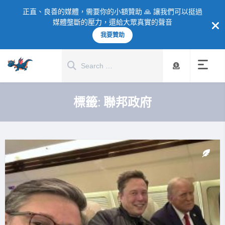
正直、良善的媒體，需要你的小額贊助 🙏 讓我們可以挺過
媒體壟斷的壓力，還給大眾真實的聲音
我要贊助
標籤:
聯邦政府