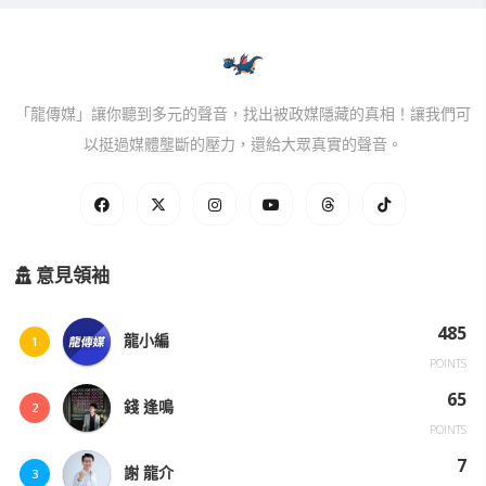
「龍傳媒」讓你聽到多元的聲音，找出被政媒隱藏的真相！讓我們可
以挺過媒體壟斷的壓力，還給大眾真實的聲音。
意見領袖
485
龍小編
1
POINTS
65
錢 逢鳴
2
POINTS
7
謝 龍介
3