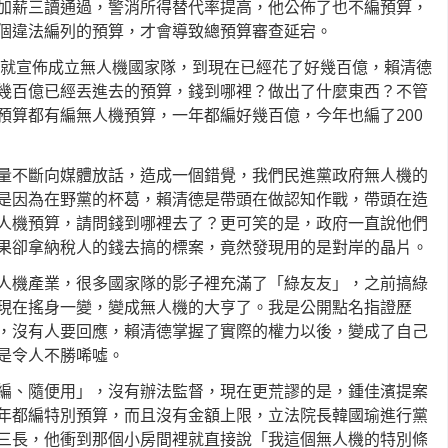
加薪三讀通過，警消所得替代率提高，他公佈了也不編預算，
個違法編列的預算，才會導致總預算審查延宕。
政府就宣佈成立無人機國家隊，到現在已經花了好幾百億，賴清德
幾百億已經丟進去的預算，錢到哪裡？做出了什麼東西？不管
預算都有編無人機預算，一年都編好幾百億，今年也編了200
量不斷向媒體放話，造成一個錯覺，我們民進黨政府無人機的
是因為在野黨的杯葛，賴清德是帶頭在做認知作戰，帶頭在造
人機預算，請問錢到哪裡去了？更可笑的是，政府一直說他們
果卻拿納稅人的錢去搞的標案，竟然發現用的是對岸的晶片。
人機產業，很多國家隊的影子裡充滿了「綠友友」，之前搞綠
現在搖身一變，變成無人機的大亨了。我是公開點名指證歷
，沒有人要回應，賴清德掌握了實際的權力以後，變成了自己
是令人不勝唏噓。
編、隨便用」，沒有辦法監督，現在更荒謬的是，鍾佳濱提案
年都編特別預算，而且沒有金額上限，立法院長韓國瑜進行黨
三長，他衝到那個小房間裡就直接說「我這個無人機的特別條