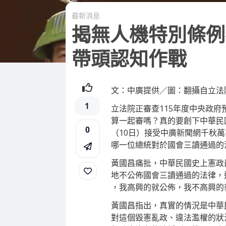
最新消息
揭無人機特別條例
帶頭認知作戰
文：中廣提供／圖：翻攝自立法院
1
立法院正審查115年度中央政府
算一起審嗎？真的要創下中華民
0
（10日）接受中廣新聞網千秋
哪一位總統對於國會三讀通過的
黃國昌痛批，中華民國史上憲政
地不公佈國會三讀通過的法律，
，我高興的就公佈，我不高興的
黃國昌指出，真實的情況是中華
對這個毀憲亂政、違法濫權的狀