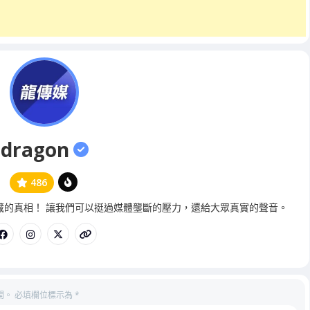
dragon
486
管
藏的真相！ 讓我們可以挺過媒體壟斷的壓力，還給大眾真實的聲音。
理
員
開。
必填欄位標示為
*