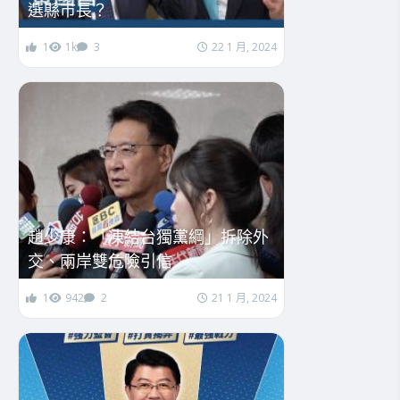
選縣市長？
1
1k
3
22 1 月, 2024
趙少康：「凍結台獨黨綱」拆除外
交、兩岸雙危險引信
1
942
2
21 1 月, 2024