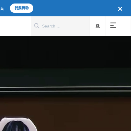
聲音
我要贊助