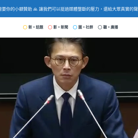
要你的小額贊助 🙏 讓我們可以挺過媒體壟斷的壓力，還給大眾真實的
新。話題
影。新聞
圖。社群
聽。廣播