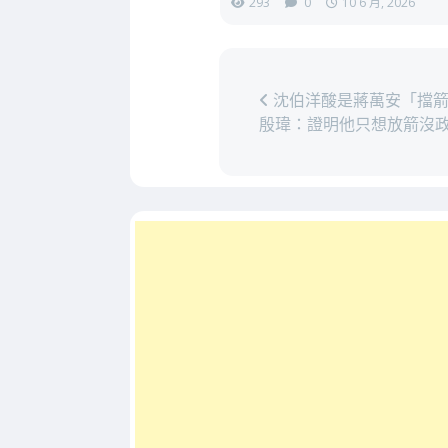
293
0
10 6 月, 2026
沈伯洋酸是蔣萬安「擋
殷瑋：證明他只想放箭沒