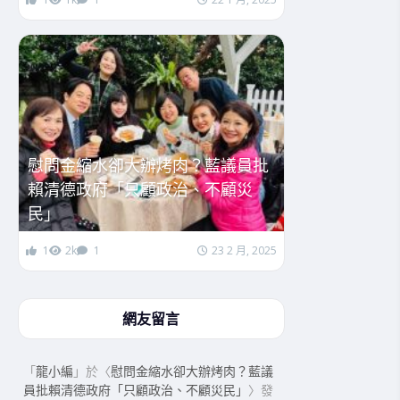
慰問金縮水卻大辦烤肉？藍議員批
賴清德政府「只顧政治、不顧災
民」
1
2k
1
23 2 月, 2025
網友留言
「
龍小編
」於〈
慰問金縮水卻大辦烤肉？藍議
員批賴清德政府「只顧政治、不顧災民」
〉發