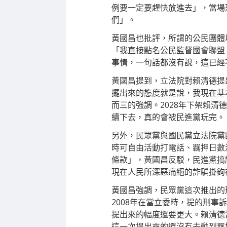
例要一定要趕快放進去」，當場
們」。
黃國昌也批評，所謂的公民團體
「我直接點名公民監督國會聯盟
事情，一句話都沒有說，這已經
黃國昌提到，立法院對賴清德提
擺出來的態度就是說，我現在基
而三的強調。2028年下架賴
續下去，真的會被民進黨玩完。
另外，民眾黨與國民黨立法院黨
時可自由活動打電話、羈押日數
條款」，黃國昌反駁，民進黨搞
現在人民所深惡痛絕的詐騙掛鉤
黃國昌強調，民眾黨這次推出的
2008年在當立委時，提的刑
提出來的幅度還要更大。賴清德
這一次提出來的還沒有去動到羈