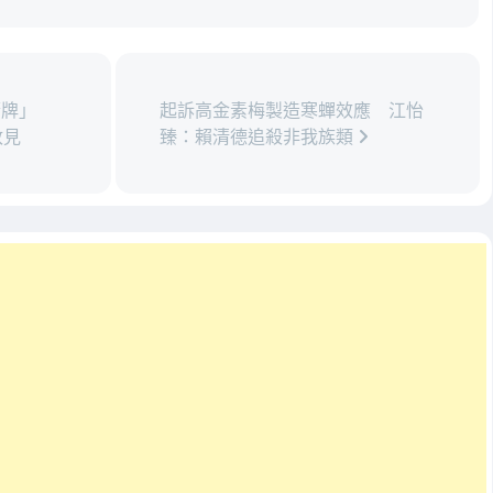
箭牌」
起訴高金素梅製造寒蟬效應 江怡
政見
臻：賴清德追殺非我族類