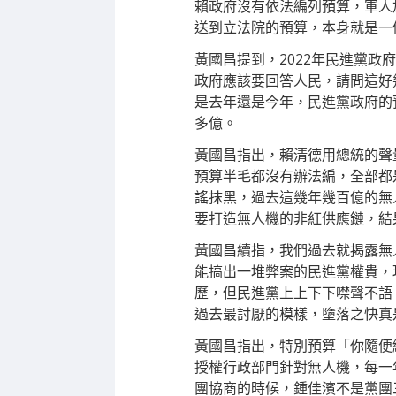
賴政府沒有依法編列預算，軍人
送到立法院的預算，本身就是一
黃國昌提到，2022年民進黨
政府應該要回答人民，請問這好
是去年還是今年，民進黨政府的
多億。
黃國昌指出，賴清德用總統的聲
預算半毛都沒有辦法編，全部都
謠抹黑，過去這幾年幾百億的無
要打造無人機的非紅供應鏈，結
黃國昌續指，我們過去就揭露無
能搞出一堆弊案的民進黨權貴，
歷，但民進黨上上下下噤聲不語
過去最討厭的模樣，墮落之快真
黃國昌指出，特別預算「你隨便
授權行政部門針對無人機，每一
團協商的時候，鍾佳濱不是黨團