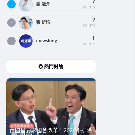
7
謝 龍介
3
POINTS
2
張 炘培
4
POINTS
1
inewslong
5
POINTS
熱門討論
黃國昌力求國會改革！2026不排除