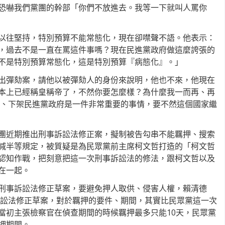
恐嚇我們黨團的幹部「你們不放進去。我等一下就叫人罵你
以往堅持，特別預算不能常態化，現在卻噤聲不語。他表示：
，過去不是一直在罵這件事嗎？現在民進黨政府做這麼誇張的
不是特別預算常態化，這是特別預算『病態化』。」
出彈劾案，請他以被彈劾人的身份來說明，他也不來，他現在
本上已經稱皇稱帝了，不然你要怎麼樣？為什麼我一而再、再
清德、下架民進黨政府是一件非常重要的事情，要不然這個國家繼
團近期推出刑事訴訟法修正案，擬制被告勾串不能羈押、搜索
減半等規定，被質疑是為民眾黨前主席柯文哲打造的「柯文哲
認知作戰，把刻意把這一次刑事訴訟法的修法，跟柯文哲以及
在一起。
刑事訴訟法修正草案，要避免押人取供、侵害人權，賴清德
事訴訟法修正草案，對於羈押的要件、期間，其實比民眾黨這一次
當初主張檢察官在偵查期間的時候羈押最多只能10天，民眾黨
押期間。