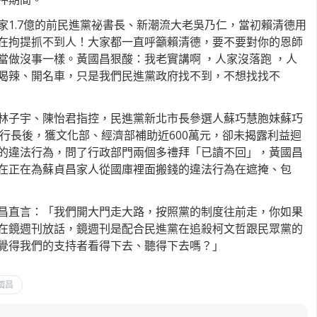
家1.7億的前民進黨祕書長、新潮流大老吳乃仁，當初賴清德用
在拘提抓不到人！大家都一直呼籲賴清德，要不要對你的恩師
當做沒事一樣。黃國昌狠酸：我老實講啊 ，人家沒落跑 ，人
喝辣、開名車，只是我們民進黨政府找不到，不想找找不
林子宇、陳怡君指控，民進黨新北市長參選人蘇巧慧胞妹蘇巧
p執行長後，獲文化部、經濟部補助近600萬元，卻未揭露利益迴
的違法行為，問了行政部門兩個多禮拜「已讀不回」，黃國昌
在正在為蘇貞昌家人從國庫裡面搬錢的違法行為在遮掩、包
昌直言：「我們開大門走大路，按照黨的制度往前走，你如果
在鏡週刊放話，鏡週刊是配合民進黨在追殺柯文哲跟民眾黨的
覺得我們的支持者看得下去、聽得下去嗎？」
國昌