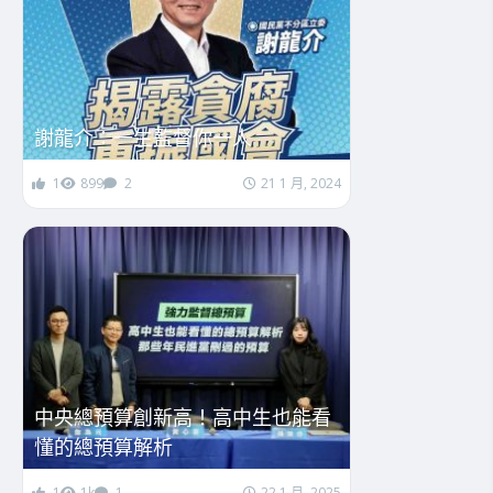
謝龍介：一生監督你一人
1
899
2
21 1 月, 2024
中央總預算創新高！高中生也能看
懂的總預算解析
1
1k
1
22 1 月, 2025