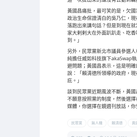
黃國昌痛批，最可笑的是，欠國
政治生命保證清白的吳乃仁，現
落跑出來講句話？但是到現在就
家大剌剌大在外面趴趴走、吃香
到。」
另外，民眾黨新北市議員參選人
純擔任威如科技旗下akaSwa
避問題；黃國昌表示，這是明確
說：「賴清德所領導的政府，現
庇。」
談到民眾黨近期風波不斷，黃國
不願意按照黨的制度，然後選擇
媒體，你選擇在鏡週刊放話，你
民眾黨
無人機
賴清德
黃