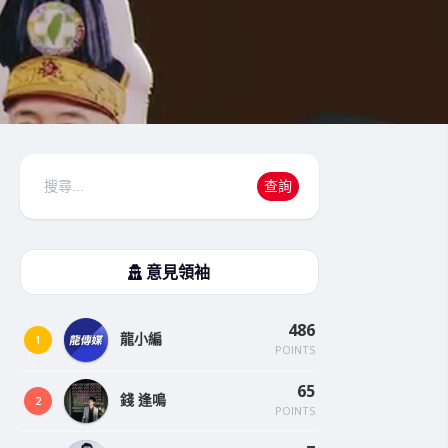
搜
查詢
尋
意見領袖
486
龍小編
1
POINTS
65
錢 逢鳴
2
POINTS