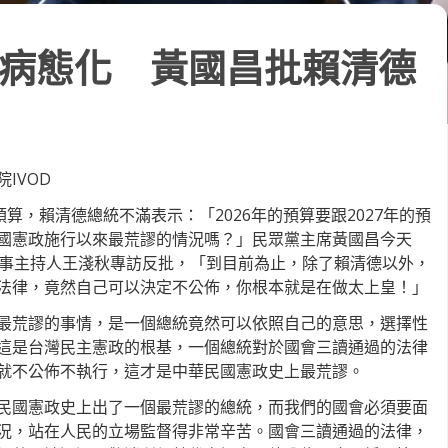
病態化 黃國昌批賴清德
IVOD
預算，賴清德總統不滿表示：「2026年的預算要跟2027年的預
國憲政施行以來最荒謬的情況嗎？」民眾黨主席黃國昌今天
萬事主持人王淺秋專訪反批，「到目前為止，除了賴清德以外，
法律，竟然自己可以決定不公佈，你根本就是在做太上皇！」
最荒謬的事情，是一個總統竟然可以依照自己的意思，選擇性
這是台灣民主憲政的根基，一個總統對於國會三讀通過的法律
就不公佈不執行，這才是中華民國憲政史上最荒謬。
民國憲政史上出了一個最荒謬的總統，而我們的國會必須要面
況，站在人民的立場監督得非常辛苦。國會三讀通過的法律，