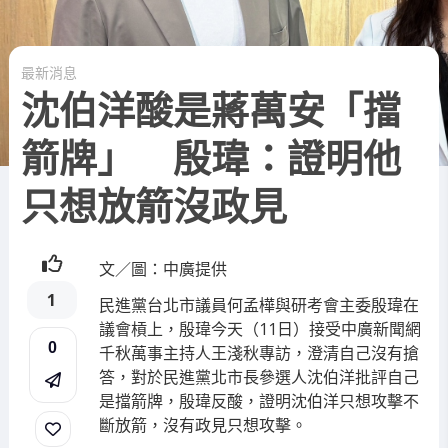
最新消息
沈伯洋酸是蔣萬安「擋
箭牌」 殷瑋：證明他
只想放箭沒政見
文／圖：中廣提供
1
民進黨台北市議員何孟樺與研考會主委殷瑋在
議會槓上，殷瑋今天（11日）接受中廣新聞網
0
千秋萬事主持人王淺秋專訪，澄清自己沒有搶
答，對於民進黨北市長參選人沈伯洋批評自己
是擋箭牌，殷瑋反酸，證明沈伯洋只想攻擊不
斷放箭，沒有政見只想攻擊。