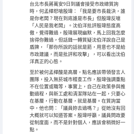
台北市長蔣萬安9日到議會接受市政總質詢
時，何孟樺怒嗆殷瑋：「我是要市長裁決，誰
是你老闆？現在到底誰是市長」但殷瑋反嗆
「人民是我老闆」。沈伯洋批評殷瑋態度高
傲，覺得難過，殷瑋展現幽默，馬上回我怎麼
捨得你難過，但話鋒一轉質疑沈伯洋說自己是
盾牌，「那你所說的話就是箭，用意也不是給
市政建議，而是批評和攻擊」，可以看出沈伯
洋真正的心態。
至於被何孟樺酸是高層，點名應該帶領發言人
團隊，投入無菸城市稽查工作，殷瑋強調重點
不在位置或職等，事實上，自己在政策參與推
動過程，與新工處和清潔隊站在一起，只要心
在基層，行動在基層，就是基層。在質詢當
中，他也問：「議員妳去過嗎？」從她沒有回
大概就可以知道答案。殷瑋呼籲，議員問政要
從制度面，而不是針對個人，應該會稍微好一
點。