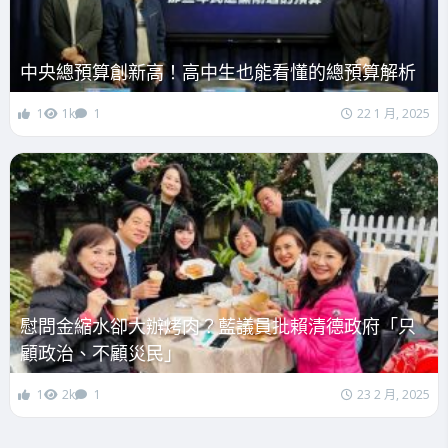
中央總預算創新高！高中生也能看懂的總預算解析
1
1k
1
22 1 月, 2025
慰問金縮水卻大辦烤肉？藍議員批賴清德政府「只
顧政治、不顧災民」
1
2k
1
23 2 月, 2025