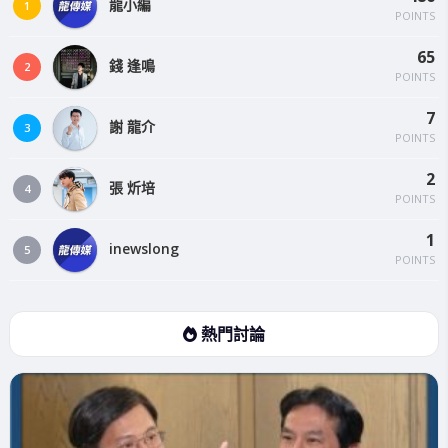
龍小編
1
POINTS
65
錢 逢鳴
2
POINTS
7
謝 龍介
3
POINTS
2
張 炘培
4
POINTS
1
inewslong
5
POINTS
熱門討論