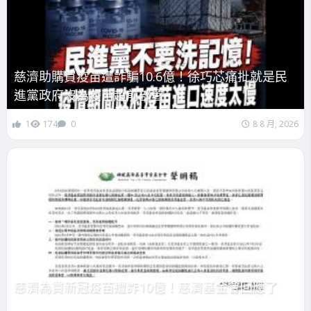
慈濟助購買疫苗遭詐騙10.6億！徐巧芯痛批就是民
進黨政府沒為疫苗超前部署
1
174
0
8 8 月, 2026
慈濟為買新冠疫苗遭詐10億！慈濟基金會回應了