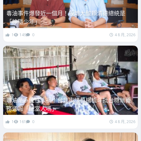
毒油事件爆發近一個月！殷瑋大酸賴清德總統是
「神隱少年」
1
149
0
4 8 月, 2026
毒油是系統性人禍！台北市議員楊植斗批台糖無義
務通報「配當人嗎」
1
161
0
4 8 月, 2026