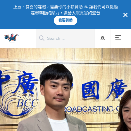
正直、良善的媒體，需要你的小額贊助 🙏 讓我們可以挺過
媒體壟斷的壓力，還給大眾真實的聲音
我要贊助