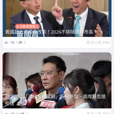
黃國昌力求國會改革！2026不排除選縣市長？
1
1k
3
22 1 月, 2024
趙少康：「凍結台獨黨綱」拆除外交、兩岸雙危險
引信
1
942
2
21 1 月, 2024