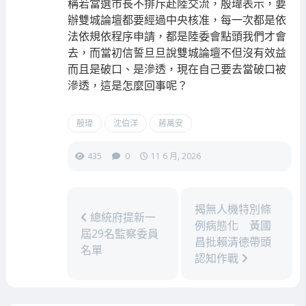
稱若當選市長不排斥赴陸交流，殷瑋表示，要
辦雙城論壇都要經過中央核准，每一次都是依
法依規依程序申請，都是陸委會點頭我們才會
去，而當初信誓旦旦說雙城論壇不但沒有效益
而且是破口、是滲透，現在自己要去當破口被
滲透，這是怎麼回事呢？
殷瑋
沈伯洋
蔣萬安
435
0
11 6 月, 2026
揭無人機特別條
總統府提新一
例病態化 黃國
屆29名監察委員
昌批賴清德帶頭
名單
認知作戰