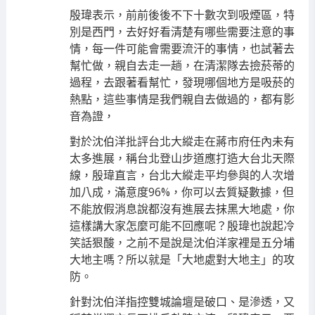
殷瑋表示，前前後後不下十數次到吸煙區，特
別是西門，去好好看清楚有哪些需要注意的事
情，每一件可能會需要流汗的事情，也試著去
幫忙做，親自去走一趟，在清潔隊去撿菸蒂的
過程，去跟著看幫忙，發現哪個地方是吸菸的
熱點，這些事情是我們親自去做過的，都有影
音為證，
對於沈伯洋批評台北大縱走在蔣市府任內未有
太多進展，稱台北登山步道應打造大台北天際
線，殷瑋直言，台北大縱走平均參與的人次增
加八成，滿意度96%，你可以去質疑數據，但
不能放假消息說都沒有進展去抹黑大地處，你
這樣講大家怎麼可能不回應呢？殷瑋也說起冷
笑話狠酸，之前不是說是沈伯洋家裡是五分埔
大地主嗎？所以就是「大地處對大地主」的攻
防。
針對沈伯洋指控雙城論壇是破口、是滲透，又