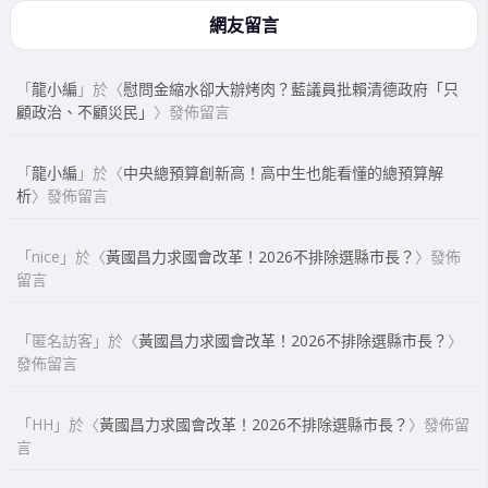
網友留言
「
龍小編
」於〈
慰問金縮水卻大辦烤肉？藍議員批賴清德政府「只
顧政治、不顧災民」
〉發佈留言
「
龍小編
」於〈
中央總預算創新高！高中生也能看懂的總預算解
析
〉發佈留言
「
nice
」於〈
黃國昌力求國會改革！2026不排除選縣市長？
〉發佈
留言
「
匿名訪客
」於〈
黃國昌力求國會改革！2026不排除選縣市長？
〉
發佈留言
「
HH
」於〈
黃國昌力求國會改革！2026不排除選縣市長？
〉發佈留
言