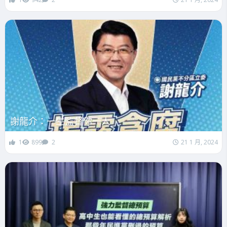
謝龍介：一生監督你一人
1
899
2
21 1 月, 2024