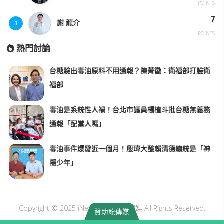
POINTS
7
謝 龍介
3
POINTS
熱門討論
台糖驗出毒油原料不用通報？陳菁徽：衛福部打臉衛
福部
毒油是系統性人禍！台北市議員楊植斗批台糖無義務
通報「配當人嗎」
毒油事件爆發近一個月！殷瑋大酸賴清德總統是「神
隱少年」
Copyright © 2025 iNews Long｜龍傳媒 All Rights Reserved.
贊助龍傳媒