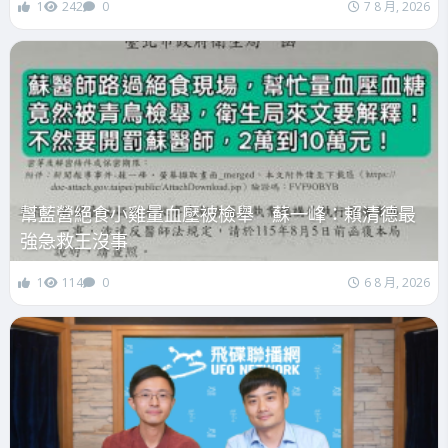
1
242
0
7 8 月, 2026
幫藍營絕食小雞量血壓被檢舉 蘇一峰：賴清德最
強急救王沒事
1
114
0
6 8 月, 2026