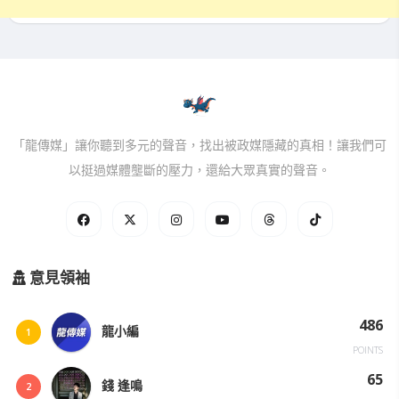
「龍傳媒」讓你聽到多元的聲音，找出被政媒隱藏的真相！讓我們可
以挺過媒體壟斷的壓力，還給大眾真實的聲音。
意見領袖
486
龍小編
1
POINTS
65
錢 逢鳴
2