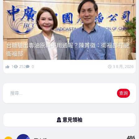
台糖驗出毒油原料不用通報？陳菁徽：衛福部打臉
衛福部
1
252
0
3 8 月, 2026
搜
查詢
尋
意見領袖
486