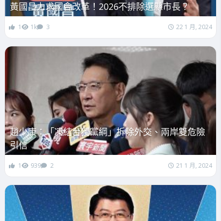
黃國昌力求國會改革！2026不排除選縣市長？
1
1k
3
22 1 月, 2024
趙少康：「凍結台獨黨綱」拆除外交、兩岸雙危險
引信
1
939
2
21 1 月, 2024