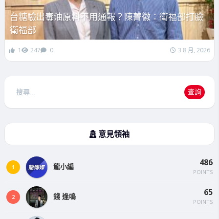
台糖驗出毒油原料不用通報？陳菁徽：衛福部打臉
衛福部
1
247
0
3 8 月, 2026
搜
查詢
尋
意見領袖
486
龍小編
1
POINTS
65
錢 逢鳴
2
POINTS