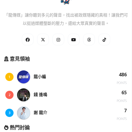
「龍傳媒」讓你聽到多元的聲音，找出被政媒隱藏的真相！讓我們可
以挺過媒體壟斷的壓力，還給大眾真實的聲音。
意見領袖
486
龍小編
1
POINTS
65
錢 逢鳴
2
POINTS
7
謝 龍介
3
POINTS
熱門討論