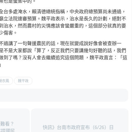
票也是蠻集中的。
全台多處淹水，賴清德總統指稱，中央政府總預算尚未通過，
籲立法院速審預算。魏平政表示，治水是長久的計劃，絕對不
到治水，然而農村的災情應該會蠻嚴重的，這個部分就真的要
少傷害。
不過講了一句聲援農民的話，現在就變成說好像會被查辦一
是不是大家都說「算了，反正我們只要講幾句好聽的話，我們
做到了嗎？沒有人會去繼續追究這個問題 ，魏平政直言：「這
」
謝衣鳳
魏平政
難看？
快訊》台南市政府宣布（6/26）日
將提國民