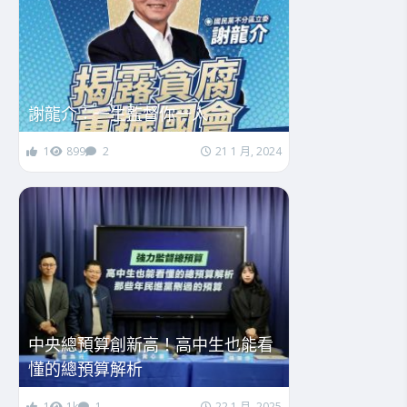
謝龍介：一生監督你一人
1
899
2
21 1 月, 2024
中央總預算創新高！高中生也能看
懂的總預算解析
1
1k
1
22 1 月, 2025