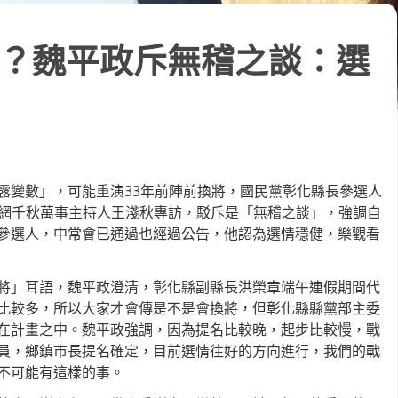
？魏平政斥無稽之談：選
露變數」，可能重演33年前陣前換將，國民黨彰化縣長參選人
新聞網千秋萬事主持人王淺秋專訪，駁斥是「無稽之談」，強調自
參選人，中常會已通過也經過公告，他認為選情穩健，樂觀看
將」耳語，魏平政澄清，彰化縣副縣長洪榮章端午連假期間代
比較多，所以大家才會傳是不是會換將，但彰化縣縣黨部主委
在計畫之中。魏平政強調，因為提名比較晚，起步比較慢，戰
員，鄉鎮市長提名確定，目前選情往好的方向進行，我們的戰
不可能有這樣的事。