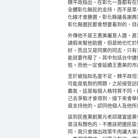
魏平政指出，在彰化一直都有在
全體彰化縣民的支持，而不是某
化線才會勝選，彰化縣議長謝典
彰化縣選民都會想要看到的，目
外傳他不是王惠美屬意人選，甚
請假來幫他助選，但是她也忙於
好，而且又是同黨的同志，只有
能就要作廢了，其中包括台中捷
態。而他一定會延續王惠美的市
至於被指知名度不足，魏平政坦
可能是氣勢的問題，之前接受訪
霸氣，這是每個人格特質不同，
己去爭取才會得到，接下來會舉
是支持他的，認同他個人及他所
談到民進黨創黨元老邱建富退黨
是沒有顏色的，不應該把選民區
同，我只會端出政策牛肉讓大家