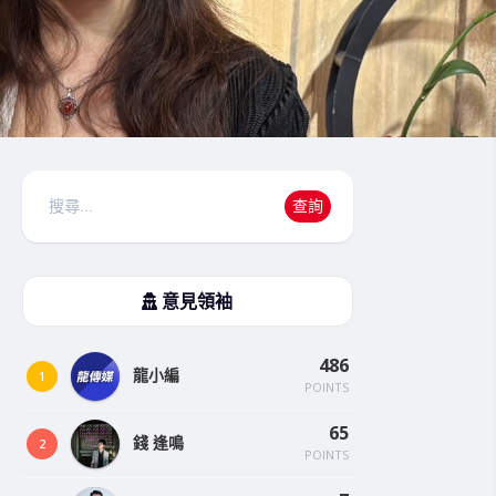
搜
查詢
尋
意見領袖
486
龍小編
1
POINTS
65
錢 逢鳴
2
POINTS