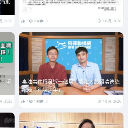
芯痛批
慈濟為買新冠疫苗遭詐10億！慈濟基金會回
應了
 月, 2026
1
236
0
7 8 月, 2026
峰：賴
毒油事件爆發近一個月！殷瑋大酸賴清德總
統是「神隱少年」
 月, 2026
1
148
0
4 8 月, 2026