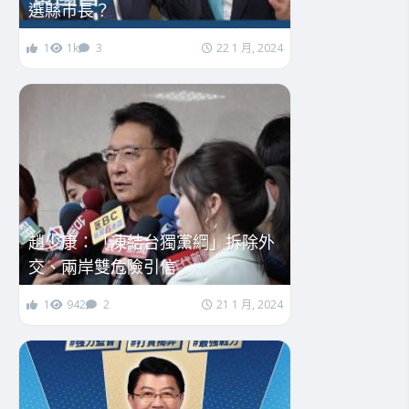
選縣市長？
1
1k
3
22 1 月, 2024
趙少康：「凍結台獨黨綱」拆除外
交、兩岸雙危險引信
1
942
2
21 1 月, 2024