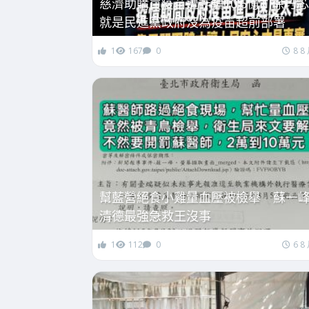
慈濟助購買疫苗遭詐騙10.6億！徐巧
就是民進黨政府沒為疫苗超前部署
1
167
0
8 8
幫藍營絕食小雞量血壓被檢舉 蘇一
清德最強急救王沒事
1
112
0
6 8