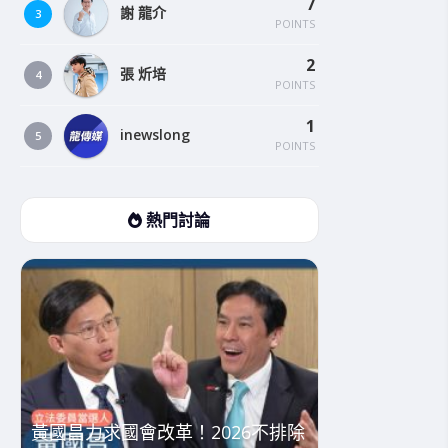
7
謝 龍介
3
POINTS
2
張 炘培
4
POINTS
1
inewslong
5
POINTS
熱門討論
黃國昌力求國會改革！2026不排除