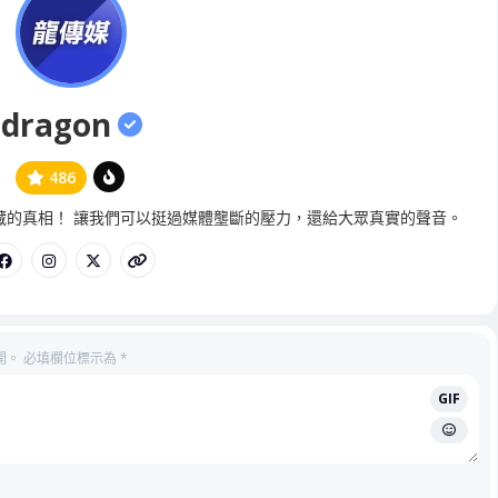
dragon
486
管
藏的真相！ 讓我們可以挺過媒體壟斷的壓力，還給大眾真實的聲音。
理
員
開。
必填欄位標示為
*
GIF