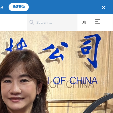
聲音
我要贊助