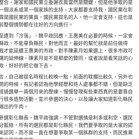
整合，謝家和國民黨立委謝衣鳯當然是關鍵，但是他爭取的是
一個派系或某一個家族的支持，大家都要支持我，國民黨在彰
霖是國民黨的黨員，國民黨提名的人，他一定會支持，這也是
前整個情勢都在往好的方向進行。
至遭到「冷落」，魏平政回應，王惠美在必要的時候，一定會
縣政，不能辜負縣民，對他而言，最好的幫忙就是前任做得
我才能延續王惠美的市政，對手陳素月如果選上，很多市政可
運的延伸線，陳素月並不是那麼的贊同，或者說是看笑話的心
政，好好的把它做下去。
言，自己被提名時程比較晚一點，前面的耽擱比較久，另外也
問的時候，有記者認為他學經歷和待人處事都不錯，但是缺乏
經過選舉一兩個月來的歷練，慢慢發現有些東西真的是要靠自
行很多造勢活動，宣示參選的決心，以及讓大家知道彰化縣民
端出的牛肉。
參選彰化縣長，魏平政強調，不管對選情是利多或利空，選民
分藍綠，所有的選民都是彰化縣民，我們要爭取的是大家的認
來認同，而不是一直在想要爭取某一個族群的支持，而民進黨