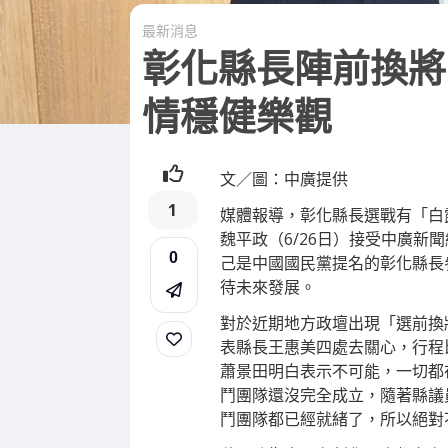
最新消息
彰化縣長陣前換將
情穩健樂觀
文／圖：中廣提供
1
媒體報導，彰化縣長選戰有「白
魏平政（6/26日）接受中廣
0
己是中國國民黨提名的彰化縣長
待未來發展。
對於近期地方政壇出現「選前換
表縣長王惠美四處去關心，行程
蕭景田明白表示不可能，一切都
鬥團隊還沒完全成立，隨著縣議
鬥團隊都已經就緒了，所以絕對