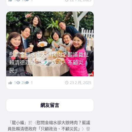
慰問金縮水卻大辦烤肉？藍議員批
賴清德政府「只顧政治、不顧災
民」
1
2k
1
23 2 月, 2025
網友留言
「
龍小編
」於〈
慰問金縮水卻大辦烤肉？藍議
員批賴清德政府「只顧政治、不顧災民」
〉發