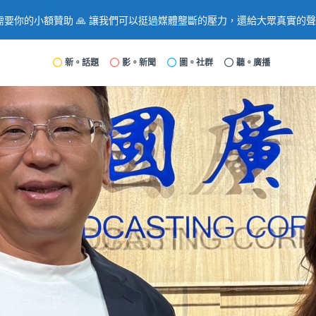
要你的小額贊助 🙏 讓我們可以挺過媒體壟斷的壓力，還給大眾真實的
新。話題
影。新聞
圖。社群
聽。廣播