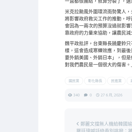
一直都很團結，就算分裂了，選
米克拉颱風外圍環流雨勢驚人，
將影響政府救災工作的推動，呼
會因為一兩次的預算沒過就影響
靠政府的力量來協助，讓農民減
魏平政批評，台東縣長饒慶鈴只
樣，這會造成寒蟬效應，到最後
要外銷美國、外銷日本」，但是
對我們農民是一個很大的傷害。
國民黨
彰化縣長
民進黨
340
0
27 6 月, 2026
鄭麗文擋無人機給韓國瑜
羅廷瑋喊話綠委別挑撥：